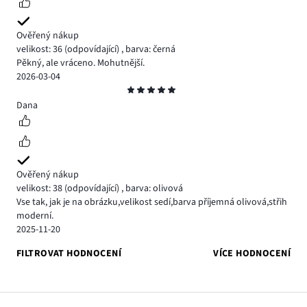
Ověřený nákup
velikost: 36
(odpovídající)
,
barva: černá
Pěkný, ale vráceno. Mohutnější.
2026-03-04
Hodnocení
5
Dana
Ověřený nákup
velikost: 38
(odpovídající)
,
barva: olivová
Vse tak, jak je na obrázku,velikost sedí,barva příjemná olivová,střih
moderní.
2025-11-20
FILTROVAT HODNOCENÍ
VÍCE HODNOCENÍ