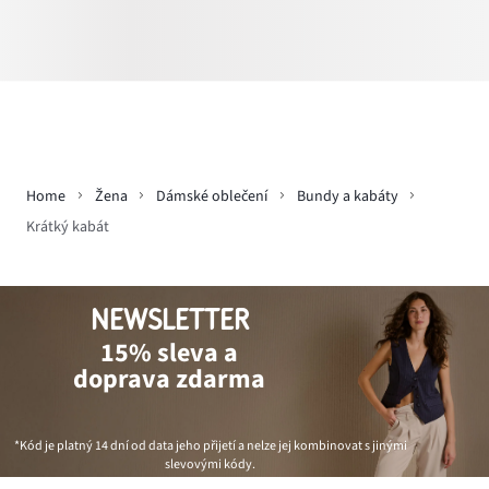
Home
Žena
Dámské oblečení
Bundy a kabáty
Krátký kabát
NEWSLETTER
15% sleva a
doprava zdarma
*Kód je platný 14 dní od data jeho přijetí a nelze jej kombinovat s jinými
slevovými kódy.