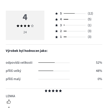
4
5
(12)
Hodnocení
4
(5)
5,
Hodnocení
počet
3
(1)
Průměrné
4,
Hodnocení
hlasů
hodnocení
počet
2
(3)
3,
24
Hodnocení
12.
4
hlasů
počet
1
(3)
2,
Hodnocení
5.
hlasů
počet
1,
1.
hlasů
počet
Výrobek byl hodnocen jako:
3.
hlasů
3.
odpovídá velikosti
52%
příliš velký
48%
příliš malý
0%
Hodnocení
5
LENKA