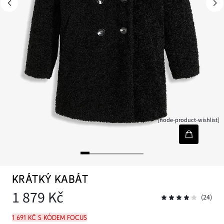
[node-product-wishlist]
KRÁTKÝ KABÁT
1 879 Kč
(24)
1 691 Kč s kódem FOCUS