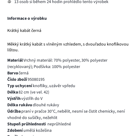
13 osob si během 24 hodin prohlédlo tento výrobek
Informace o výrobku
Krátký kabát černá
Měkký krátký kabát s vlněným vzhledem, s dvouřadou knoflíkovou
lištou.
Materiál
Vrchný materiál: 70% polyester, 30% polyester
(recyklovaný); Podšívka: 100% polyester
Barva
černá
Číslo zboží
95080195
Typ uchycení
knoflíky, uzávěr vpředu
Délka
82 cm (ve vel. 42)
Výstřih
výstřih do V
Délka rukávu
dlouhé rukávy
Údržba
praní v pračce 30°C, nebělit, nesmí se čistit chemicky, není
vhodné do sušičky, nežehlit
Stupeň průhlednosti
neprůhledné
Zdobení
umělá kožešina