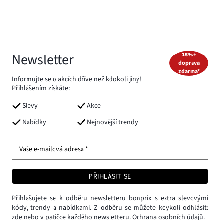
Newsletter
15% +
doprava
zdarma*
Informujte se o akcích dříve než kdokoli jiný!
Přihlášením získáte:
Slevy
Akce
Nabídky
Nejnovější trendy
Vaše e-mailová adresa *
PŘIHLÁSIT SE
Přihlašujete se k odběru newsletteru bonprix s extra slevovými
kódy, trendy a nabídkami. Z odběru se můžete kdykoli odhlásit:
zde
nebo v patičce každého newsletteru.
Ochrana osobních údajů.