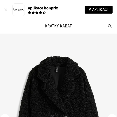
aplikace bonprix
V APLIKACI
KRÁTKÝ KABÁT
Hl
vý