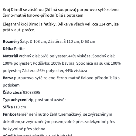
Kroj Dirndl se zástěrou (2dílná souprava) purpurovo-sytě zeleno-
černo-matně fialovo-přírodní bílá s potiskem
Elegantní kroj Dirndl s řetízky. Délka ve všech vel. cca 114 cm, lze
prát v aut. pračce.
Rozměry
Šaty: D 108 cm, Zástěra: Š 110 cm, D 63 cm
Délka
Petite
Materiál
Vrchný diel: 56% polyester, 44% viskóza; Spodný diel:
100% polyester; Podšívka: 100% bavlna; Spodnica na sukni: 100%
polyester; Zástera: 56% polyester, 44% viskóza
Barva
purpurovo-sytě zeleno-černo-matně fialovo-přírodní bílá s
potiskem
Číslo zboží
93073895
Typ uchycení
zip, postranní uzávěr
Šířka
110 cm
Funkce
téměř není nutno žehlit,nemačkavý, se zvýrazněným
dekoltem,se zvýrazněným pasem,volné přes zadek,volné přes
boky,volné přes stehna