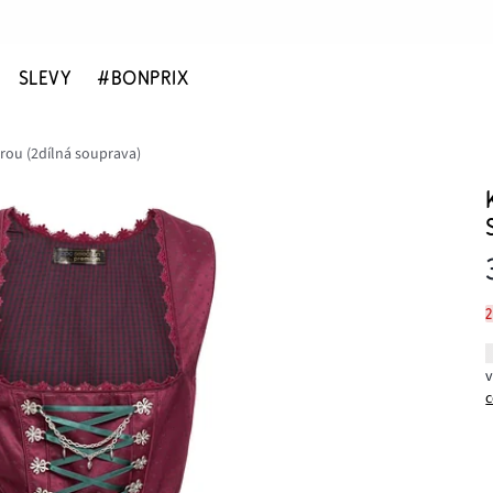
SLEVY
#BONPRIX
ěrou (2dílná souprava)
c