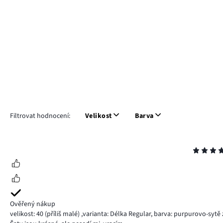
Filtrovat hodnocení:
Velikost
Barva
Hodnocení
4
Ověřený nákup
velikost: 40
(příliš malé)
,
varianta: Délka Regular,
barva: purpurovo-sytě 