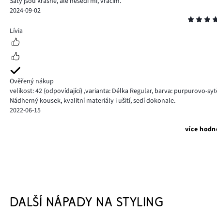
Šaty jsou krásné, ale nesedí mi, vracím.
2024-09-02
Hodnocení
5
Lívia
Ověřený nákup
velikost: 42
(odpovídající)
,
varianta: Délka Regular,
barva: purpurovo-sytě
Nádherný kousek, kvalitní materiály i ušití, sedí dokonale.
2022-06-15
více hodn
DALŠÍ NÁPADY NA STYLING