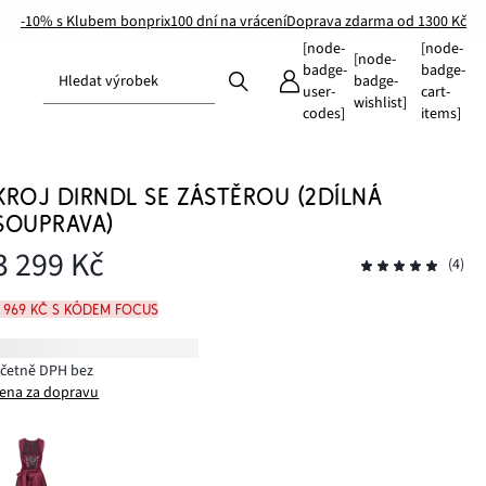
-10% s Klubem bonprix
100 dní na vrácení
Doprava zdarma od 1300 Kč
[node-
[node-
[node-
badge-
badge-
Hledat výrobek
badge-
user-
cart-
wishlist]
codes]
items]
KROJ DIRNDL SE ZÁSTĚROU (2DÍLNÁ
SOUPRAVA)
3 299 Kč
(4)
2 969 Kč s kódem FOCUS
včetně DPH bez
ena za dopravu