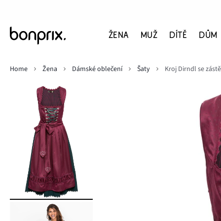
ŽENA
MUŽ
DÍTĚ
DŮM
Home
Žena
Dámské oblečení
Šaty
Kroj Dirndl se zást