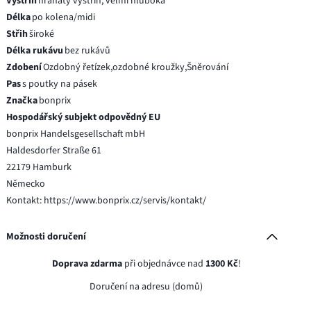
Výstřih
hranatý výstřih, velmi hluboká
Délka
po kolena/midi
Střih
široké
Délka rukávu
bez rukávů
Zdobení
Ozdobný řetízek,ozdobné kroužky,Šněrování
Pas
s poutky na pásek
Značka
bonprix
Hospodářský subjekt odpovědný EU
bonprix Handelsgesellschaft mbH
Haldesdorfer Straße 61
22179 Hamburk
Německo
Kontakt: https://www.bonprix.cz/servis/kontakt/
Možnosti doručení
Doprava zdarma
při objednávce nad
1300 Kč
!
Doručení na adresu (domů)