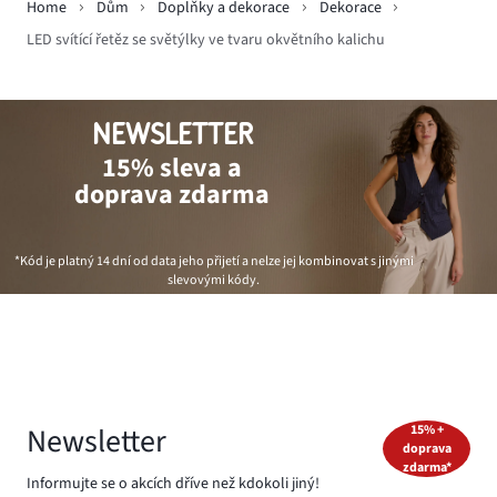
Home
Dům
Doplňky a dekorace
Dekorace
LED svítící řetěz se světýlky ve tvaru okvětního kalichu
NEWSLETTER
15% sleva a
doprava zdarma
*Kód je platný 14 dní od data jeho přijetí a nelze jej kombinovat s jinými
slevovými kódy.
Newsletter
15% +
doprava
zdarma*
Informujte se o akcích dříve než kdokoli jiný!