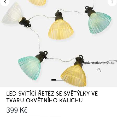
[node-product-wishlist]
LED SVÍTÍCÍ ŘETĚZ SE SVĚTÝLKY VE
TVARU OKVĚTNÍHO KALICHU
399 Kč