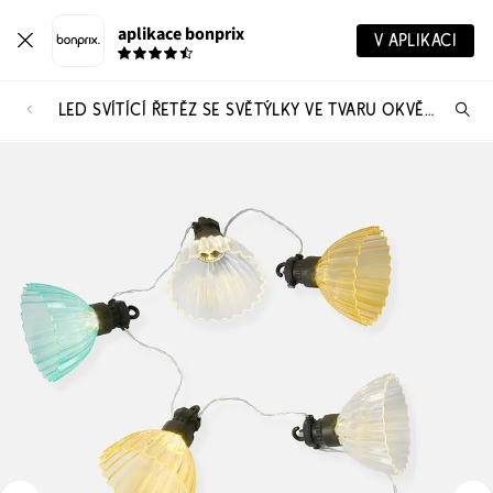
aplikace bonprix
V APLIKACI
LED SVÍTÍCÍ ŘETĚZ SE SVĚTÝLKY VE TVARU OKVĚTNÍHO KALICHU
Hl
vý