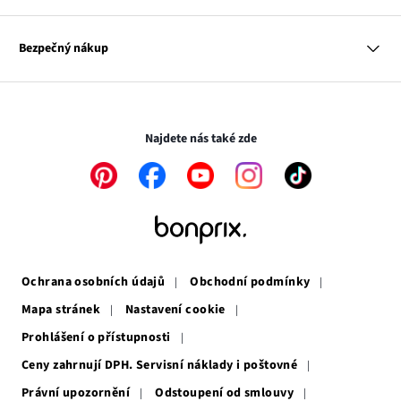
Dům
Hodnocení výrobků
Odkaz
O nás
Mapa tagů
se
Odkaz
Naše zodpovědnost
Bezpečný nákup
otevře
se
Média
v
otevře
novém
v
Transakce a platby jsou zabezpečeny pomocí připojení SSL.
okně
novém
okně
Najdete nás také zde
Odkaz
Odkaz
Odkaz
Odkaz
Odkaz
se
se
se
se
se
otevře
otevře
otevře
otevře
otevře
v
v
v
v
v
novém
novém
novém
novém
novém
okně
okně
okně
okně
okně
Ochrana osobních údajů
Obchodní podmínky
Mapa stránek
Nastavení cookie
Prohlášení o přístupnosti
Ceny zahrnují DPH. Servisní náklady i poštovné
Právní upozornění
Odstoupení od smlouvy