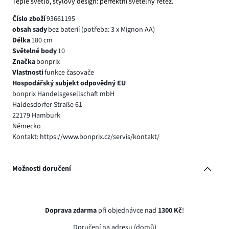
Teplé světlo, stylový design: perfektní světelný řetěz.
Číslo zboží
93661195
obsah sady
bez baterií (potřeba: 3 x Mignon AA)
Délka
180 cm
Světelné body
10
Značka
bonprix
Vlastnosti
funkce časovače
Hospodářský subjekt odpovědný EU
bonprix Handelsgesellschaft mbH
Haldesdorfer Straße 61
22179 Hamburk
Německo
Kontakt: https://www.bonprix.cz/servis/kontakt/
Možnosti doručení
Doprava zdarma
při objednávce nad
1300 Kč
!
Doručení na adresu (domů)