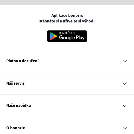
Aplikace bonprix
stáhněte si a užívejte si výhod!
Platba a doručení
MasterCard
Náš servis
VISA
Google pay
Otázky a odpovědi
Apple pay
Doručení a platby
Naše nabídka
PayU
Vrácení a reklamace
Platba na dobírku
Tabulky velikostí
Žena
Balikovna
Klub bonprix
Muž
Zasilkovna
Katalog
O bonprix
Dítě
Kontakt