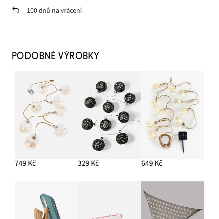
100 dnů na vrácení
PODOBNÉ VÝROBKY
749 Kč
329 Kč
649 Kč