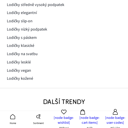
Lodičky středně vysoký podpatek
Lodičky elegantní
Lodičky slip-on
Lodičky nízký podpatek
Lodičky s páskem
Lodičky klasické
Lodičky na svatbu
Lodičky lesklé
Lodičky vegan
Lodičky kožené
DALŠÍ TRENDY
[node-badge-
[node-badge-
[node-badge-
wishlist]
cart-items]
user-codes]
Sortiment
Home