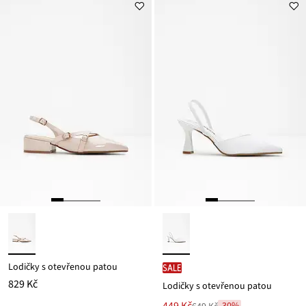
Lodičky s otevřenou patou
SALE
829 Kč
Lodičky s otevřenou patou
Nová
-30%