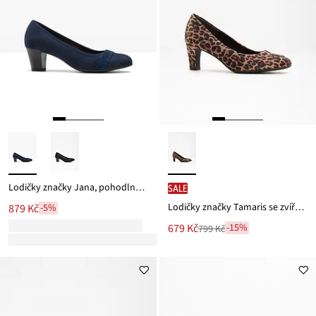
Lodičky značky Jana, pohodlná šířka
SALE
Lodičky značky Tamaris se zvířecím vzorem
879 Kč
-5%
Nová
679 Kč
-15%
799 Kč
Zlevněno
cena
z
je
ceny
799 Kč