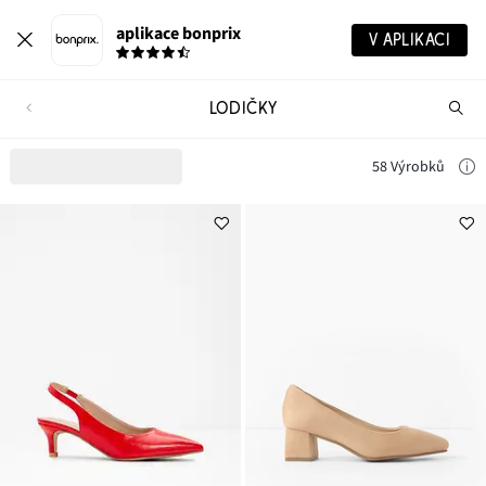
aplikace bonprix
V APLIKACI
LODIČKY
Hl
vý
58 Výrobků