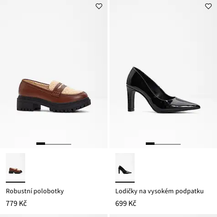
z
je
ceny
379 Kč
Robustní polobotky
Lodičky na vysokém podpatku
779 Kč
699 Kč