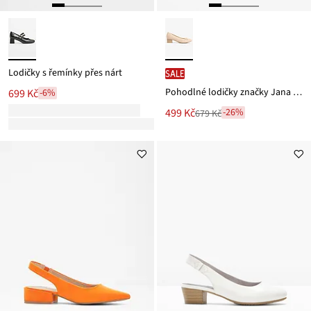
Lodičky s řemínky přes nárt
SALE
Pohodlné lodičky značky Jana s pohodlnou šířkou
699 Kč
-6%
Nová
499 Kč
-26%
679 Kč
Zlevněno
cena
z
je
ceny
679 Kč