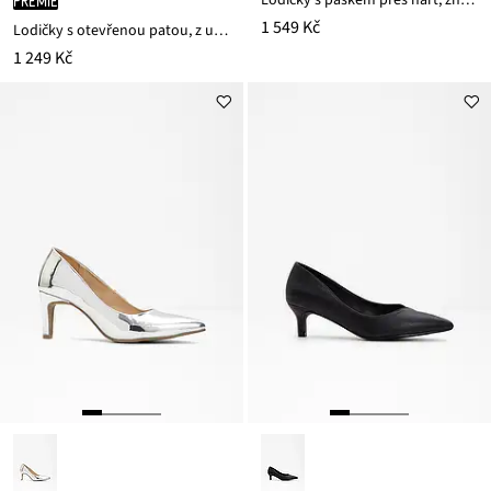
PRÉMIE
1 549 Kč
Lodičky s otevřenou patou, z usně nappa
1 249 Kč