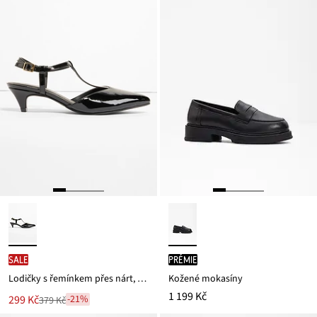
SALE
PRÉMIE
Lodičky s řemínkem přes nárt, s lakovaným vzhledem
Kožené mokasíny
1 199 Kč
Nová
299 Kč
-21%
379 Kč
Zlevněno
cena