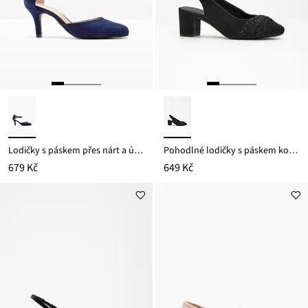
Lodičky s páskem přes nárt a úzkým podpatkem
Pohodlné lodičky s páskem kolem paty, pohodlná šířka, značka Jana
679 Kč
649 Kč