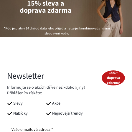
15% sleva a
doprava zdarma
*Kód je platný 14 dní od data jeho přijetí a nelze jej kombinovat s jinými
slevovými kódy.
Newsletter
15% +
doprava
zdarma*
Informujte se o akcích dříve než kdokoli jiný!
Přihlášením získáte:
Slevy
Akce
Nabídky
Nejnovější trendy
Vaše e-mailová adresa *