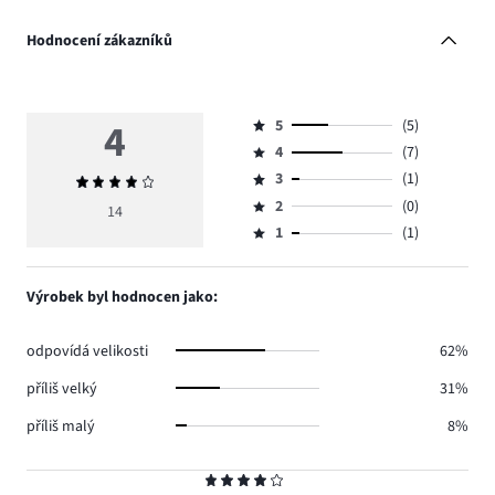
Hodnocení zákazníků
4
5
(5)
Hodnocení
4
(7)
5,
Hodnocení
počet
3
(1)
Průměrné
4,
Hodnocení
hlasů
hodnocení
počet
2
(0)
3,
14
Hodnocení
5.
4
hlasů
počet
1
(1)
2,
Hodnocení
7.
hlasů
počet
1,
1.
hlasů
počet
Výrobek byl hodnocen jako:
0.
hlasů
1.
odpovídá velikosti
62%
příliš velký
31%
příliš malý
8%
Hodnocení