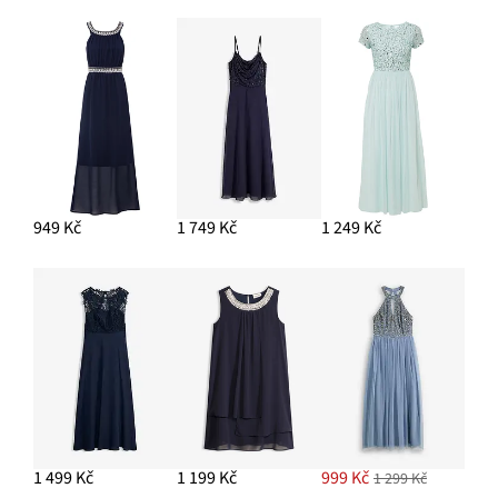
PŘIDAT DO KOŠÍKU
Brazilské kalhotky z jemné krajky
279 Kč
PŘIDAT DO KOŠÍKU
949 Kč
1 749 Kč
1 249 Kč
1 499 Kč
1 199 Kč
999 Kč
1 299 Kč