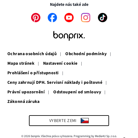
okně
Najdete nás také zde
Odkaz
Odkaz
Odkaz
Odkaz
Odkaz
se
se
se
se
se
otevře
otevře
otevře
otevře
otevře
v
v
v
v
v
novém
novém
novém
novém
novém
okně
okně
okně
okně
okně
Ochrana osobních údajů
Obchodní podmínky
Mapa stránek
Nastavení cookie
Prohlášení o přístupnosti
Ceny zahrnují DPH. Servisní náklady i poštovné
Právní upozornění
Odstoupení od smlouvy
Zákonná záruka
Odkaz
se
otevře
v
VYBERTE ZEMI
novém
okně
© 2026 bonprix. Všechna práva vyhrazena. Programming by Media4U Sp. z o.o.