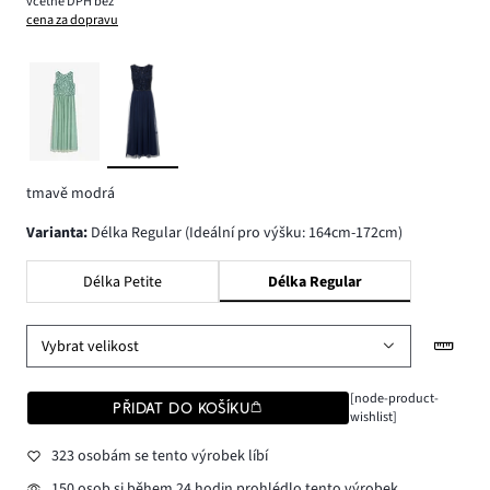
včetně DPH bez
cena za dopravu
tmavě modrá
varianta
:
Délka Regular (Ideální pro výšku: 164cm-172cm)
Délka Petite
Délka Regular
Vybrat velikost
[node-product-
PŘIDAT DO KOŠÍKU
wishlist]
323 osobám se tento výrobek líbí
150 osob si během 24 hodin prohlédlo tento výrobek