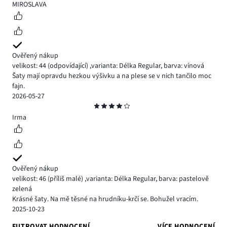
4
MIROSLAVA
Ověřený nákup
velikost: 44
(odpovídající)
,
varianta: Délka Regular,
barva: vínová
Šaty mají opravdu hezkou výšivku a na plese se v nich tančilo moc
fajn.
2026-05-27
Hodnocení
4
Irma
Ověřený nákup
velikost: 46
(příliš malé)
,
varianta: Délka Regular,
barva: pastelově
zelená
Krásné šaty. Na mě těsné na hrudníku-krčí se. Bohužel vracím.
2025-10-23
FILTROVAT HODNOCENÍ
VÍCE HODNOCENÍ