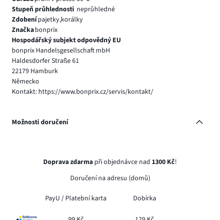
Stupeň průhlednosti
neprůhledné
Zdobení
pajetky,korálky
Značka
bonprix
Hospodářský subjekt odpovědný EU
bonprix Handelsgesellschaft mbH
Haldesdorfer Straße 61
22179 Hamburk
Německo
Kontakt: https://www.bonprix.cz/servis/kontakt/
Možnosti doručení
Doprava zdarma
při objednávce nad
1300 Kč
!
Doručení na adresu (domů)
PayU /
Platební karta
Dobírka
99 Kč
129 Kč