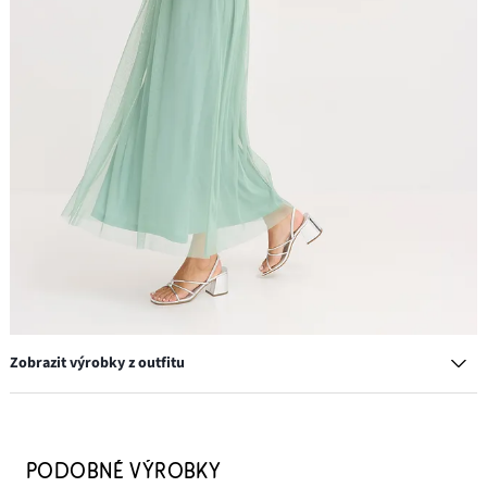
Zobrazit výrobky z outfitu
Balkonetová podprsenka s multifunkčními ramínky
449 Kč
PODOBNÉ VÝROBKY