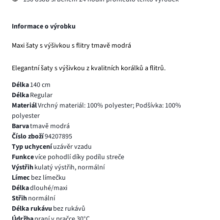
Informace o výrobku
Maxi šaty s výšivkou s flitry tmavě modrá
Elegantní šaty s výšivkou z kvalitních korálků a flitrů.
Délka
140 cm
Délka
Regular
Materiál
Vrchný materiál: 100% polyester; Podšívka: 100%
polyester
Barva
tmavě modrá
Číslo zboží
94207895
Typ uchycení
uzávěr vzadu
Funkce
více pohodlí díky podílu streče
Výstřih
kulatý výstřih, normální
Límec
bez límečku
Délka
dlouhé/maxi
Střih
normální
Délka rukávu
bez rukávů
Údržba
praní v pračce 30°C