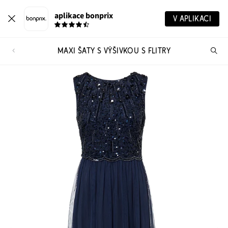
aplikace bonprix
V APLIKACI
MAXI ŠATY S VÝŠIVKOU S FLITRY
Hl
vý