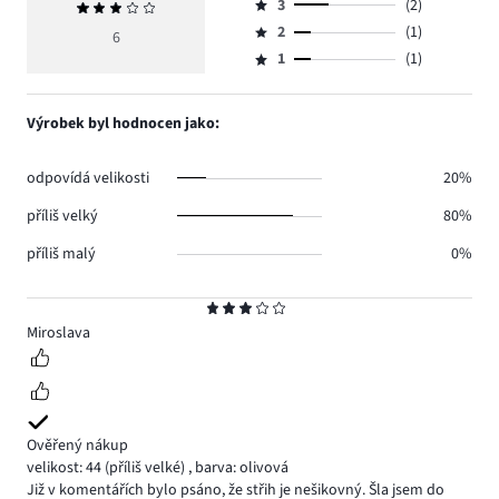
počet
3
(2)
Průměrné
4,
Hodnocení
hlasů
hodnocení
počet
2
(1)
3,
6
Hodnocení
1.
3
hlasů
počet
1
(1)
2,
Hodnocení
1.
hlasů
počet
1,
2.
hlasů
počet
Výrobek byl hodnocen jako:
1.
hlasů
1.
odpovídá velikosti
20%
příliš velký
80%
příliš malý
0%
Hodnocení
3
Miroslava
Ověřený nákup
velikost: 44
(příliš velké)
,
barva: olivová
Již v komentářích bylo psáno, že střih je nešikovný. Šla jsem do