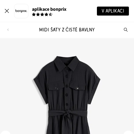
aplikace bonprix
V APLIKACI
MIDI ŠATY Z ČISTÉ BAVLNY
Hl
vý