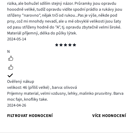
rizika, ale bohužel sdílím stejný názor. Průramky jsou opravdu
hooodně veliké, tudíž opravdu vidíte spodní prádlo a rukávy jsou
střiženy "narovno", nějak trčí od rukou...Pas je výše, někde pod
prsy, což mi mnohdy nevadí, ale u mé obvyklé velikosti jsou šaty
od pasu střiženy hodně do "A", tj. opravdu zbytečně velmi široké.
Materiál příjemný, délka do půlky lýtek.
2024-05-14
Hodnocení
5
N
Ověřený nákup
velikost: 46
(příliš velké)
,
barva: olivová
Prijemny material, velmi vzdusny, lehky, malinko prusvitny. Barva
moc fajn, knofliky take.
2024-04-26
FILTROVAT HODNOCENÍ
VÍCE HODNOCENÍ