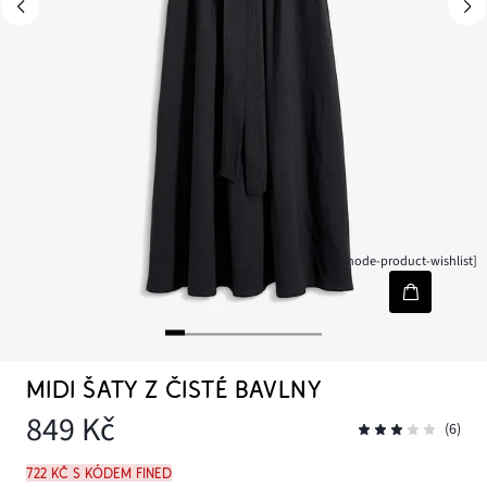
[node-product-wishlist]
MIDI ŠATY Z ČISTÉ BAVLNY
849 Kč
(6)
722 Kč s kódem FINED