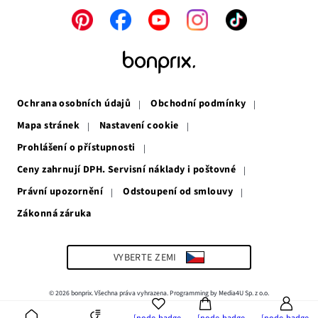
Odkaz
Odkaz
Odkaz
Odkaz
Odkaz
se
se
se
se
se
otevře
otevře
otevře
otevře
otevře
v
v
v
v
v
novém
novém
novém
novém
novém
okně
okně
okně
okně
okně
Ochrana osobních údajů
Obchodní podmínky
Mapa stránek
Nastavení cookie
Prohlášení o přístupnosti
Ceny zahrnují DPH. Servisní náklady i poštovné
Právní upozornění
Odstoupení od smlouvy
Zákonná záruka
Odkaz
se
otevře
v
VYBERTE ZEMI
novém
okně
© 2026 bonprix. Všechna práva vyhrazena. Programming by Media4U Sp. z o.o.
[node-badge-
[node-badge-
[node-badge-