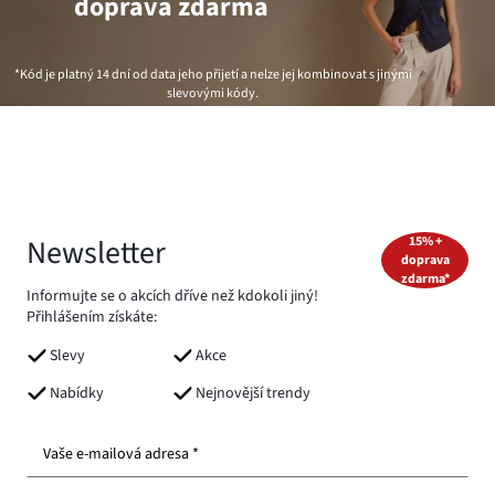
doprava zdarma
*Kód je platný 14 dní od data jeho přijetí a nelze jej kombinovat s jinými
slevovými kódy.
Newsletter
15% +
doprava
zdarma*
Informujte se o akcích dříve než kdokoli jiný!
Přihlášením získáte:
Slevy
Akce
Nabídky
Nejnovější trendy
Vaše e-mailová adresa *