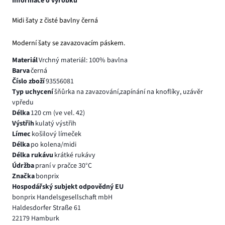
Informace o výrobku
Midi šaty z čisté bavlny černá
Moderní šaty se zavazovacím páskem.
Materiál
Vrchný materiál: 100% bavlna
Barva
černá
Číslo zboží
93556081
Typ uchycení
šňůrka na zavazování,zapínání na knoflíky, uzávěr
vpředu
Délka
120 cm (ve vel. 42)
Výstřih
kulatý výstřih
Límec
košilový límeček
Délka
po kolena/midi
Délka rukávu
krátké rukávy
Údržba
praní v pračce 30°C
Značka
bonprix
Hospodářský subjekt odpovědný EU
bonprix Handelsgesellschaft mbH
Haldesdorfer Straße 61
22179 Hamburk