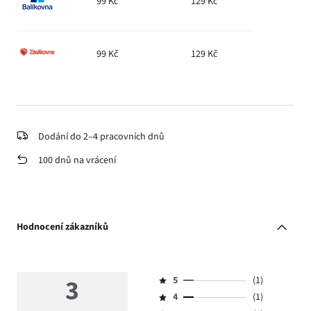
99 Kč
129 Kč
99 Kč
129 Kč
Dodání do 2–4 pracovních dnů
100 dnů na vrácení
Hodnocení zákazníků
3
5
(1)
Hodnocení
4
(1)
5,
Hodnocení