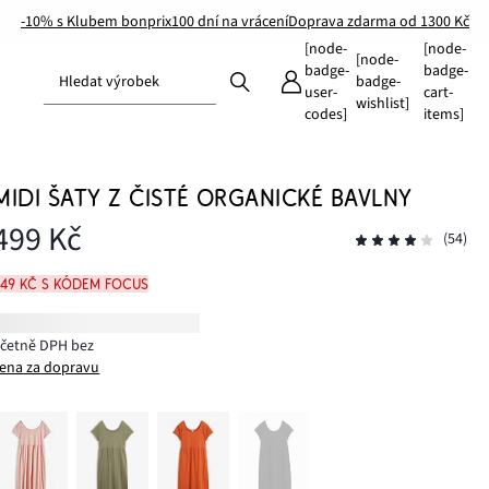
-10% s Klubem bonprix
100 dní na vrácení
Doprava zdarma od 1300 Kč
[node-
[node-
[node-
badge-
badge-
Hledat výrobek
badge-
user-
cart-
wishlist]
codes]
items]
MIDI ŠATY Z ČISTÉ ORGANICKÉ BAVLNY
499 Kč
(54)
449 Kč s kódem FOCUS
včetně DPH bez
ena za dopravu