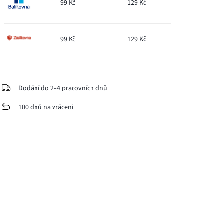
99 Kč
129 Kč
99 Kč
129 Kč
Dodání do 2–4 pracovních dnů
100 dnů na vrácení