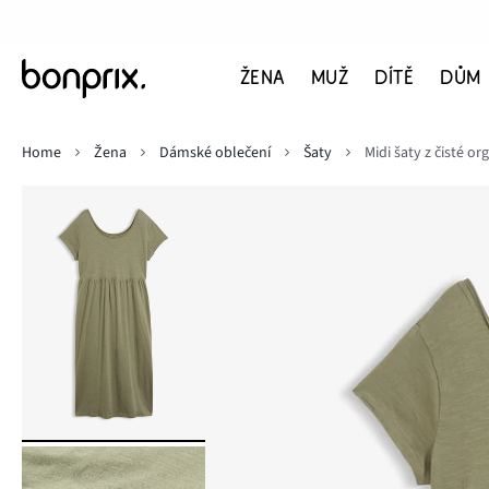
ŽENA
MUŽ
DÍTĚ
DŮM
Home
Žena
Dámské oblečení
Šaty
Midi šaty z čisté o