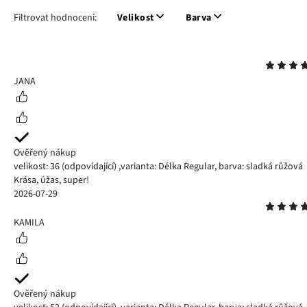
Filtrovat hodnocení:
Velikost
Barva
Hodnocení
5
JANA
Ověřený nákup
velikost: 36
(odpovídající)
,
varianta: Délka Regular,
barva: sladká růžová
Krása, úžas, super!
2026-07-29
Hodnocení
5
KAMILA
Ověřený nákup