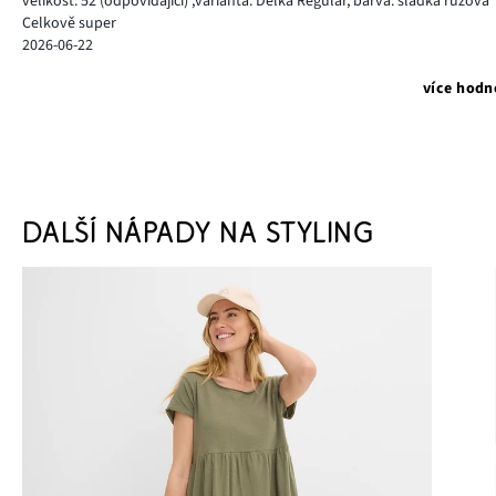
velikost: 52
(odpovídající)
,
varianta: Délka Regular,
barva: sladká růžová
Celkově super
2026-06-22
více hodn
DALŠÍ NÁPADY NA STYLING