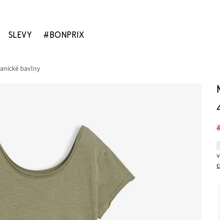
SLEVY
#BONPRIX
rganické bavlny
c