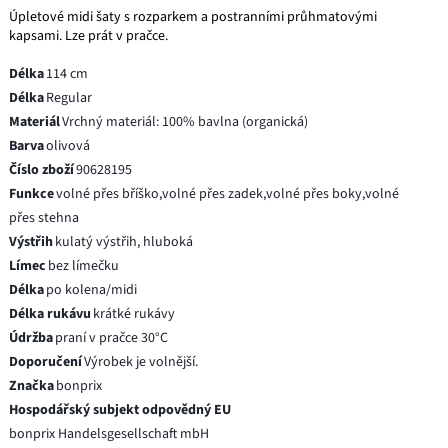
Úpletové midi šaty s rozparkem a postranními průhmatovými
kapsami. Lze prát v pračce.
Délka
114 cm
Délka
Regular
Materiál
Vrchný materiál: 100% bavlna (organická)
Barva
olivová
Číslo zboží
90628195
Funkce
volné přes bříško,volné přes zadek,volné přes boky,volné
přes stehna
Výstřih
kulatý výstřih, hluboká
Límec
bez límečku
Délka
po kolena/midi
Délka rukávu
krátké rukávy
Údržba
praní v pračce 30°C
Doporučení
Výrobek je volnější.
Značka
bonprix
Hospodářský subjekt odpovědný EU
bonprix Handelsgesellschaft mbH