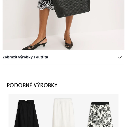
Zobrazit výrobky z outfitu
PODOBNÉ VÝROBKY
Lodičky s otevřenou patou a průřezy
329 Kč
PŘIDAT DO KOŠÍKU