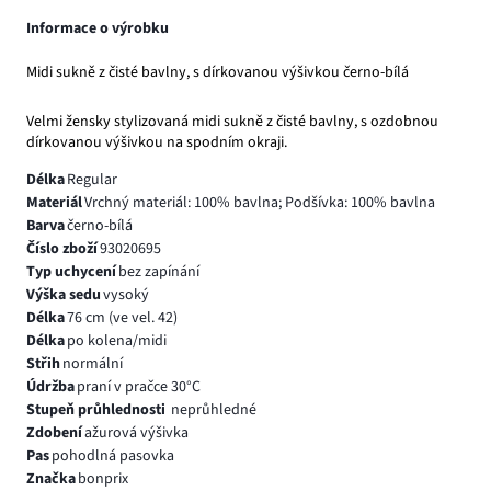
Informace o výrobku
Midi sukně z čisté bavlny, s dírkovanou výšivkou černo-bílá
Velmi žensky stylizovaná midi sukně z čisté bavlny, s ozdobnou
dírkovanou výšivkou na spodním okraji.
Délka
Regular
Materiál
Vrchný materiál: 100% bavlna; Podšívka: 100% bavlna
Barva
černo-bílá
Číslo zboží
93020695
Typ uchycení
bez zapínání
Výška sedu
vysoký
Délka
76 cm (ve vel. 42)
Délka
po kolena/midi
Střih
normální
Údržba
praní v pračce 30°C
Stupeň průhlednosti
neprůhledné
Zdobení
ažurová výšivka
Pas
pohodlná pasovka
Značka
bonprix