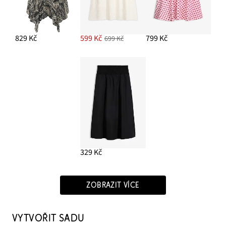
PŘIDAT DO KOŠÍKU
829 Kč
599 Kč
799 Kč
699 Kč
329 Kč
ZOBRAZIT VÍCE
VYTVOŘIT SADU