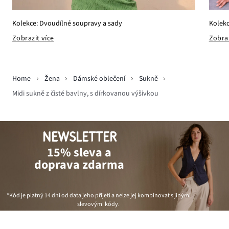
Kolekc
Kolekce: Dvoudílné soupravy a sady
Zobraz
Zobrazit více
Home
Žena
Dámské oblečení
Sukně
Midi sukně z čisté bavlny, s dírkovanou výšivkou
NEWSLETTER
15% sleva a
doprava zdarma
*Kód je platný 14 dní od data jeho přijetí a nelze jej kombinovat s jinými
slevovými kódy.