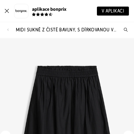
aplikace bonprix
V APLIKACI
MIDI SUKNĚ Z ČISTÉ BAVLNY, S DÍRKOVANOU VÝŠIVKOU
Hl
vý