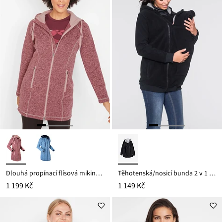
Dlouhá propínací flísová mikina s kapucí
Těhotenská/nosicí bunda 2 v 1 z flísu
1 199 Kč
1 149 Kč