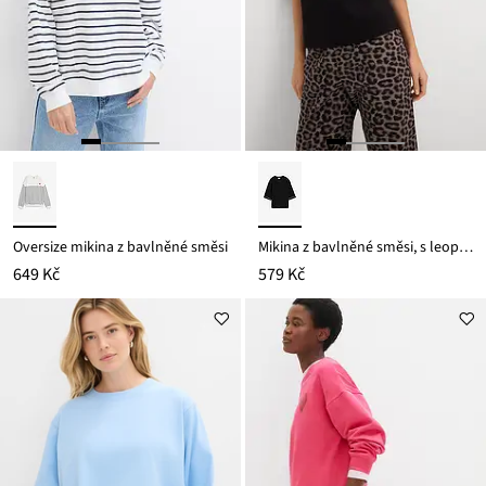
Oversize mikina z bavlněné směsi
Mikina z bavlněné směsi, s leopardím vzorem
649 Kč
579 Kč