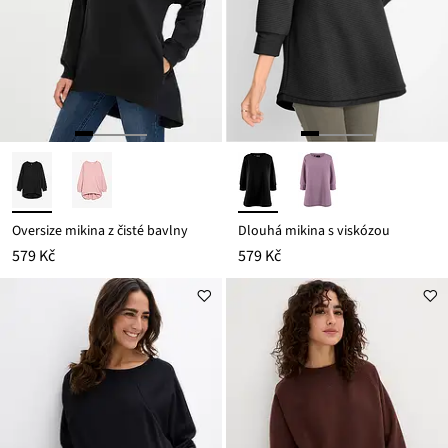
Oversize mikina z čisté bavlny
Dlouhá mikina s viskózou
579 Kč
579 Kč