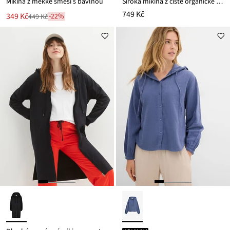
Mikina z měkké směsi s bavlnou
Široká mikina z čisté organické bavlny
749 Kč
Nová
349 Kč
-22%
449 Kč
Zlevněno
cena
z
je
ceny
449 Kč