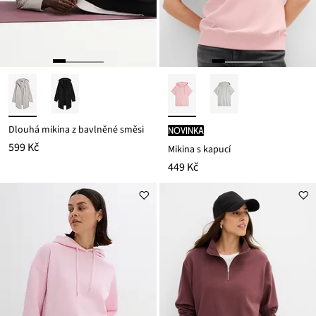
Dlouhá mikina z bavlněné směsi
novinka
599 Kč
Mikina s kapucí
449 Kč