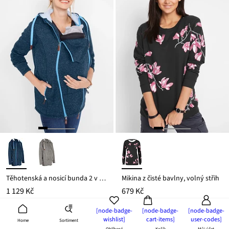
Těhotenská a nosicí bunda 2 v 1, z pleteného flísu
Mikina z čisté bavlny, volný střih
1 129 Kč
679 Kč
[node-badge-
[node-badge-
[node-badge-
wishlist]
cart-items]
user-codes]
Sortiment
Home