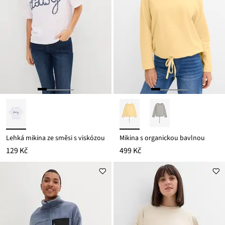
Lehká mikina ze směsi s viskózou
Mikina s organickou bavlnou
129 Kč
499 Kč