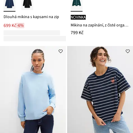
Dlouhá mikina s kapsami na zip
novinka
Mikina na zapínání, z čisté organické bavlny
699 Kč
-6%
799 Kč