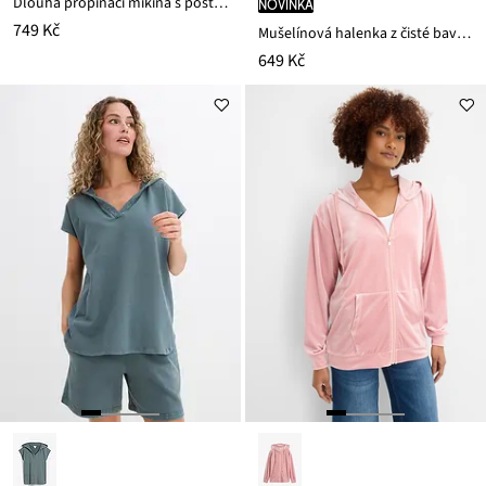
Dlouhá propínací mikina s postranními rozparky
novinka
749 Kč
Mušelínová halenka z čisté bavlny
649 Kč