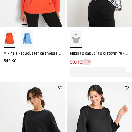
Mikina s kapucí, z lehké směsi s viskózou
Mikina s kapucí a s krátkým rukávem, z čisté organické bavlny
649 Kč
599 Kč
-4%