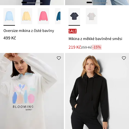
Oversize mikina z čisté bavlny
SALE
499 Kč
Mikina z měkké bavlněné směsi
Nová
219 Kč
-15%
259 Kč
Zlevněno
cena
z
je
ceny
259 Kč