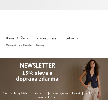
Home
Žena
Dámské oblečení
Sukně
Minisukně z Punto di Roma
NEWSLETTER
15% sleva a
doprava zdarma
*Kód je platný 14 dní od data jeho přijetí a nelze jej kombinovat s jinými
slevovými kódy.