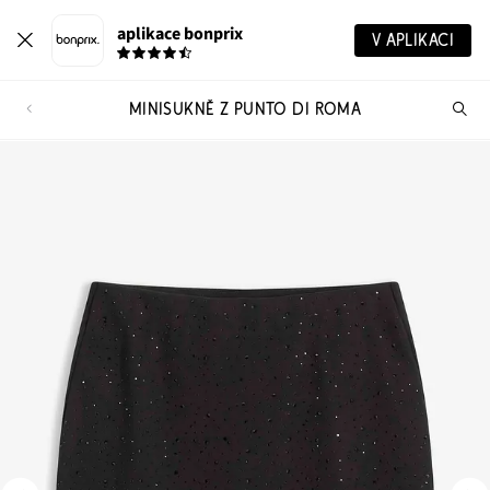
aplikace bonprix
V APLIKACI
MINISUKNĚ Z PUNTO DI ROMA
Hl
vý