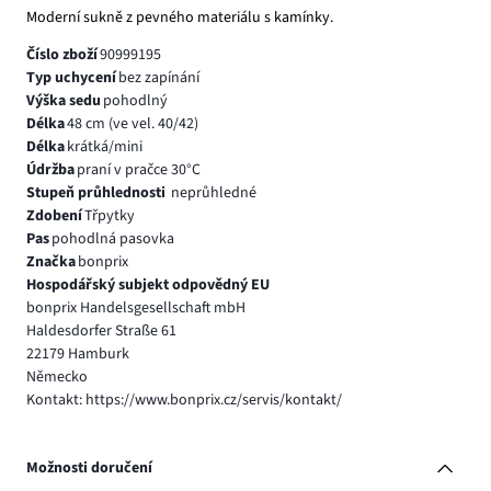
Moderní sukně z pevného materiálu s kamínky.
Číslo zboží
90999195
Typ uchycení
bez zapínání
Výška sedu
pohodlný
Délka
48 cm (ve vel. 40/42)
Délka
krátká/mini
Údržba
praní v pračce 30°C
Stupeň průhlednosti
neprůhledné
Zdobení
Třpytky
Pas
pohodlná pasovka
Značka
bonprix
Hospodářský subjekt odpovědný EU
bonprix Handelsgesellschaft mbH
Haldesdorfer Straße 61
22179 Hamburk
Německo
Kontakt: https://www.bonprix.cz/servis/kontakt/
Možnosti doručení