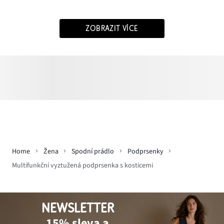
ZOBRAZIT VÍCE
Home
Žena
Spodní prádlo
Podprsenky
Multifunkční vyztužená podprsenka s kosticemi
NEWSLETTER
15% sleva a