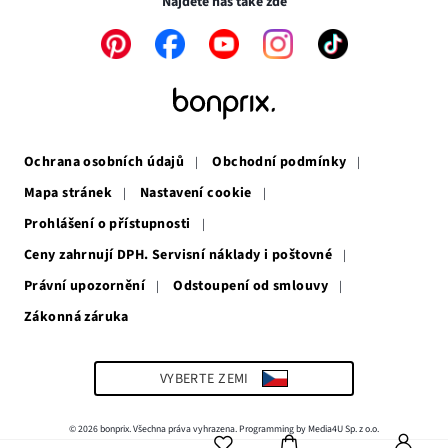
Najdete nás také zde
Odkaz
Odkaz
Odkaz
Odkaz
Odkaz
se
se
se
se
se
otevře
otevře
otevře
otevře
otevře
v
v
v
v
v
novém
novém
novém
novém
novém
okně
okně
okně
okně
okně
Ochrana osobních údajů
Obchodní podmínky
Mapa stránek
Nastavení cookie
Prohlášení o přístupnosti
Ceny zahrnují DPH. Servisní náklady i poštovné
Právní upozornění
Odstoupení od smlouvy
Zákonná záruka
Odkaz
se
otevře
v
VYBERTE ZEMI
novém
okně
© 2026 bonprix. Všechna práva vyhrazena. Programming by Media4U Sp. z o.o.