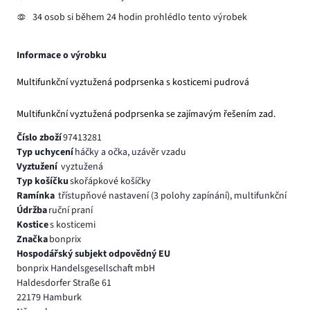
34 osob si během 24 hodin prohlédlo tento výrobek
Informace o výrobku
Multifunkční vyztužená podprsenka s kosticemi pudrová
Multifunkční vyztužená podprsenka se zajímavým řešením zad.
Číslo zboží
97413281
Typ uchycení
háčky a očka, uzávěr vzadu
Vyztužení
vyztužená
Typ košíčku
skořápkové košíčky
Ramínka
třístupňové nastavení (3 polohy zapínání), multifunkční
Údržba
ruční praní
Kostice
s kosticemi
Značka
bonprix
Hospodářský subjekt odpovědný EU
bonprix Handelsgesellschaft mbH
Haldesdorfer Straße 61
22179 Hamburk