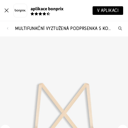
aplikace bonprix
V APLIKACI
MULTIFUNKČNÍ VYZTUŽENÁ PODPRSENKA S KOSTICEMI
Hl
vý