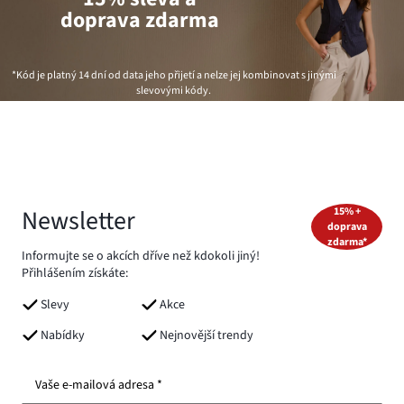
doprava zdarma
*Kód je platný 14 dní od data jeho přijetí a nelze jej kombinovat s jinými
slevovými kódy.
Newsletter
15% +
doprava
zdarma*
Informujte se o akcích dříve než kdokoli jiný!
Přihlášením získáte:
Slevy
Akce
Nabídky
Nejnovější trendy
Vaše e-mailová adresa *