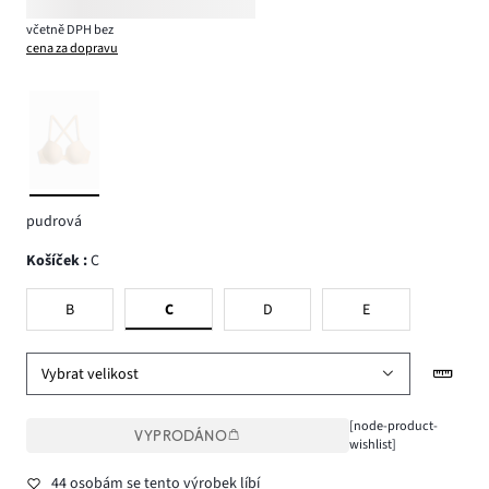
včetně DPH bez
cena za dopravu
pudrová
Košíček
:
C
B
C
D
E
Vybrat velikost
[node-product-
VYPRODÁNO
wishlist]
44 osobám se tento výrobek líbí