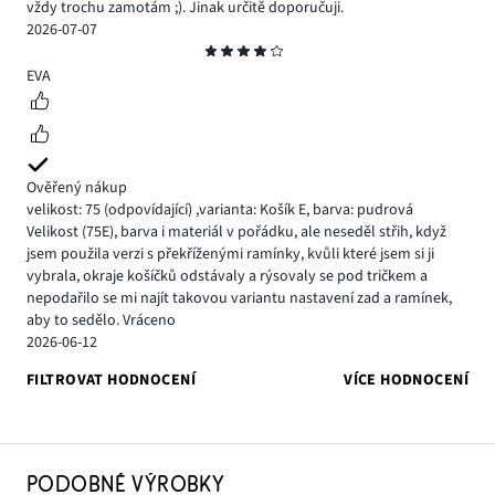
vždy trochu zamotám ;). Jinak určitě doporučuji.
2026-07-07
Hodnocení
4
EVA
Ověřený nákup
velikost: 75
(odpovídající)
,
varianta: Košík E,
barva: pudrová
Velikost (75E), barva i materiál v pořádku, ale neseděl střih, když
jsem použila verzi s překříženými ramínky, kvůli které jsem si ji
vybrala, okraje košíčků odstávaly a rýsovaly se pod tričkem a
nepodařilo se mi najít takovou variantu nastavení zad a ramínek,
aby to sedělo. Vráceno
2026-06-12
FILTROVAT HODNOCENÍ
VÍCE HODNOCENÍ
PODOBNÉ VÝROBKY