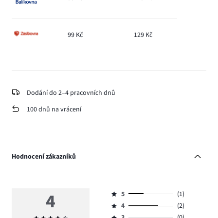
99 Kč
129 Kč
Dodání do 2–4 pracovních dnů
100 dnů na vrácení
Hodnocení zákazníků
4
5
(1)
Hodnocení
4
(2)
5,
Hodnocení
počet
3
(0)