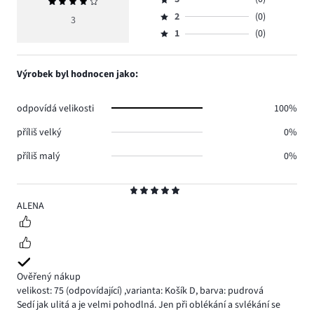
Průměrné
4,
Hodnocení
hlasů
hodnocení
počet
2
(0)
3,
3
Hodnocení
1.
4
hlasů
počet
1
(0)
2,
Hodnocení
2.
hlasů
počet
1,
0.
hlasů
počet
Výrobek byl hodnocen jako:
0.
hlasů
0.
odpovídá velikosti
100%
příliš velký
0%
příliš malý
0%
Hodnocení
5
ALENA
Ověřený nákup
velikost: 75
(odpovídající)
,
varianta: Košík D,
barva: pudrová
Sedí jak ulitá a je velmi pohodlná. Jen při oblékání a svlékání se