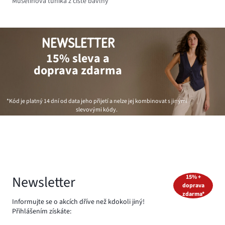
Mušelínová tunika z čisté bavlny
NEWSLETTER
15% sleva a
doprava zdarma
*Kód je platný 14 dní od data jeho přijetí a nelze jej kombinovat s jinými
slevovými kódy.
Newsletter
15% +
doprava
zdarma*
Informujte se o akcích dříve než kdokoli jiný!
Přihlášením získáte: