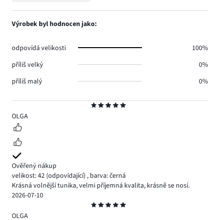
0.
hlasů
počet
1,
0.
hlasů
počet
Výrobek byl hodnocen jako:
0.
hlasů
0.
odpovídá velikosti
100%
příliš velký
0%
příliš malý
0%
Hodnocení
5
OLGA
Ověřený nákup
velikost: 42
(odpovídající)
,
barva: černá
Krásná volnější tunika, velmi příjemná kvalita, krásně se nosí.
2026-07-10
Hodnocení
5
OLGA