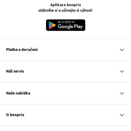
Aplikace bonprix
stáhněte si a užívejte si výhod!
Platba a doručení
MasterCard
Náš servis
VISA
Google pay
Otázky a odpovědi
Apple pay
Doručení a platby
Naše nabídka
PayU
Vrácení a reklamace
Platba na dobírku
Tabulky velikostí
Žena
Balikovna
Klub bonprix
Muž
Zasilkovna
Katalog
O bonprix
Dítě
Kontakt
Dům
Hodnocení výrobků
Odkaz
O nás
Mapa tagů