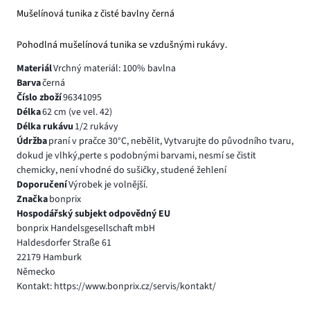
Mušelínová tunika z čisté bavlny černá
Pohodlná mušelínová tunika se vzdušnými rukávy.
Materiál
Vrchný materiál: 100% bavlna
Barva
černá
Číslo zboží
96341095
Délka
62 cm (ve vel. 42)
Délka rukávu
1/2 rukávy
Údržba
praní v pračce 30°C, nebělit, Vytvarujte do původního tvaru,
dokud je vlhký,perte s podobnými barvami, nesmí se čistit
chemicky, není vhodné do sušičky, studené žehlení
Doporučení
Výrobek je volnější.
Značka
bonprix
Hospodářský subjekt odpovědný EU
bonprix Handelsgesellschaft mbH
Haldesdorfer Straße 61
22179 Hamburk
Německo
Kontakt: https://www.bonprix.cz/servis/kontakt/