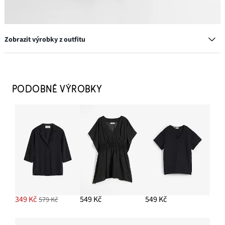
Zobrazit výrobky z outfitu
PODOBNÉ VÝROBKY
Sada prstenů s různými designy (8 ks)
329 Kč
PŘIDAT DO KOŠÍKU
Velká bavlněná kabelka se strukturovaným
vzhledem
349 Kč
549 Kč
549 Kč
579 Kč
799 Kč