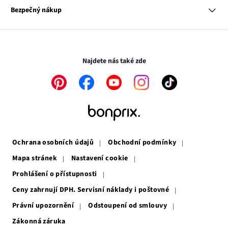
se
Odkaz
Naše zodpovědnost
Bezpečný nákup
otevře
se
Média
v
otevře
novém
v
Transakce a platby jsou zabezpečeny pomocí připojení SSL.
okně
novém
okně
Najdete nás také zde
Odkaz
Odkaz
Odkaz
Odkaz
Odkaz
se
se
se
se
se
otevře
otevře
otevře
otevře
otevře
v
v
v
v
v
novém
novém
novém
novém
novém
okně
okně
okně
okně
okně
Ochrana osobních údajů
Obchodní podmínky
Mapa stránek
Nastavení cookie
Prohlášení o přístupnosti
Ceny zahrnují DPH. Servisní náklady i poštovné
Právní upozornění
Odstoupení od smlouvy
Zákonná záruka
Odkaz