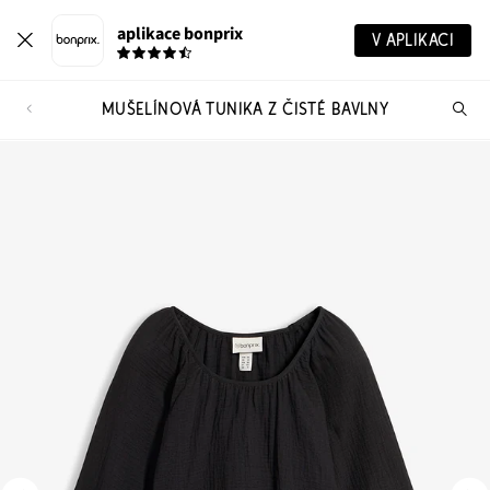
aplikace bonprix
V APLIKACI
MUŠELÍNOVÁ TUNIKA Z ČISTÉ BAVLNY
Hl
vý