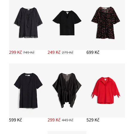
PŘIDAT DO KOŠÍKU
Sandály
249 Kč
299 Kč
249 Kč
699 Kč
749 Kč
279 Kč
PŘIDAT DO KOŠÍKU
Marlene kalhoty z bavlněného mušelínu
599 Kč
PŘIDAT DO KOŠÍKU
599 Kč
299 Kč
529 Kč
449 Kč