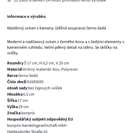
12 osob si během 24 hodin prohlédlo tento výrobek
Informace o výrobku
Nástěnný svícen s kameny (2dílná souprava) černo-šedá
Moderní a nadčasový svícen z černého kovu a s šedými elementy v
kamenném vzhledu. Velmi pěkný detail na stěnu. Se sklíčky na
svíčky.
Rozměry
Š 17 cm, H 6,5 cm, V 29 cm
Materiál
Vrchný materiál: Kov, Polyresin
Barva
černo-šedá
Číslo zboží
91685695
obsah sady
bez čajových svíček
Hloubka
6.5 cm
Šířka
17 cm
Výška
29 cm
Značka
bonprix
Hospodářský subjekt odpovědný EU
bonprix Handelsgesellschaft mbH
Haldesdorfer Straße 61