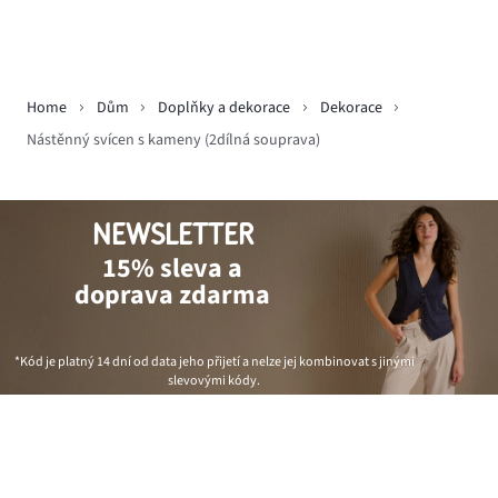
Home
Dům
Doplňky a dekorace
Dekorace
Nástěnný svícen s kameny (2dílná souprava)
NEWSLETTER
15% sleva a
doprava zdarma
*Kód je platný 14 dní od data jeho přijetí a nelze jej kombinovat s jinými
slevovými kódy.