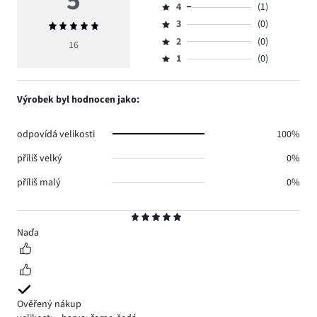
5
4
(1)
5,
Hodnocení
počet
3
(0)
Průměrné
4,
Hodnocení
hlasů
hodnocení
počet
2
(0)
3,
16
Hodnocení
15.
5
hlasů
počet
1
(0)
2,
Hodnocení
1.
hlasů
počet
1,
0.
hlasů
počet
Výrobek byl hodnocen jako:
0.
hlasů
0.
odpovídá velikosti
100%
příliš velký
0%
příliš malý
0%
Hodnocení
5
Naďa
Ověřený nákup