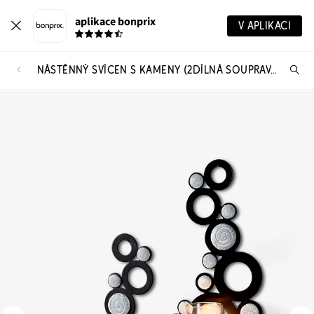
aplikace bonprix
V APLIKACI
NÁSTĚNNÝ SVÍCEN S KAMENY (2DÍLNÁ SOUPRAVA)
Hl
vý