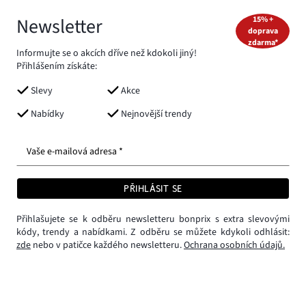
Newsletter
15% +
doprava
zdarma*
Informujte se o akcích dříve než kdokoli jiný!
Přihlášením získáte:
Slevy
Akce
Nabídky
Nejnovější trendy
Vaše e-mailová adresa *
PŘIHLÁSIT SE
Přihlašujete se k odběru newsletteru bonprix s extra slevovými
kódy, trendy a nabídkami. Z odběru se můžete kdykoli odhlásit:
zde
nebo v patičce každého newsletteru.
Ochrana osobních údajů.