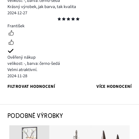
velikost: -
,
barva: černo-šedá
Krásný výrobek, jak barva, tak kvalita
2024-12-27
Hodnocení
5
František
Ověřený nákup
velikost: -
,
barva: černo-šedá
Velmi atraktivní.
2024-11-28
FILTROVAT HODNOCENÍ
VÍCE HODNOCENÍ
PODOBNÉ VÝROBKY