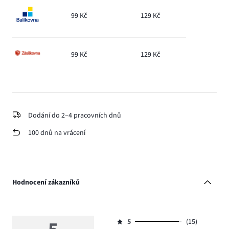
99 Kč
129 Kč
99 Kč
129 Kč
Dodání do 2–4 pracovních dnů
100 dnů na vrácení
Hodnocení zákazníků
5
(15)
Hodnocení