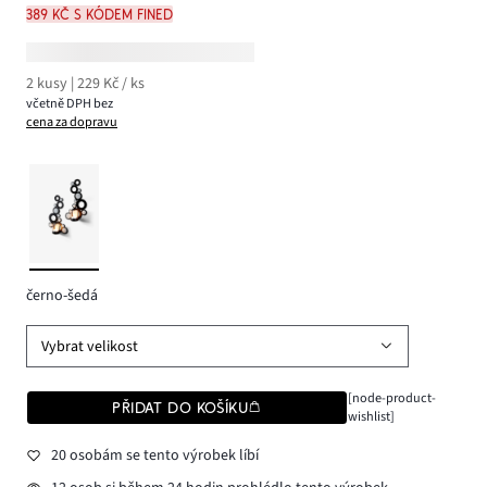
389 Kč s kódem FINED
2 kusy | 229 Kč / ks
včetně DPH bez
cena za dopravu
černo-šedá
Vybrat velikost
[node-product-
PŘIDAT DO KOŠÍKU
wishlist]
20 osobám se tento výrobek líbí