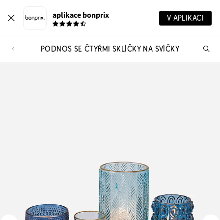
aplikace bonprix
V APLIKACI
PODNOS SE ČTYŘMI SKLÍČKY NA SVÍČKY
Hl
vý