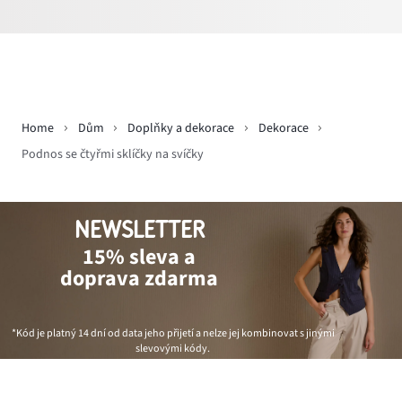
Home
Dům
Doplňky a dekorace
Dekorace
Podnos se čtyřmi sklíčky na svíčky
NEWSLETTER
15% sleva a
doprava zdarma
*Kód je platný 14 dní od data jeho přijetí a nelze jej kombinovat s jinými
slevovými kódy.