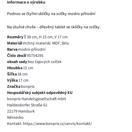
Informace o výrobku
Podnos se čtyřmi sklíčky na svíčky modro-přírodní
Na útulné chvíle – dřevěný tablet se sklíčky na svíčky.
Rozměry
Š 38 cm, H 15 cm, V 17 cm
Materiál
Vrchný materiál: MDF, Sklo
Barva
modro-přírodní
Číslo zboží
95754295
obsah sady
bez čajových svíček
Hloubka
15 cm
Šířka
38 cm
Výška
17 cm
Značka
bonprix
Hospodářský subjekt odpovědný EU
bonprix Handelsgesellschaft mbH
Haldesdorfer Straße 61
22179 Hamburk
Německo
Kontakt: https://www.bonprix.cz/servis/kontakt/