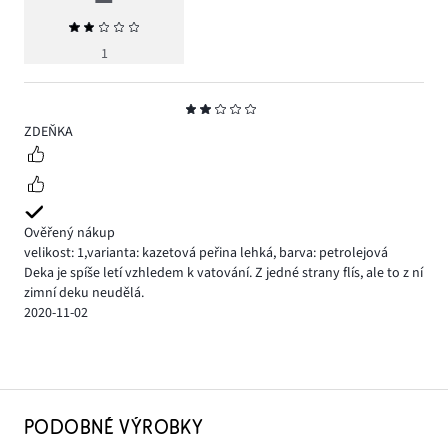
Průměrné
hodnocení
1
2
Hodnocení
2
ZDEŇKA
Ověřený nákup
velikost: 1
,
varianta: kazetová peřina lehká,
barva: petrolejová
Deka je spíše letí vzhledem k vatování. Z jedné strany flís, ale to z ní
zimní deku neudělá.
2020-11-02
PODOBNÉ VÝROBKY