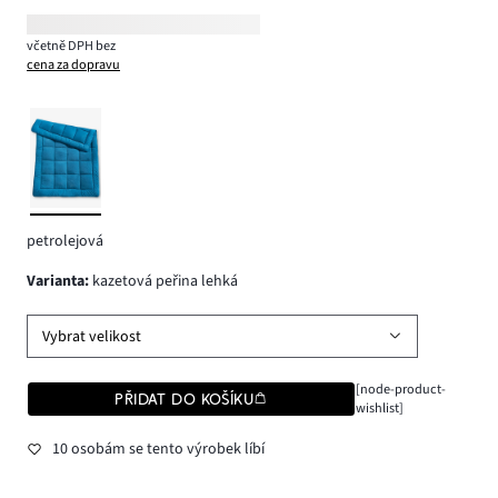
včetně DPH bez
cena za dopravu
petrolejová
varianta
:
kazetová peřina lehká
Vybrat velikost
[node-product-
PŘIDAT DO KOŠÍKU
wishlist]
10 osobám se tento výrobek líbí