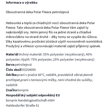
Informace o výrobku
Oboustranná deka Polar Fleece petrolejová
Hebounká a teplá za chladných nocí: oboustranná deka Polar
Fleece. Tato oboustranná deka Polar Fleece Vám zajistí ty
nejkrásnější sny. Velmi jemný flís na jedné straně a chladivé
mikrovlákno na straně druhé – díky tomu se vyspíte do růžova.
Díky kazetovému prošívání zůstává výplň rovnoměrně rozmístěná.
Prodyšný a vlhkost vyrovnávající materiál zajistí příjemný spánek.
Materiál
Vrchný materiál: 55% polyester (recyklovaný), 45%
polyester; Výplň: 75% polyester, 25% polyester (recyklovaný)
Barva
petrolejová
Číslo zboží
93254095
Údržba
praní v pračce 60°C, nebělit, pravidelně větrat,denně
protřepat,praní s tenisovými míčky, není vhodné do sušičky,
nežehlit
Značka
bonprix
Hospodářský subjekt odpovědný EU
bonprix Handelsgesellschaft mbH
Haldesdorfer Straße 61