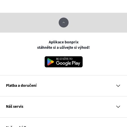
Aplikace bonprix
stáhněte si a užívejte si výhod!
Platba a doručení
MasterCard
Náš servis
VISA
Google pay
Otázky a odpovědi
Apple pay
Doručení a platby