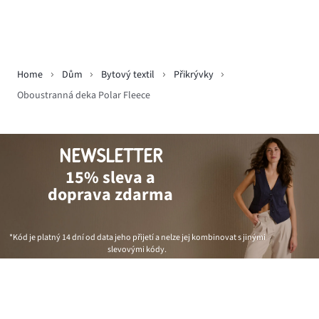
Home
Dům
Bytový textil
Přikrývky
Oboustranná deka Polar Fleece
NEWSLETTER
15% sleva a
doprava zdarma
*Kód je platný 14 dní od data jeho přijetí a nelze jej kombinovat s jinými
slevovými kódy.