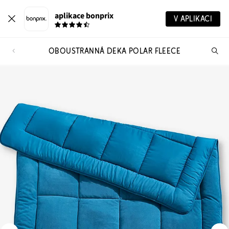
aplikace bonprix
V APLIKACI
OBOUSTRANNÁ DEKA POLAR FLEECE
Hl
vý