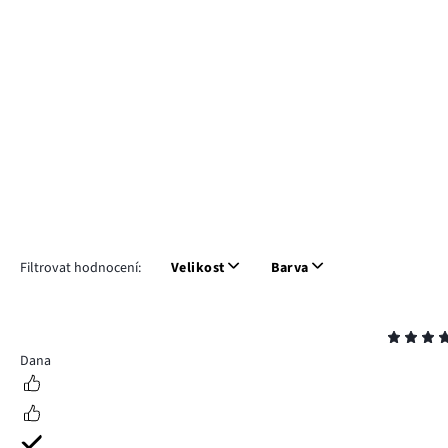
Filtrovat hodnocení:
Velikost
Barva
Hodnocení
5
Dana