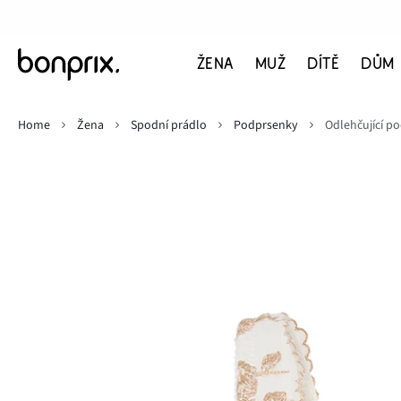
ŽENA
MUŽ
DÍTĚ
DŮM
Home
Žena
Spodní prádlo
Podprsenky
Odlehčující p