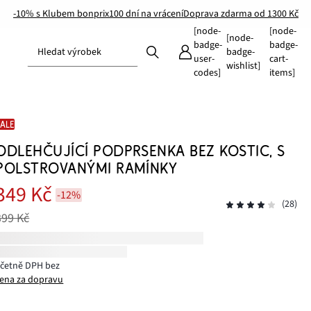
-10% s Klubem bonprix
100 dní na vrácení
Doprava zdarma od 1300 Kč
[node-
[node-
[node-
badge-
badge-
Hledat výrobek
badge-
user-
cart-
wishlist]
codes]
items]
SALE
ODLEHČUJÍCÍ PODPRSENKA BEZ KOSTIC, S
POLSTROVANÝMI RAMÍNKY
349 Kč
-12%
(28)
399 Kč
včetně DPH bez
ena za dopravu