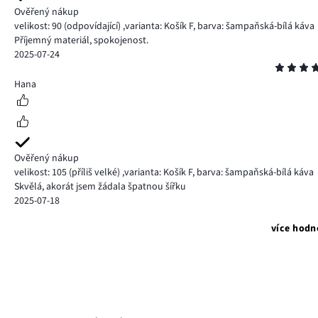
Ověřený nákup
velikost: 90
(odpovídající)
,
varianta: Košík F,
barva: šampaňská-bílá káva
Příjemný materiál, spokojenost.
2025-07-24
Hodnocení
5
Hana
Ověřený nákup
velikost: 105
(příliš velké)
,
varianta: Košík F,
barva: šampaňská-bílá káva
Skvělá, akorát jsem žádala špatnou šířku
2025-07-18
více hodn