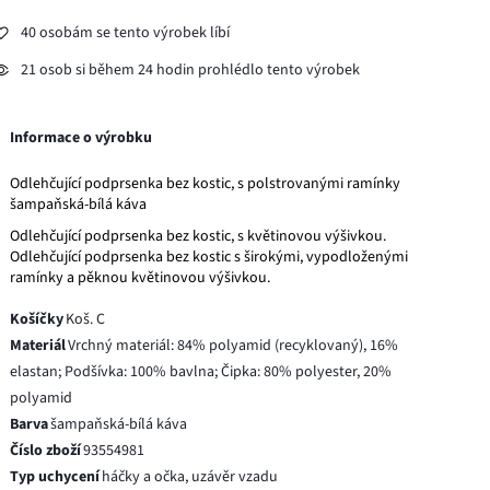
40 osobám se tento výrobek líbí
21 osob si během 24 hodin prohlédlo tento výrobek
Informace o výrobku
Odlehčující podprsenka bez kostic, s polstrovanými ramínky
šampaňská-bílá káva
Odlehčující podprsenka bez kostic, s květinovou výšivkou.
Odlehčující podprsenka bez kostic s širokými, vypodloženými
ramínky a pěknou květinovou výšivkou.
Košíčky
Koš. C
Materiál
Vrchný materiál: 84% polyamid (recyklovaný), 16%
elastan; Podšívka: 100% bavlna; Čipka: 80% polyester, 20%
polyamid
Barva
šampaňská-bílá káva
Číslo zboží
93554981
Typ uchycení
háčky a očka, uzávěr vzadu