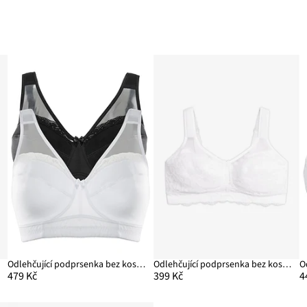
Odlehčující podprsenka bez kostic, s polstrovanými ramínky (2 ks v balení)
Odlehčující podprsenka bez kostic, s polstrovanými ramínky
479 Kč
399 Kč
4