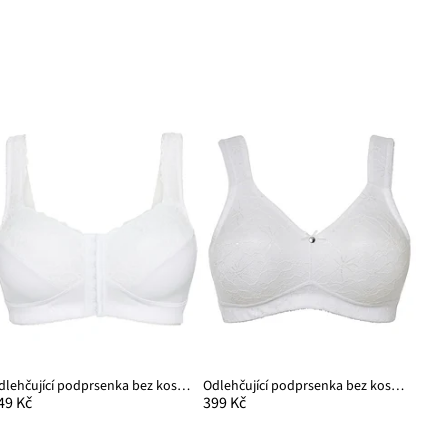
Odlehčující podprsenka bez kostic, s pohodlným zapínáním vpředu
Odlehčující podprsenka bez kostic, s polstrovanými ramínky
49 Kč
399 Kč