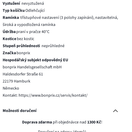
Vyztužení
nevyztužená
Typ košíčku
Odlehčující
Ramínka
třístupňové nastavení (3 polohy zapínání), nastavitelná,
široká a vypodložená ramínka
Údržba
praní v pračce 40°C
Kostice
bez kostic
Stupeň průhlednosti
neprůhledné
Značka
bonprix
Hospodářský subjekt odpovědný EU
bonprix Handelsgesellschaft mbH
Haldesdorfer Straße 61
22179 Hamburk
Německo
Kontakt: https://www.bonprix.cz/servis/kontakt/
Možnosti doručení
Doprava zdarma
při objednávce nad
1300 Kč
!
Doručení na adresu (domů)