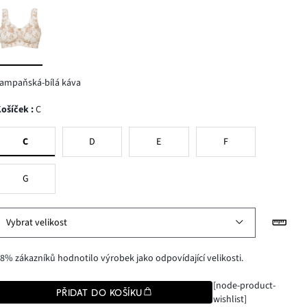
ampaňská-bílá káva
Košíček
:
C
C
D
E
F
G
Vybrat velikost
8% zákazníků hodnotilo výrobek jako odpovídající velikosti.
[node-product-
PŘIDAT DO KOŠÍKU
wishlist]