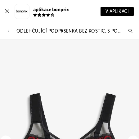
aplikace bonprix
V APLIKACI
ODLEHČUJÍCÍ PODPRSENKA BEZ KOSTIC, S POLSTROVANÝMI RAMÍNKY
Hl
vý