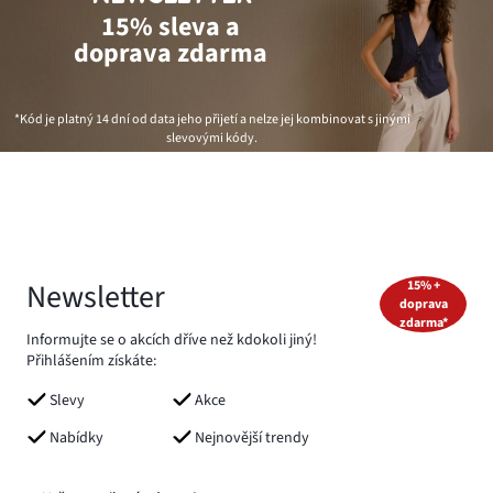
15% sleva a
doprava zdarma
*Kód je platný 14 dní od data jeho přijetí a nelze jej kombinovat s jinými
slevovými kódy.
Newsletter
15% +
doprava
zdarma*
Informujte se o akcích dříve než kdokoli jiný!
Přihlášením získáte:
Slevy
Akce
Nabídky
Nejnovější trendy