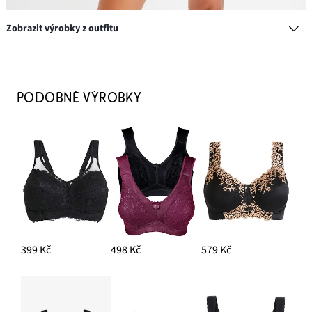
Zobrazit výrobky z outfitu
Odlehčující podprsenka bez kostic, s polstrovanými ramínky
529 Kč
PODOBNÉ VÝROBKY
PŘIDAT DO KOŠÍKU
Zdobené stahovací kalhotky se střední stahovací funkcí
449 Kč
PŘIDAT DO KOŠÍKU
399 Kč
498 Kč
579 Kč