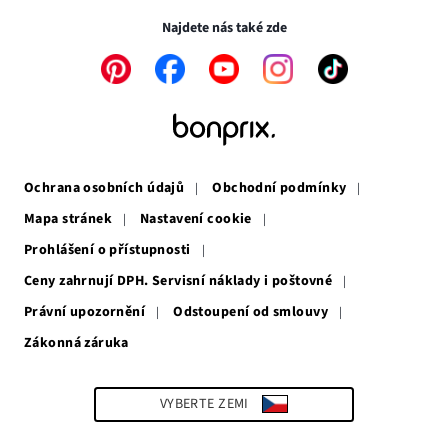
okně
Najdete nás také zde
Odkaz
Odkaz
Odkaz
Odkaz
Odkaz
se
se
se
se
se
otevře
otevře
otevře
otevře
otevře
v
v
v
v
v
novém
novém
novém
novém
novém
okně
okně
okně
okně
okně
Ochrana osobních údajů
Obchodní podmínky
Mapa stránek
Nastavení cookie
Prohlášení o přístupnosti
Ceny zahrnují DPH. Servisní náklady i poštovné
Právní upozornění
Odstoupení od smlouvy
Zákonná záruka
Odkaz
se
otevře
v
VYBERTE ZEMI
novém
okně