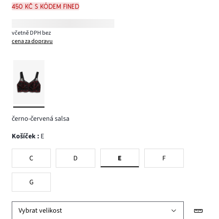
450 Kč s kódem FINED
včetně DPH bez
cena za dopravu
černo-červená salsa
Košíček
:
E
C
D
E
F
G
Vybrat velikost