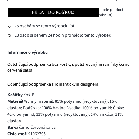
[node-product-
PŘIDAT DO KOŠÍKU
wishlist]
75 osobám se tento výrobek líbí
23 osob si během 24 hodin prohlédlo tento výrobek
Informace o výrobku
Odlehčující podprsenka bez kostic, s polstrovanými ramínky černo-
červená salsa
Odlehčující podprsenka s romantickým designem.
Košíčky
Koš. E
Materiál
Vrchný materiál: 85% polyamid (recyklovaný), 15%
elastan; Podšívka: 100% bavlna; Vsadka: 100% polyamid; Čipka:
42% polyamid, 33% polyamid (recyklovaný), 14% viskóza, 11%
elastan
Barva
černo-červená salsa
Číslo zboží
91062795