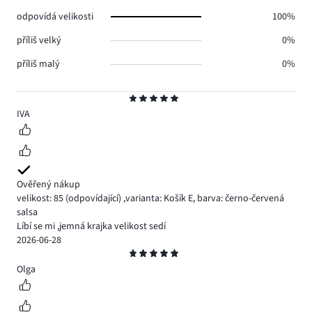
0.
odpovídá velikosti
100%
příliš velký
0%
příliš malý
0%
Hodnocení
5
IVA
Ověřený nákup
velikost: 85
(odpovídající)
,
varianta: Košík E,
barva: černo-červená
salsa
Líbí se mi ,jemná krajka velikost sedí
2026-06-28
Hodnocení
5
Olga