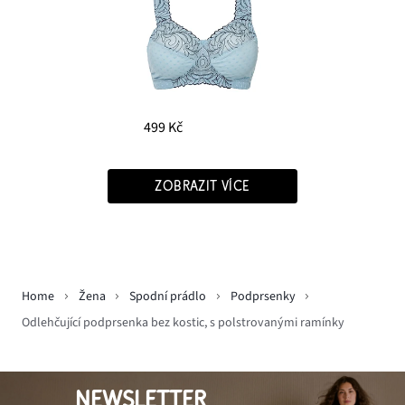
499 Kč
ZOBRAZIT VÍCE
Home
Žena
Spodní prádlo
Podprsenky
Odlehčující podprsenka bez kostic, s polstrovanými ramínky
NEWSLETTER