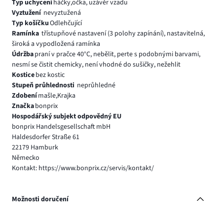
Typ uchycení
háčky,očka, uzávěr vzadu
Vyztužení
nevyztužená
Typ košíčku
Odlehčující
Ramínka
třístupňové nastavení (3 polohy zapínání), nastavitelná,
široká a vypodložená ramínka
Údržba
praní v pračce 40°C, nebělit, perte s podobnými barvami,
nesmí se čistit chemicky, není vhodné do sušičky, nežehlit
Kostice
bez kostic
Stupeň průhlednosti
neprůhledné
Zdobení
mašle,Krajka
Značka
bonprix
Hospodářský subjekt odpovědný EU
bonprix Handelsgesellschaft mbH
Haldesdorfer Straße 61
22179 Hamburk
Německo
Kontakt: https://www.bonprix.cz/servis/kontakt/
Možnosti doručení