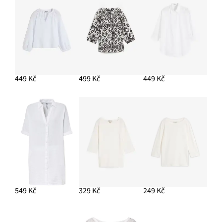
PŘIDAT DO KOŠÍKU
Oversize halenka z viskózové směsi
679 Kč
PŘIDAT DO KOŠÍKU
449 Kč
499 Kč
449 Kč
549 Kč
329 Kč
249 Kč