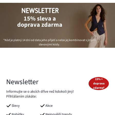
NEWSLETTER
15% sleva a
doprava zdarma
*Kód je platný 14 dní od data jeho přijetí a nelze jej kombinovat s jinými
slevovými kódy.
Newsletter
15% +
doprava
zdarma*
Informujte se o akcích dříve než kdokoli jiný!
Přihlášením získáte:
Slevy
Akce
Nabídky
Nejnovější trendy