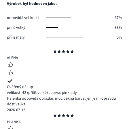
počet
Výrobek byl hodnocen jako:
0.
hlasů
1.
odpovídá velikosti
67%
příliš velký
33%
příliš malý
0%
Hodnocení
5
ALENA
Ověřený nákup
velikost: 42
(příliš velké)
,
barva: pinklady
Halenka odpovídá obrázku, moc pěkná barva, jen je mi opravdu
dost veliká.
2026-07-15
Hodnocení
5
BLANKA