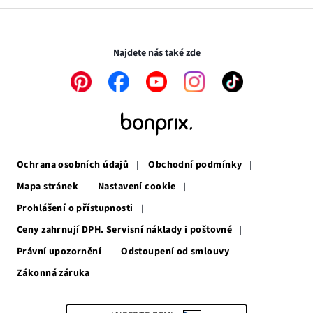
v
otevře
novém
v
Transakce a platby jsou zabezpečeny pomocí připojení SSL.
okně
novém
okně
Najdete nás také zde
Odkaz
Odkaz
Odkaz
Odkaz
Odkaz
se
se
se
se
se
otevře
otevře
otevře
otevře
otevře
v
v
v
v
v
novém
novém
novém
novém
novém
okně
okně
okně
okně
okně
Ochrana osobních údajů
Obchodní podmínky
Mapa stránek
Nastavení cookie
Prohlášení o přístupnosti
Ceny zahrnují DPH. Servisní náklady i poštovné
Právní upozornění
Odstoupení od smlouvy
Zákonná záruka
Odkaz
se
otevře
v