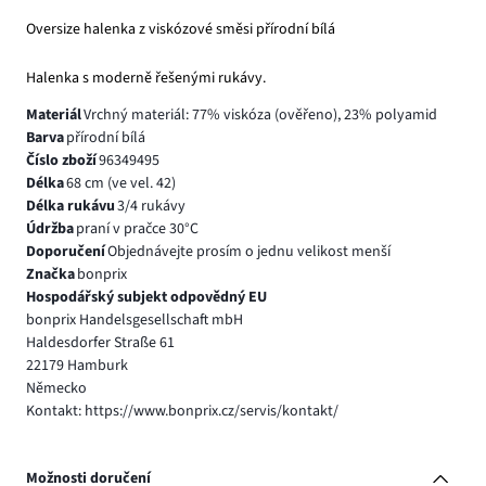
Oversize halenka z viskózové směsi přírodní bílá
Halenka s moderně řešenými rukávy.
Materiál
Vrchný materiál: 77% viskóza (ověřeno), 23% polyamid
Barva
přírodní bílá
Číslo zboží
96349495
Délka
68 cm (ve vel. 42)
Délka rukávu
3/4 rukávy
Údržba
praní v pračce 30°C
Doporučení
Objednávejte prosím o jednu velikost menší
Značka
bonprix
Hospodářský subjekt odpovědný EU
bonprix Handelsgesellschaft mbH
Haldesdorfer Straße 61
22179 Hamburk
Německo
Kontakt: https://www.bonprix.cz/servis/kontakt/
Možnosti doručení