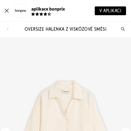
aplikace bonprix
V APLIKACI
OVERSIZE HALENKA Z VISKÓZOVÉ SMĚSI
Hl
vý