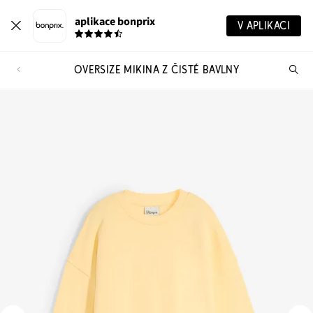
aplikace bonprix
V APLIKACI
OVERSIZE MIKINA Z ČISTÉ BAVLNY
Hl
vý