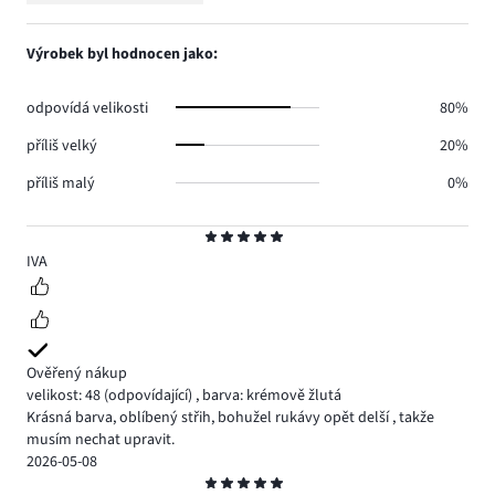
1.
hlasů
počet
1,
0.
hlasů
počet
Výrobek byl hodnocen jako:
0.
hlasů
0.
odpovídá velikosti
80%
příliš velký
20%
příliš malý
0%
Hodnocení
5
IVA
Ověřený nákup
velikost: 48
(odpovídající)
,
barva: krémově žlutá
Krásná barva, oblíbený střih, bohužel rukávy opět delší , takže
musím nechat upravit.
2026-05-08
Hodnocení