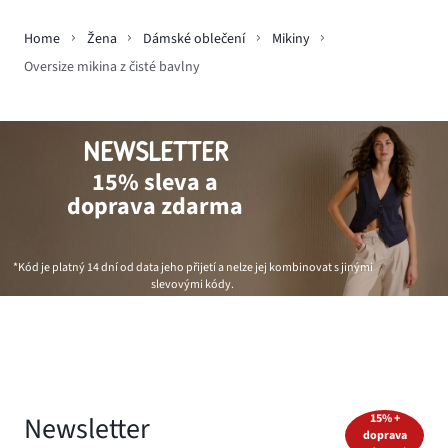
Home
Žena
Dámské oblečení
Mikiny
Oversize mikina z čisté bavlny
NEWSLETTER
15% sleva a
doprava zdarma
*Kód je platný 14 dní od data jeho přijetí a nelze jej kombinovat s jinými
slevovými kódy.
Newsletter
15% +
doprava