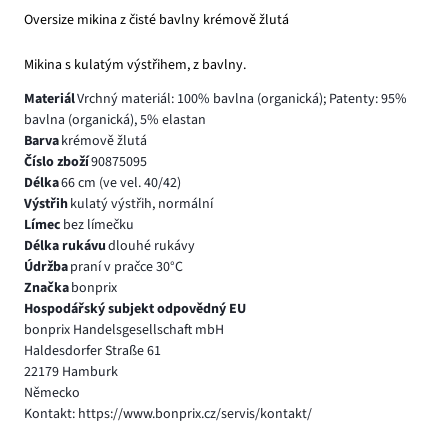
Oversize mikina z čisté bavlny krémově žlutá
Mikina s kulatým výstřihem, z bavlny.
Materiál
Vrchný materiál: 100% bavlna (organická); Patenty: 95%
bavlna (organická), 5% elastan
Barva
krémově žlutá
Číslo zboží
90875095
Délka
66 cm (ve vel. 40/42)
Výstřih
kulatý výstřih, normální
Límec
bez límečku
Délka rukávu
dlouhé rukávy
Údržba
praní v pračce 30°C
Značka
bonprix
Hospodářský subjekt odpovědný EU
bonprix Handelsgesellschaft mbH
Haldesdorfer Straße 61
22179 Hamburk
Německo
Kontakt: https://www.bonprix.cz/servis/kontakt/