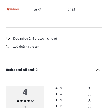
99 Kč
129 Kč
Dodání do 2–4 pracovních dnů
100 dnů na vrácení
Hodnocení zákazníků
4
5
(2)
Hodnocení
4
(0)
5,
Hodnocení
počet
3
(1)
Průměrné
4,
Hodnocení
hlasů
hodnocení
počet
2
(0)
3,
3