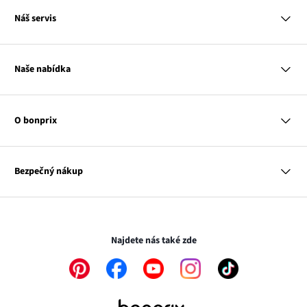
MasterCard
Náš servis
VISA
Google pay
Otázky a odpovědi
Apple pay
Doručení a platby
Naše nabídka
PayU
Vrácení a reklamace
Platba na dobírku
Tabulky velikostí
Žena
Balikovna
Klub bonprix
Muž
Zasilkovna
Katalog
O bonprix
Dítě
Kontakt
Dům
Hodnocení výrobků
Odkaz
O nás
Mapa tagů
se
Odkaz
Naše zodpovědnost
Bezpečný nákup
otevře
se
Média
v
otevře
novém
v
Transakce a platby jsou zabezpečeny pomocí připojení SSL.
okně
novém
okně
Najdete nás také zde
Odkaz
Odkaz
Odkaz
Odkaz
Odkaz
se
se
se
se
se
otevře
otevře
otevře
otevře
otevře