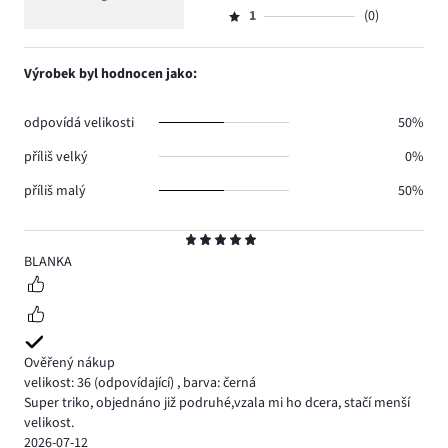
Hodnocení
2.
4
hlasů
počet
1
(0)
2,
Hodnocení
0.
hlasů
počet
1,
1.
hlasů
počet
Výrobek byl hodnocen jako:
0.
hlasů
0.
odpovídá velikosti
50%
příliš velký
0%
příliš malý
50%
Hodnocení
5
BLANKA
Ověřený nákup
velikost: 36
(odpovídající)
,
barva: černá
Super triko, objednáno již podruhé,vzala mi ho dcera, stačí menší
velikost.
2026-07-12