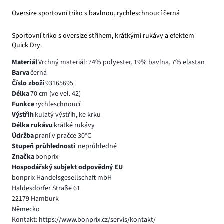
Oversize sportovní triko s bavlnou, rychleschnoucí černá
Sportovní triko s oversize střihem, krátkými rukávy a efektem
Quick Dry.
Materiál
Vrchný materiál: 74% polyester, 19% bavlna, 7% elastan
Barva
černá
Číslo zboží
93165695
Délka
70 cm (ve vel. 42)
Funkce
rychleschnoucí
Výstřih
kulatý výstřih, ke krku
Délka rukávu
krátké rukávy
Údržba
praní v pračce 30°C
Stupeň průhlednosti
neprůhledné
Značka
bonprix
Hospodářský subjekt odpovědný EU
bonprix Handelsgesellschaft mbH
Haldesdorfer Straße 61
22179 Hamburk
Německo
Kontakt: https://www.bonprix.cz/servis/kontakt/