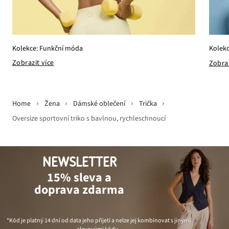
Kolekce: Funkční móda
Kolekc
Zobrazit více
Zobraz
Home
Žena
Dámské oblečení
Trička
Oversize sportovní triko s bavlnou, rychleschnoucí
NEWSLETTER
15% sleva a
doprava zdarma
*Kód je platný 14 dní od data jeho přijetí a nelze jej kombinovat s jinými