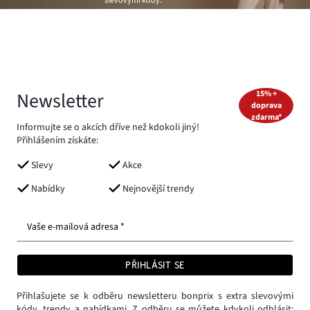
slevovými kódy.
Newsletter
15% +
doprava
zdarma*
Informujte se o akcích dříve než kdokoli jiný!
Přihlášením získáte:
Slevy
Akce
Nabídky
Nejnovější trendy
Vaše e-mailová adresa *
PŘIHLÁSIT SE
Přihlašujete se k odběru newsletteru bonprix s extra slevovými
kódy, trendy a nabídkami. Z odběru se můžete kdykoli odhlásit: