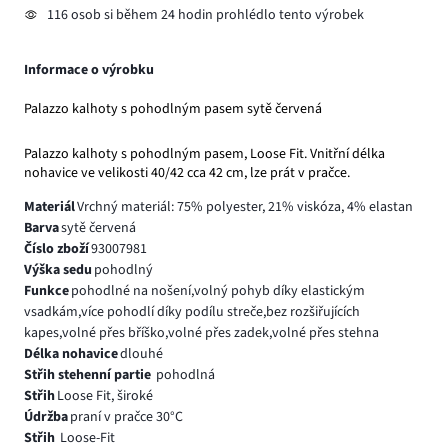
116 osob si během 24 hodin prohlédlo tento výrobek
Informace o výrobku
Palazzo kalhoty s pohodlným pasem sytě červená
Palazzo kalhoty s pohodlným pasem, Loose Fit. Vnitřní délka
nohavice ve velikosti 40/42 cca 42 cm, lze prát v pračce.
Materiál
Vrchný materiál: 75% polyester, 21% viskóza, 4% elastan
Barva
sytě červená
Číslo zboží
93007981
Výška sedu
pohodlný
Funkce
pohodlné na nošení,volný pohyb díky elastickým
vsadkám,více pohodlí díky podílu streče,bez rozšiřujících
kapes,volné přes bříško,volné přes zadek,volné přes stehna
Délka nohavice
dlouhé
Střih stehenní partie
pohodlná
Střih
Loose Fit, široké
Údržba
praní v pračce 30°C
Střih
Loose-Fit