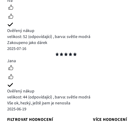
Iva
Ověřený nákup
velikost: 52
(odpovídající)
,
barva: světle modrá
Zakoupeno jako dárek
2025-07-16
Hodnocení
5
Jana
Ověřený nákup
velikost: 44
(odpovídající)
,
barva: světle modrá
Vše ok, hezký, ještě jsem je nenosila
2025-06-19
FILTROVAT HODNOCENÍ
VÍCE HODNOCENÍ