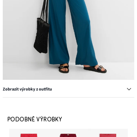
Zobrazit výrobky z outfitu
Pantofle s přezkou
649 Kč
PODOBNÉ VÝROBKY
PŘIDAT DO KOŠÍKU