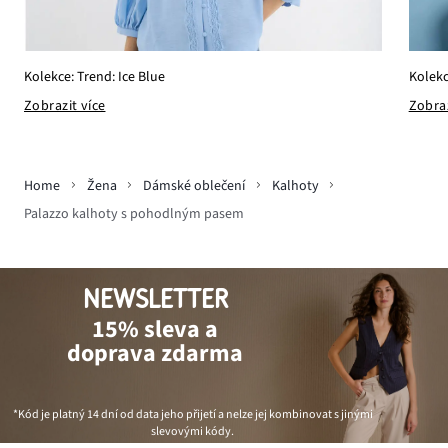
Kolekce: Trend: Ice Blue
Kolekc
Zobrazit více
Zobraz
Home
Žena
Dámské oblečení
Kalhoty
Palazzo kalhoty s pohodlným pasem
NEWSLETTER
15% sleva a
doprava zdarma
*Kód je platný 14 dní od data jeho přijetí a nelze jej kombinovat s jinými
slevovými kódy.