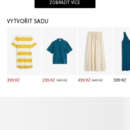
ZOBRAZIT VÍCE
VYTVOŘIT SADU
399 Kč
299 Kč
499 Kč
599 Kč
549 Kč
849 Kč