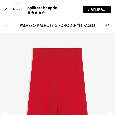
aplikace bonprix
V APLIKACI
PALAZZO KALHOTY S POHODLNÝM PASEM
Hl
vý