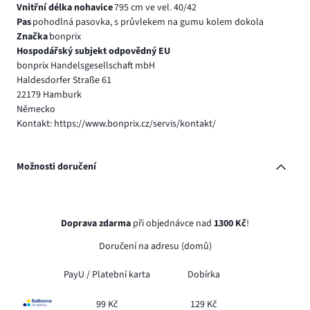
Vnitřní délka nohavice
795 cm ve vel. 40/42
Pas
pohodlná pasovka, s průvlekem na gumu kolem dokola
Značka
bonprix
Hospodářský subjekt odpovědný EU
bonprix Handelsgesellschaft mbH
Haldesdorfer Straße 61
22179 Hamburk
Německo
Kontakt: https://www.bonprix.cz/servis/kontakt/
Možnosti doručení
Doprava zdarma
při objednávce nad
1300 Kč
!
Doručení na adresu (domů)
PayU /
Platební karta
Dobírka
99 Kč
129 Kč