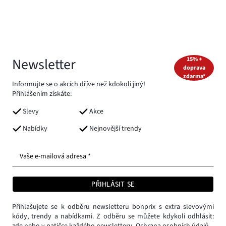
Newsletter
15% +
doprava
zdarma*
Informujte se o akcích dříve než kdokoli jiný!
Přihlášením získáte:
Slevy
Akce
Nabídky
Nejnovější trendy
Vaše e-mailová adresa *
PŘIHLÁSIT SE
Přihlašujete se k odběru newsletteru bonprix s extra slevovými
kódy, trendy a nabídkami. Z odběru se můžete kdykoli odhlásit:
zde
nebo v patičce každého newsletteru.
Ochrana osobních údajů.