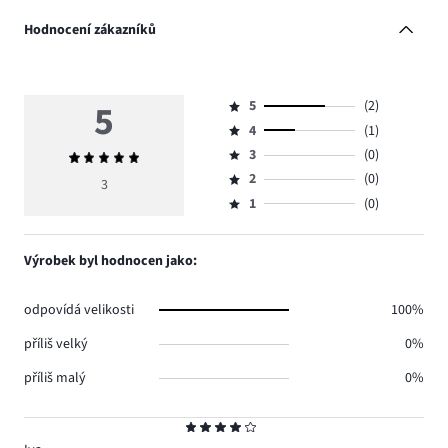
Hodnocení zákazníků
5
5
(2)
Hodnocení
4
(1)
5,
Hodnocení
počet
3
(0)
Průměrné
4,
Hodnocení
hlasů
hodnocení
počet
2
(0)
3,
3
Hodnocení
2.
5
hlasů
počet
1
(0)
2,
Hodnocení
1.
hlasů
počet
1,
0.
hlasů
počet
Výrobek byl hodnocen jako:
0.
hlasů
0.
odpovídá velikosti
100%
příliš velký
0%
příliš malý
0%
Hodnocení
4