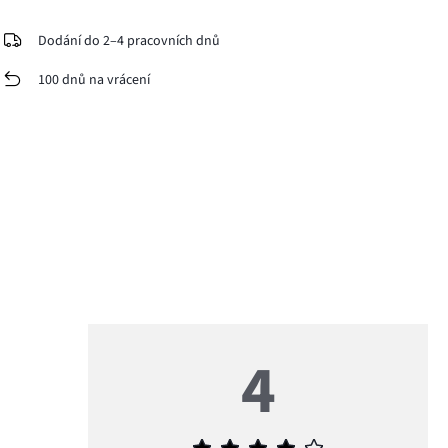
Dodání do 2–4 pracovních dnů
100 dnů na vrácení
4
Průměrné