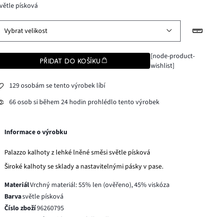
větle písková
Vybrat velikost
[node-product-
PŘIDAT DO KOŠÍKU
wishlist]
129 osobám se tento výrobek líbí
66 osob si během 24 hodin prohlédlo tento výrobek
Informace o výrobku
Palazzo kalhoty z lehké lněné směsi světle písková
Široké kalhoty se sklady a nastavitelnými pásky v pase.
Materiál
Vrchný materiál: 55% len (ověřeno), 45% viskóza
Barva
světle písková
Číslo zboží
96260795