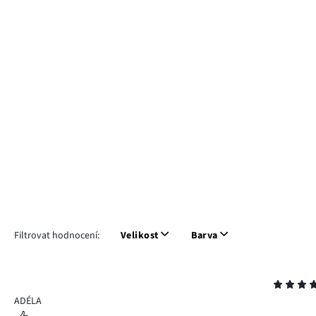
Filtrovat hodnocení:
Velikost
Barva
Hodnocení
5
ADÉLA