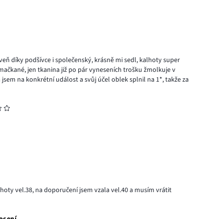
veň díky podšívce i společenský, krásně mi sedl, kalhoty super
zmačkané, jen tkanina již po pár vyneseních trošku žmolkuje v
sem na konkrétní událost a svůj účel oblek splnil na 1*, takže za
hoty vel.38, na doporučení jsem vzala vel.40 a musím vrátit
ocení