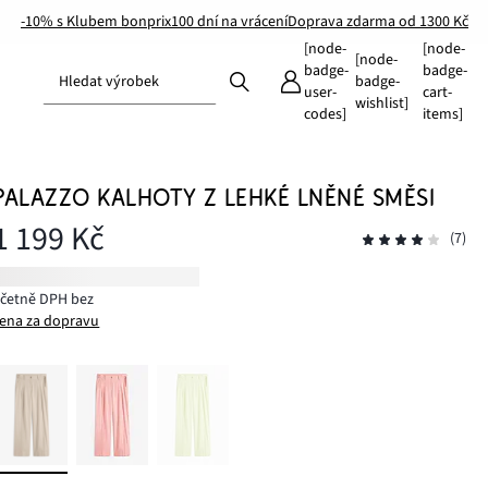
-10% s Klubem bonprix
100 dní na vrácení
Doprava zdarma od 1300 Kč
[node-
[node-
[node-
badge-
badge-
Hledat výrobek
badge-
user-
cart-
wishlist]
codes]
items]
PALAZZO KALHOTY Z LEHKÉ LNĚNÉ SMĚSI
1 199 Kč
(7)
včetně DPH bez
ena za dopravu