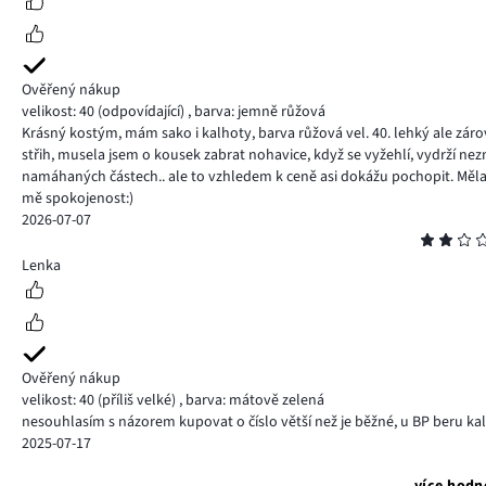
Ověřený nákup
velikost: 40
(odpovídající)
,
barva: jemně růžová
Krásný kostým, mám sako i kalhoty, barva růžová vel. 40. lehký ale záro
střih, musela jsem o kousek zabrat nohavice, když se vyžehlí, vydrží ne
namáhaných částech.. ale to vzhledem k ceně asi dokážu pochopit. Měla j
mě spokojenost:)
2026-07-07
Hodnocení
2
Lenka
Ověřený nákup
velikost: 40
(příliš velké)
,
barva: mátově zelená
nesouhlasím s názorem kupovat o číslo větší než je běžné, u BP beru kal
2025-07-17
více hodn