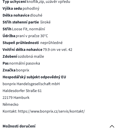
Typ uchycení
knoflík,zip, uzávěr vpředu
Výška sedu
pohodlný
Délka nohavice
dlouhé
Střih stehenní partie
široké
Střih
Loose Fit, normální
Údržba
praní v pračce 30°C
Stupeň průhlednosti
neprůhledné
Vnitřní délka nohavice
79.9 cm ve vel. 42
Zdobení
ozdobná mašle
Pas
normální pasovka
Značka
bonprix
Hospodářský subjekt odpovědný EU
bonprix Handelsgesellschaft mbH
Haldesdorfer Straße 61
22179 Hamburk
Německo
Kontakt: https://www.bonprix.cz/servis/kontakt/
Možnosti doručení