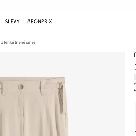
SLEVY
#BONPRIX
 z lehké lněné směsi
c