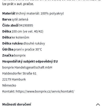
lze prát v aut. pračce.
Materiál
Vrchný materiál: 100% polyakryl
Barva
sytě zelená
Číslo zboží
94190895
Délka
100 cm (ve vel. 40/42)
Délka
ke kolenům
Délka rukávu
dlouhé rukávy
Údržba
praní v pračce 30°C
Značka
bonprix
Hospodářský subjekt odpovědný EU
bonprix Handelsgesellschaft mbH
Haldesdorfer Straße 61
22179 Hamburk
Německo
Kontakt: https://www.bonprix.cz/servis/kontakt/
Možnosti doručení