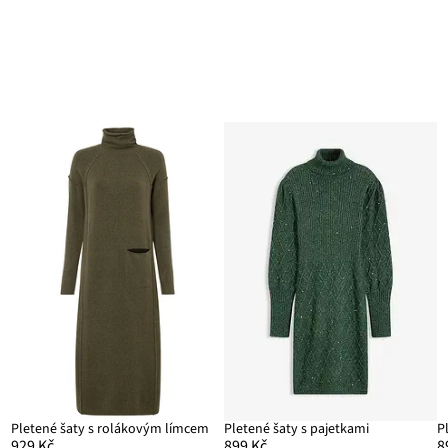
Pletené šaty s rolákovým límcem
Pletené šaty s pajetkami
929 Kč
899 Kč
8