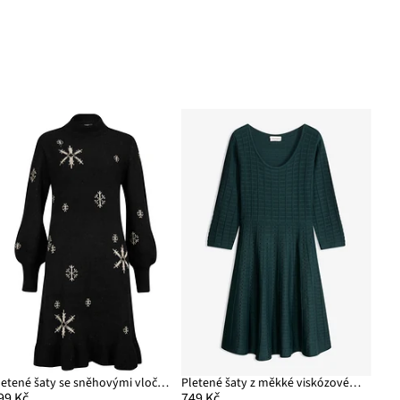
Pletené šaty se sněhovými vločkami
Pletené šaty z měkké viskózové směsi
99 Kč
749 Kč