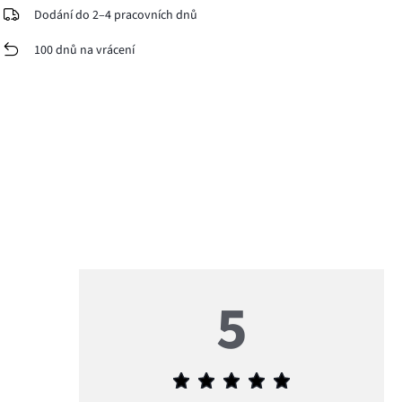
Dodání do 2–4 pracovních dnů
100 dnů na vrácení
5
Průměrné
hodnocení