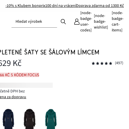
-10% s Klubem bonprix
100 dní na vrácení
Doprava zdarma od 1300 Kč
[node-
[node-
[node-
badge-
badge-
Hledat výrobek
badge-
user-
cart-
wishlist]
codes]
items]
PLETENÉ ŠATY SE ŠÁLOVÝM LÍMCEM
629 Kč
(497)
566 Kč s kódem FOCUS
včetně DPH bez
ena za dopravu