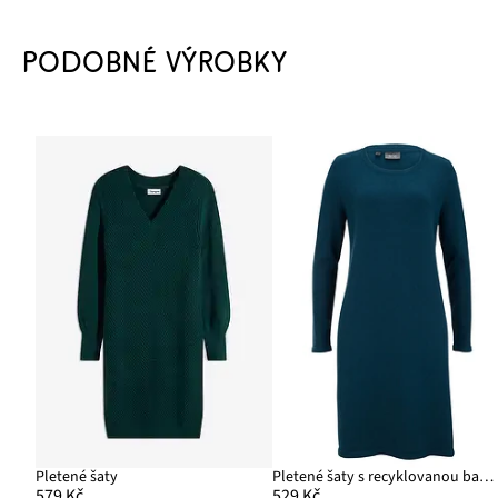
PODOBNÉ VÝROBKY
Pletené šaty
Pletené šaty s recyklovanou bavlnou
579 Kč
529 Kč