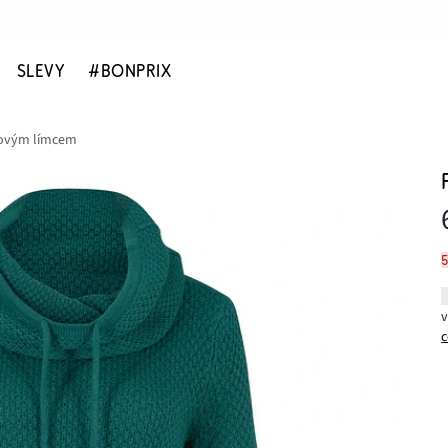
SLEVY
#BONPRIX
álovým límcem
c