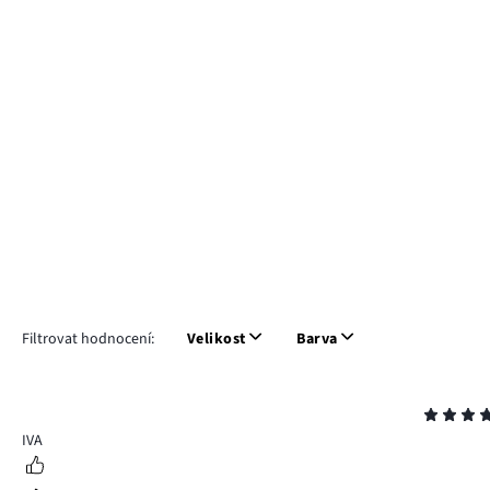
Filtrovat hodnocení:
Velikost
Barva
Hodnocení
5
IVA