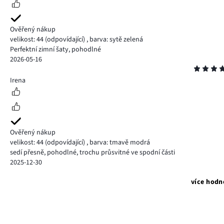
Ověřený nákup
velikost: 44
(odpovídající)
,
barva: sytě zelená
Perfektní zimní šaty, pohodlné
2026-05-16
Hodnocení
5
Irena
Ověřený nákup
velikost: 44
(odpovídající)
,
barva: tmavě modrá
sedí přesně, pohodlné, trochu průsvitné ve spodní části
2025-12-30
více hodn