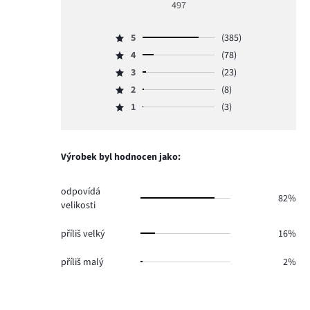
497
5
5
(385)
Hodnocení
4
(78)
5,
Hodnocení
počet
3
(23)
4,
Hodnocení
hlasů
počet
2
(8)
3,
Hodnocení
385.
hlasů
počet
1
(3)
2,
Hodnocení
78.
hlasů
počet
1,
23.
hlasů
počet
8.
hlasů
Výrobek byl hodnocen jako:
3.
odpovídá
82%
velikosti
příliš velký
16%
příliš malý
2%