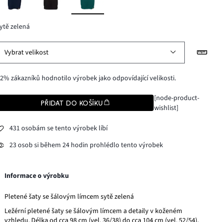
ytě zelená
Vybrat velikost
2% zákazníků hodnotilo výrobek jako odpovídající velikosti.
[node-product-
PŘIDAT DO KOŠÍKU
wishlist]
431 osobám se tento výrobek líbí
23 osob si během 24 hodin prohlédlo tento výrobek
Informace o výrobku
Pletené šaty se šálovým límcem sytě zelená
Ležérní pletené šaty se šálovým límcem a detaily v koženém
vzhledu. Délka od cca 98 cm (vel. 36/38) do cca 104 cm (vel. 52/54),