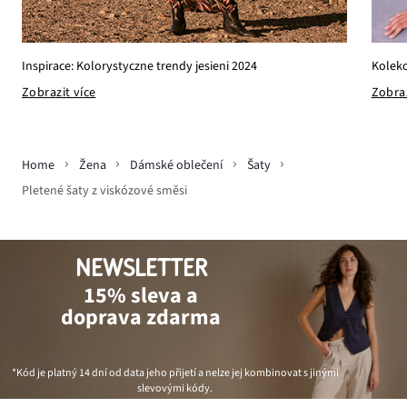
Kolekc
Inspirace: Kolorystyczne trendy jesieni 2024
Zobraz
Zobrazit více
Home
Žena
Dámské oblečení
Šaty
Pletené šaty z viskózové směsi
NEWSLETTER
15% sleva a
doprava zdarma
*Kód je platný 14 dní od data jeho přijetí a nelze jej kombinovat s jinými
slevovými kódy.