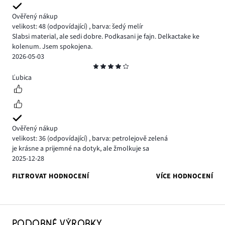
Ověřený nákup
velikost: 48
(odpovídající)
,
barva: šedý melír
Slabsi material, ale sedi dobre. Podkasani je fajn. Delkactake ke
kolenum. Jsem spokojena.
2026-05-03
Hodnocení
4
Ľubica
Ověřený nákup
velikost: 36
(odpovídající)
,
barva: petrolejově zelená
je krásne a prijemné na dotyk, ale žmolkuje sa
2025-12-28
FILTROVAT HODNOCENÍ
VÍCE HODNOCENÍ
PODOBNÉ VÝROBKY