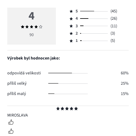
4
5
(45)
Hodnocení
4
(26)
5,
Hodnocení
počet
3
(11)
Průměrné
4,
Hodnocení
hlasů
hodnocení
počet
2
(3)
3,
90
Hodnocení
45.
4
hlasů
počet
1
(5)
2,
Hodnocení
26.
hlasů
počet
1,
11.
hlasů
počet
Výrobek byl hodnocen jako:
3.
hlasů
5.
odpovídá velikosti
60%
příliš velký
25%
příliš malý
15%
Hodnocení
5
MIROSLAVA