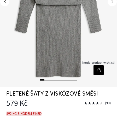
[node-product-wishlist]
PLETENÉ ŠATY Z VISKÓZOVÉ SMĚSI
579 Kč
(90)
492 Kč s kódem FINED