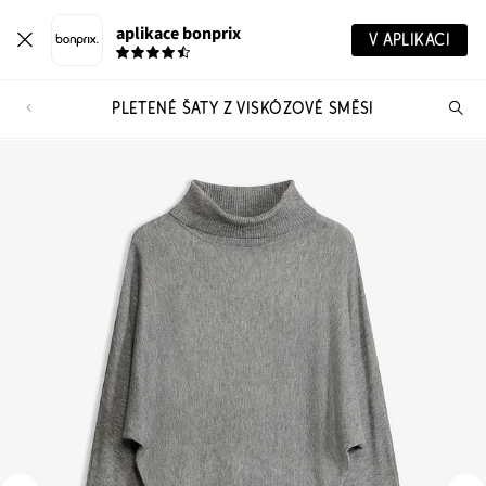
aplikace bonprix
V APLIKACI
PLETENÉ ŠATY Z VISKÓZOVÉ SMĚSI
Hl
vý