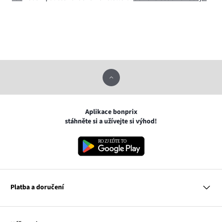
Aplikace bonprix
stáhněte si a užívejte si výhod!
Platba a doručení
MasterCard