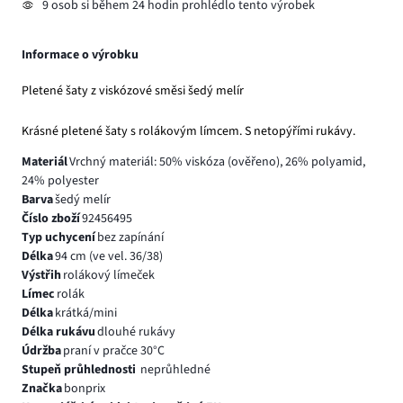
9 osob si během 24 hodin prohlédlo tento výrobek
Informace o výrobku
Pletené šaty z viskózové směsi šedý melír
Krásné pletené šaty s rolákovým límcem. S netopýřími rukávy.
Materiál
Vrchný materiál: 50% viskóza (ověřeno), 26% polyamid,
24% polyester
Barva
šedý melír
Číslo zboží
92456495
Typ uchycení
bez zapínání
Délka
94 cm (ve vel. 36/38)
Výstřih
rolákový límeček
Límec
rolák
Délka
krátká/mini
Délka rukávu
dlouhé rukávy
Údržba
praní v pračce 30°C
Stupeň průhlednosti
neprůhledné
Značka
bonprix