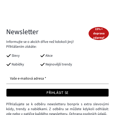
Newsletter
15% +
doprava
zdarma*
Informujte se o akcích dříve než kdokoli jiný!
Přihlášením získáte:
Slevy
Akce
Nabídky
Nejnovější trendy
Vaše e-mailová adresa *
PŘIHLÁSIT SE
Přihlašujete se k odběru newsletteru bonprix s extra slevovými
kódy, trendy a nabídkami. Z odběru se můžete kdykoli odhlásit:
zde
nebo v patičce každého newsletteru.
Ochrana osobních údajů.