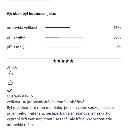
3.
hlasů
počet
1,
2.
hlasů
počet
Výrobek byl hodnocen jako:
3.
hlasů
0.
odpovídá velikosti
65%
příliš velký
35%
příliš malý
0%
Hodnocení
5
JITKA
Ověřený nákup
velikost: 36
(odpovídající)
,
barva: šedobéžová
Byl objednán pro mou maminku, je s ním velmi spokojená. Je z
příjemného materiálu, neštípe. Barva smetanová je hezká. Po
vyprání drží tvar, neplstnatí. Je tenčí, ale hřeje. Vyobrazení zde
odpovídá reálu.