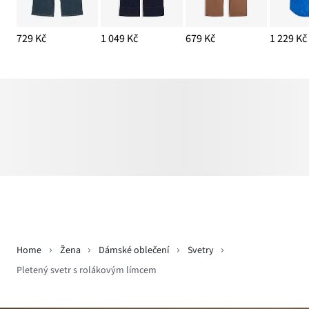
729 Kč
1 049 Kč
679 Kč
1 229 Kč
Home
Žena
Dámské oblečení
Svetry
Pletený svetr s rolákovým límcem