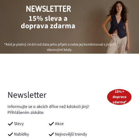
NEWSLETTER
15% sleva a
doprava zdarma
*Kód je platný 14 dní od data jeho přijetí a nelze jej kombinovat s jinými
slevovými kódy.
Newsletter
15% +
doprava
zdarma*
Informujte se o akcích dříve než kdokoli jiný!
Přihlášením získáte:
Slevy
Akce
Nabídky
Nejnovější trendy