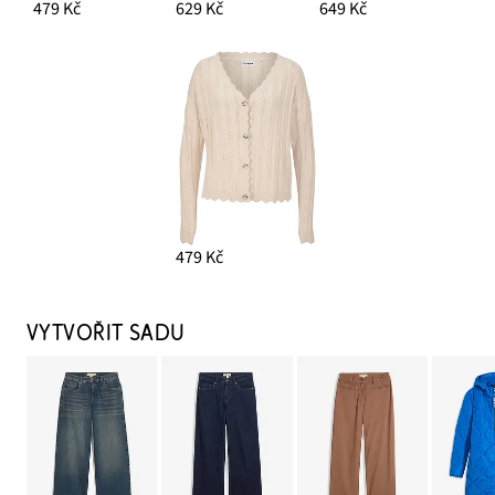
479 Kč
629 Kč
649 Kč
479 Kč
VYTVOŘIT SADU