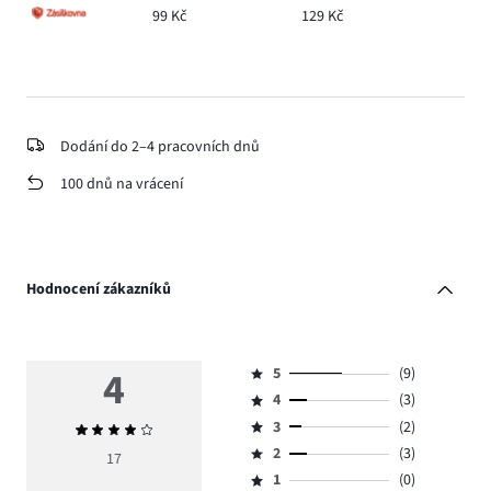
99 Kč
129 Kč
Dodání do 2–4 pracovních dnů
100 dnů na vrácení
Hodnocení zákazníků
4
5
(9)
Hodnocení
4
(3)
5,
Hodnocení
počet
3
(2)
Průměrné
4,
Hodnocení
hlasů
hodnocení
počet
2
(3)
3,
17
Hodnocení
9.
4
hlasů
počet
1
(0)
2,
Hodnocení