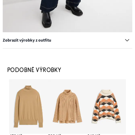
Zobrazit výrobky z outfitu
Kruhové náušnice
249 Kč
PODOBNÉ VÝROBKY
PŘIDAT DO KOŠÍKU
Kšiltovka
169 Kč
PŘIDAT DO KOŠÍKU
Džíny Wide Leg, High Waist, s pohodlnou pasovkou
749 Kč