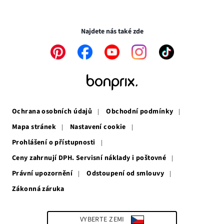
novém
v
Transakce a platby jsou zabezpečeny pomocí připojení SSL.
okně
novém
okně
Najdete nás také zde
Odkaz
Odkaz
Odkaz
Odkaz
Odkaz
se
se
se
se
se
otevře
otevře
otevře
otevře
otevře
v
v
v
v
v
novém
novém
novém
novém
novém
okně
okně
okně
okně
okně
Ochrana osobních údajů
Obchodní podmínky
Mapa stránek
Nastavení cookie
Prohlášení o přístupnosti
Ceny zahrnují DPH. Servisní náklady i poštovné
Právní upozornění
Odstoupení od smlouvy
Zákonná záruka
Odkaz
se
otevře
v
VYBERTE ZEMI
novém