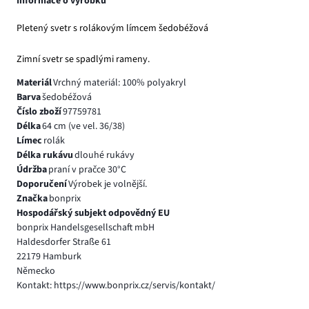
Informace o výrobku
Pletený svetr s rolákovým límcem šedobéžová
Zimní svetr se spadlými rameny.
Materiál
Vrchný materiál: 100% polyakryl
Barva
šedobéžová
Číslo zboží
97759781
Délka
64 cm (ve vel. 36/38)
Límec
rolák
Délka rukávu
dlouhé rukávy
Údržba
praní v pračce 30°C
Doporučení
Výrobek je volnější.
Značka
bonprix
Hospodářský subjekt odpovědný EU
bonprix Handelsgesellschaft mbH
Haldesdorfer Straße 61
22179 Hamburk
Německo
Kontakt: https://www.bonprix.cz/servis/kontakt/