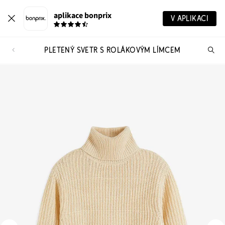
aplikace bonprix
V APLIKACI
PLETENÝ SVETR S ROLÁKOVÝM LÍMCEM
Hl
vý