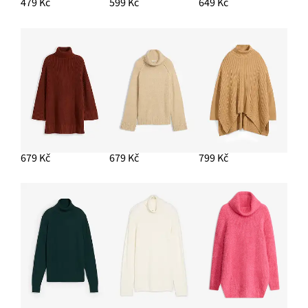
479 Kč
599 Kč
649 Kč
PŘIDAT DO KOŠÍKU
Voděodolná těhotenská bunda 6 v 1, se vsadkou na
nošení a vyjímatelnou flísovou bundou
2 079 Kč
PŘIDAT DO KOŠÍKU
679 Kč
679 Kč
799 Kč