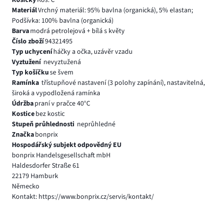
Košíčky
Koš. C
Materiál
Vrchný materiál: 95% bavlna (organická), 5% elastan;
Podšívka: 100% bavlna (organická)
Barva
modrá petrolejová + bílá s květy
Číslo zboží
94321495
Typ uchycení
háčky a očka, uzávěr vzadu
Vyztužení
nevyztužená
Typ košíčku
se švem
Ramínka
třístupňové nastavení (3 polohy zapínání), nastavitelná,
široká a vypodložená ramínka
Údržba
praní v pračce 40°C
Kostice
bez kostic
Stupeň průhlednosti
neprůhledné
Značka
bonprix
Hospodářský subjekt odpovědný EU
bonprix Handelsgesellschaft mbH
Haldesdorfer Straße 61
22179 Hamburk
Německo
Kontakt: https://www.bonprix.cz/servis/kontakt/