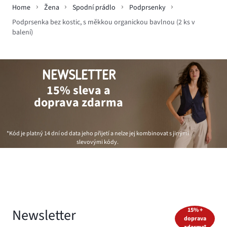
Home
Žena
Spodní prádlo
Podprsenky
Podprsenka bez kostic, s měkkou organickou bavlnou (2 ks v
balení)
NEWSLETTER
15% sleva a
doprava zdarma
*Kód je platný 14 dní od data jeho přijetí a nelze jej kombinovat s jinými
slevovými kódy.
Newsletter
15% +
doprava