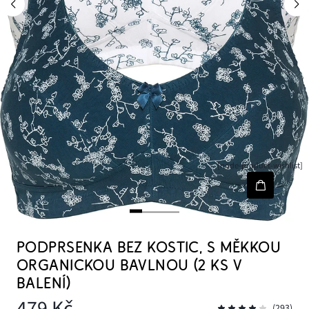
[node-product-wishlist]
PODPRSENKA BEZ KOSTIC, S MĚKKOU
ORGANICKOU BAVLNOU (2 KS V
BALENÍ)
479 Kč
(293)