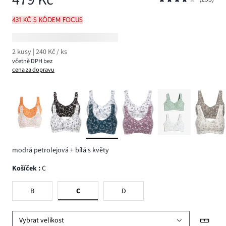
431 Kč s kódem FOCUS
2 kusy | 240 Kč / ks
včetně DPH bez
cena za dopravu
modrá petrolejová + bílá s květy
Košíček
:
C
B
C
D
Vybrat velikost