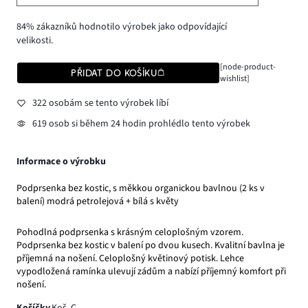
84% zákazníků hodnotilo výrobek jako odpovídající
velikosti.
[node-product-
PŘIDAT DO KOŠÍKU
wishlist]
322 osobám se tento výrobek líbí
619 osob si během 24 hodin prohlédlo tento výrobek
Informace o výrobku
Podprsenka bez kostic, s měkkou organickou bavlnou (2 ks v
balení) modrá petrolejová + bílá s květy
Pohodlná podprsenka s krásným celoplošným vzorem.
Podprsenka bez kostic v balení po dvou kusech. Kvalitní bavlna je
příjemná na nošení. Celoplošný květinový potisk. Lehce
vypodložená ramínka ulevují zádům a nabízí příjemný komfort při
nošení.