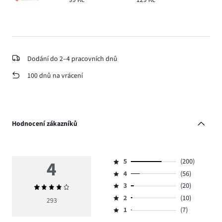
99 Kč
129 Kč
Dodání do 2–4 pracovních dnů
100 dnů na vrácení
Hodnocení zákazníků
4
5
(200)
Hodnocení
4
(56)
5,
Hodnocení
počet
3
(20)
Průměrné
4,
Hodnocení
hlasů
hodnocení
počet
2
(10)
3,
293
Hodnocení
200.
4
hlasů
počet
1
(7)
2,
Hodnocení
56.
hlasů