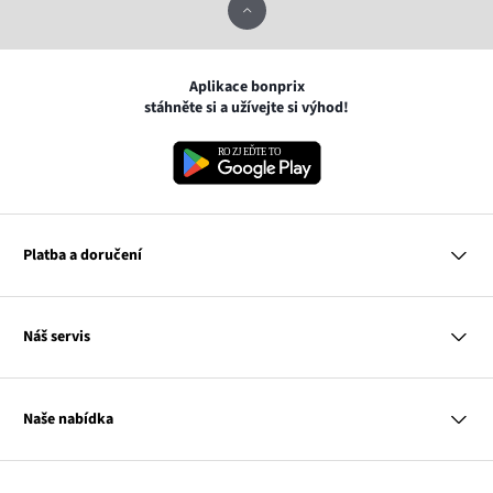
Aplikace bonprix
stáhněte si a užívejte si výhod!
Platba a doručení
MasterCard
Náš servis
VISA
Google pay
Otázky a odpovědi
Apple pay
Doručení a platby
Naše nabídka
PayU
Vrácení a reklamace
Platba na dobírku
Tabulky velikostí
Žena
Balikovna
Klub bonprix
Muž