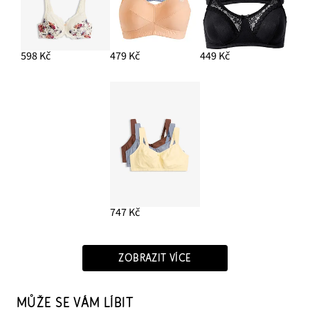
598 Kč
479 Kč
449 Kč
747 Kč
ZOBRAZIT VÍCE
MŮŽE SE VÁM LÍBIT