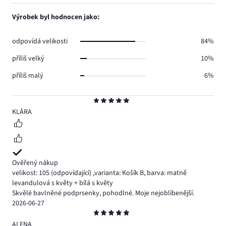
počet
1,
20.
hlasů
počet
Výrobek byl hodnocen jako:
10.
hlasů
7.
odpovídá velikosti
84%
příliš velký
10%
příliš malý
6%
Hodnocení
5
KLÁRA
Ověřený nákup
velikost: 105
(odpovídající)
,
varianta: Košík B,
barva: matně
levandulová s květy + bílá s květy
Skvělé bavlněné podprsenky, pohodlné. Moje nejoblíbenější.
2026-06-27
Hodnocení
5
ALENA