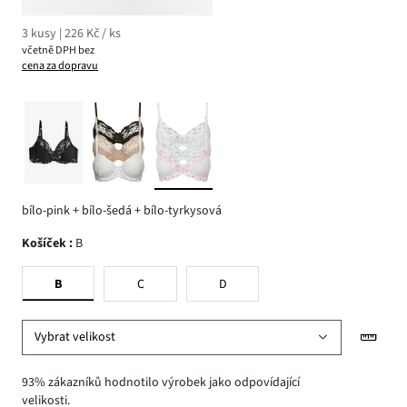
3 kusy | 226 Kč / ks
včetně DPH bez
cena za dopravu
bílo-pink + bílo-šedá + bílo-tyrkysová
Košíček
:
B
B
C
D
Vybrat velikost
93% zákazníků hodnotilo výrobek jako odpovídající
velikosti.