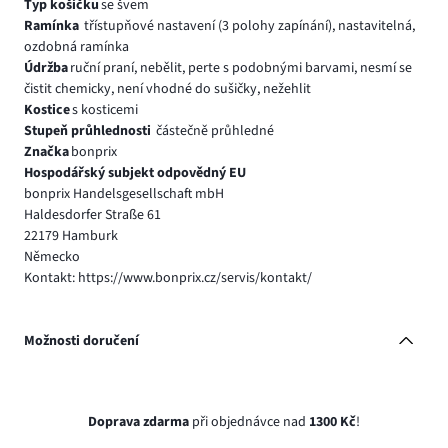
Typ košíčku
se švem
Ramínka
třístupňové nastavení (3 polohy zapínání), nastavitelná,
ozdobná ramínka
Údržba
ruční praní, nebělit, perte s podobnými barvami, nesmí se
čistit chemicky, není vhodné do sušičky, nežehlit
Kostice
s kosticemi
Stupeň průhlednosti
částečně průhledné
Značka
bonprix
Hospodářský subjekt odpovědný EU
bonprix Handelsgesellschaft mbH
Haldesdorfer Straße 61
22179 Hamburk
Německo
Kontakt: https://www.bonprix.cz/servis/kontakt/
Možnosti doručení
Doprava zdarma
při objednávce nad
1300 Kč
!