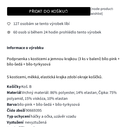
[node-product-
PŘIDAT DO KOŠÍKU
wishlist]
127 osobám se tento výrobek líbí
60 osob si během 24 hodin prohlédlo tento výrobek
Informace o výrobku
Podprsenka s kosticemi a jemnou krajkou (3 ks v balení) bílo-pink +
bílo-šedá + bílo-tyrkysová
S kosticemi, měkká, elastická krajka zdobí okraje košíčků.
Košíčky
Koš. B
Materiál
Vrchný materiál: 86% polyester, 14% elastan; Čipka: 75%
polyamid, 15% viskóza, 10% elastan
Barva
bílo-pink + bílo-šedá + bílo-tyrkysová
Číslo zboží
90669395
Typ uchycení
háčky a očka, uzávěr vzadu
Vyztužení
nevyztužená