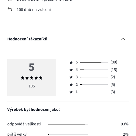
100 dnů na vrácení
Hodnocení zákazníků
5
5
(80)
Hodnocení
4
(15)
5,
Hodnocení
počet
3
(2)
Průměrné
4,
Hodnocení
hlasů
hodnocení
počet
2
(5)
3,
105
Hodnocení
80.
5
hlasů
počet
1
(3)
2,
Hodnocení
15.
hlasů
počet
1,
2.
hlasů
počet
Výrobek byl hodnocen jako:
5.
hlasů
3.
odpovídá velikosti
93%
příliš velký
2%