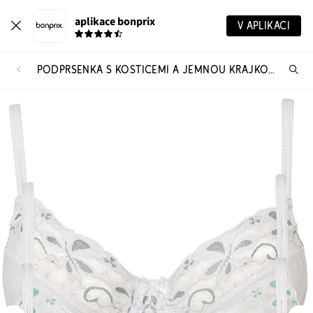
aplikace bonprix
V APLIKACI
PODPRSENKA S KOSTICEMI A JEMNOU KRAJKOU (3 KS V BALENÍ)
Hl
vý