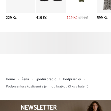
229 Kč
419 Kč
129 Kč
599 Kč
179 Kč
Home
Žena
Spodní prádlo
Podprsenky
Podprsenka s kosticemi a jemnou krajkou (3 ks v balení)
NEWSLETTER