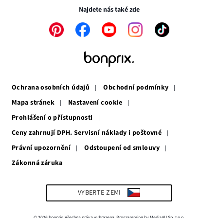
okně
Najdete nás také zde
Odkaz
Odkaz
Odkaz
Odkaz
Odkaz
se
se
se
se
se
otevře
otevře
otevře
otevře
otevře
v
v
v
v
v
novém
novém
novém
novém
novém
okně
okně
okně
okně
okně
Ochrana osobních údajů
Obchodní podmínky
Mapa stránek
Nastavení cookie
Prohlášení o přístupnosti
Ceny zahrnují DPH. Servisní náklady i poštovné
Právní upozornění
Odstoupení od smlouvy
Zákonná záruka
Odkaz
se
otevře
v
VYBERTE ZEMI
novém
okně
© 2026 bonprix. Všechna práva vyhrazena. Programming by Media4U Sp. z o.o.