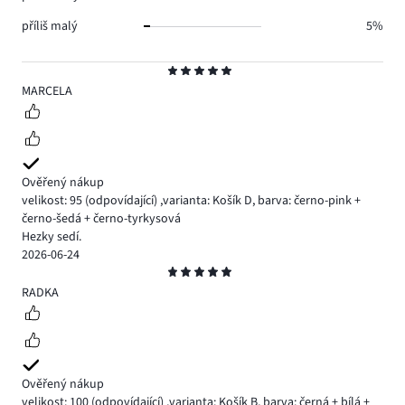
příliš malý
5%
Hodnocení
5
MARCELA
Ověřený nákup
velikost: 95
(odpovídající)
,
varianta: Košík D,
barva: černo-pink +
černo-šedá + černo-tyrkysová
Hezky sedí.
2026-06-24
Hodnocení
5
RADKA
Ověřený nákup
velikost: 100
(odpovídající)
,
varianta: Košík B,
barva: černá + bílá +