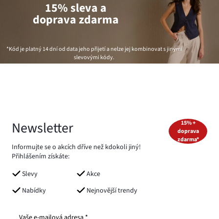
15% sleva a
doprava zdarma
*Kód je platný 14 dní od data jeho přijetí a nelze jej kombinovat s jinými
slevovými kódy.
Newsletter
15% +
doprava
zdarma*
Informujte se o akcích dříve než kdokoli jiný!
Přihlášením získáte:
Slevy
Akce
Nabídky
Nejnovější trendy
Vaše e-mailová adresa *