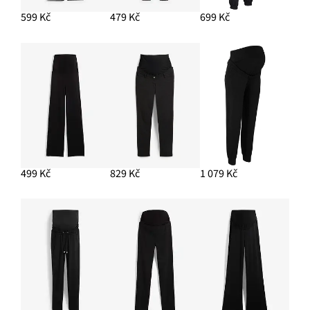
349 Kč
599 Kč
479 Kč
699 Kč
PŘIDAT DO KOŠÍKU
Tričko s lodičkovým výstřihem
299 Kč
499 Kč
829 Kč
1 079 Kč
PŘIDAT DO KOŠÍKU
Kruhové náušnice
399 Kč