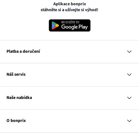
Aplikace bonprix
stáhněte si a užívejte si výhod!
Platba a doručení
MasterCard
Náš servis
VISA
Google pay
Otázky a odpovědi
Apple pay
Doručení a platby
Naše nabídka
PayU
Vrácení a reklamace
Platba na dobírku
Tabulky velikostí
Žena
Balikovna
Klub bonprix
Muž
Zasilkovna
Katalog
O bonprix
Dítě
Kontakt
Dům
Hodnocení výrobků
Odkaz
O nás
Mapa tagů