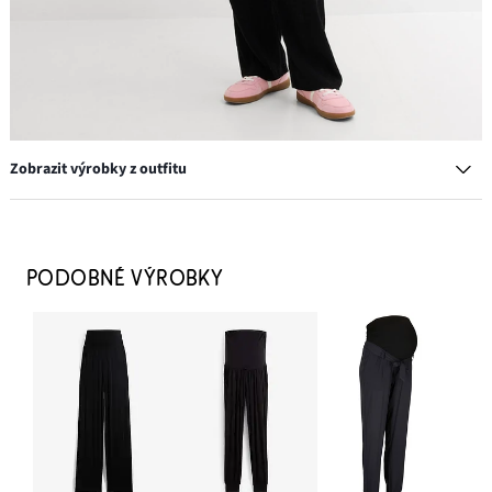
Zobrazit výrobky z outfitu
PODOBNÉ VÝROBKY
Tenisky v retro stylu
599 Kč
PŘIDAT DO KOŠÍKU
Bunda na přechodné období