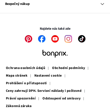
se
Odkaz
Naše zodpovědnost
Bezpečný nákup
otevře
se
Média
v
otevře
novém
v
Transakce a platby jsou zabezpečeny pomocí připojení SSL.
okně
novém
okně
Najdete nás také zde
Odkaz
Odkaz
Odkaz
Odkaz
Odkaz
se
se
se
se
se
otevře
otevře
otevře
otevře
otevře
v
v
v
v
v
novém
novém
novém
novém
novém
okně
okně
okně
okně
okně
Ochrana osobních údajů
Obchodní podmínky
Mapa stránek
Nastavení cookie
Prohlášení o přístupnosti
Ceny zahrnují DPH. Servisní náklady i poštovné
Právní upozornění
Odstoupení od smlouvy
Zákonná záruka
Odkaz