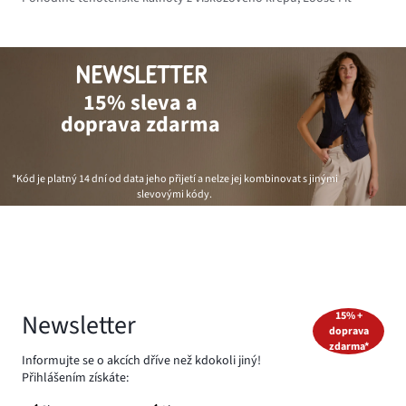
NEWSLETTER
15% sleva a
doprava zdarma
*Kód je platný 14 dní od data jeho přijetí a nelze jej kombinovat s jinými
slevovými kódy.
Newsletter
15% +
doprava
zdarma*
Informujte se o akcích dříve než kdokoli jiný!
Přihlášením získáte: