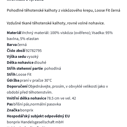
Pohodlné těhotenské kalhoty z viskózového krepu, Loose Fit černá
Vzdušné tkané těhotenské kalhoty, rovné volné nohavice.
Materiál
Vrchný materiál: 100% viskóza (ověřeno); Vsadka: 95%
bavlna, 5% elastan
Barva
černá
Číslo zboží
92782795
Výška sedu
vysoký
Délka nohavice
dlouhé
Střih stehenní partie
pohodlná
Střih
Loose Fit
Údržba
praní v pračce 30°C
Doporučení
Objednávejte, prosím, v obvyklé velikosti jako v
období před těhotenstvím.
Vnitřní délka nohavice
78.5 cm ve vel. 42
Pas
břišní pás,normální pasovka
Značka
bonprix
Hospodářský subjekt odpovědný EU
bonprix Handelsgesellschaft mbH