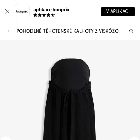
aplikace bonprix
V APLIKACI
POHODLNÉ TĚHOTENSKÉ KALHOTY Z VISKÓZOVÉHO KREPU, LOOSE FIT
Hl
vý