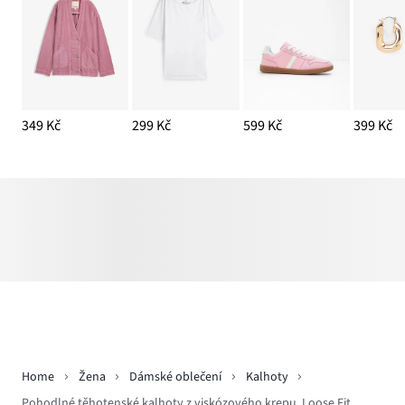
349 Kč
299 Kč
599 Kč
399 Kč
Home
Žena
Dámské oblečení
Kalhoty
Pohodlné těhotenské kalhoty z viskózového krepu, Loose Fit