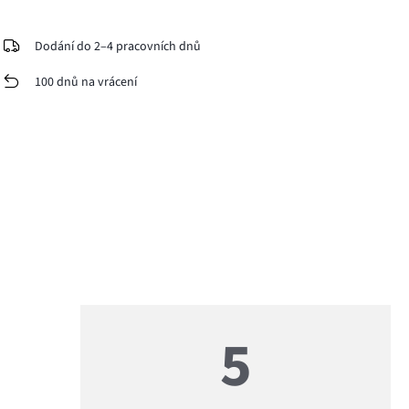
Dodání do 2–4 pracovních dnů
100 dnů na vrácení
5