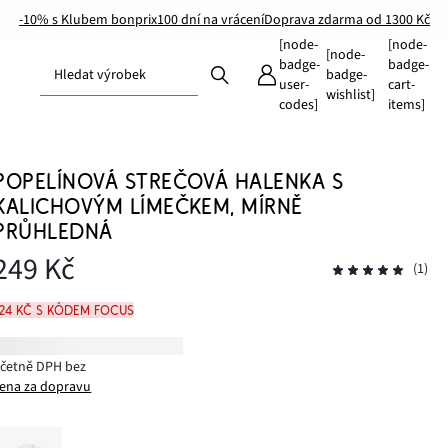
-10% s Klubem bonprix
100 dní na vrácení
Doprava zdarma od 1300 Kč
[node-
[node-
[node-
badge-
badge-
Hledat výrobek
badge-
user-
cart-
wishlist]
codes]
items]
POPELÍNOVÁ STREČOVÁ HALENKA S
KALICHOVÝM LÍMEČKEM, MÍRNĚ
PRŮHLEDNÁ
249 Kč
(1)
224 Kč s kódem FOCUS
včetně DPH bez
ena za dopravu