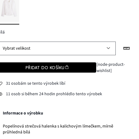
ílá
Vybrat velikost
[node-product-
PŘIDAT DO KOŠÍKU
wishlist]
31 osobám se tento výrobek líbí
11 osob si během 24 hodin prohlédlo tento výrobek
Informace o výrobku
Popelínová strečová halenka s kalichovým límečkem, mírně
průhledná bílá