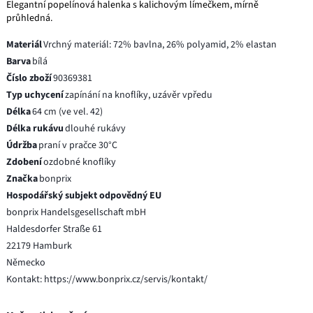
Elegantní popelínová halenka s kalichovým límečkem, mírně
průhledná.
Materiál
Vrchný materiál: 72% bavlna, 26% polyamid, 2% elastan
Barva
bílá
Číslo zboží
90369381
Typ uchycení
zapínání na knoflíky, uzávěr vpředu
Délka
64 cm (ve vel. 42)
Délka rukávu
dlouhé rukávy
Údržba
praní v pračce 30°C
Zdobení
ozdobné knoflíky
Značka
bonprix
Hospodářský subjekt odpovědný EU
bonprix Handelsgesellschaft mbH
Haldesdorfer Straße 61
22179 Hamburk
Německo
Kontakt: https://www.bonprix.cz/servis/kontakt/