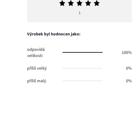
Průměrné
hodnocení
1
5
Výrobek byl hodnocen jako:
odpovídá
100%
velikosti
příliš velký
0%
příliš malý
0%