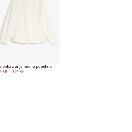
alenka z příjemného popelínu
29 Kč
749 Kč