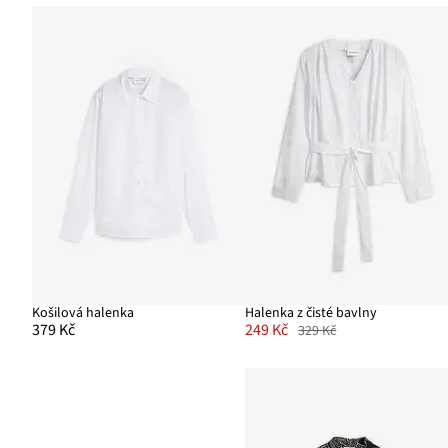
Košilová halenka
Halenka z čisté bavlny
379 Kč
249 Kč
329 Kč