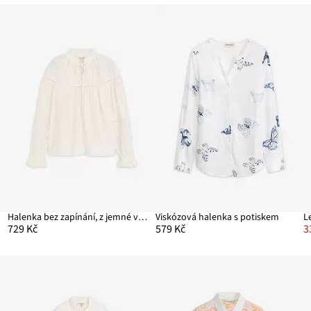
Halenka bez zapínání, z jemné viskózové směsi
Viskózová halenka s potiskem
L
729 Kč
579 Kč
3