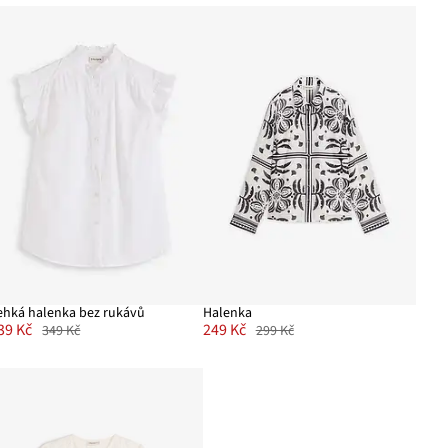
ehká halenka bez rukávů
Halenka
39 Kč
249 Kč
349 Kč
299 Kč