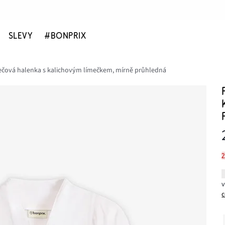
SLEVY
#BONPRIX
ečová halenka s kalichovým límečkem, mírně průhledná
c