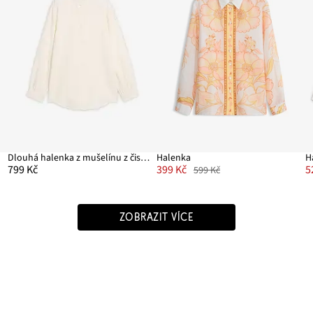
Dlouhá halenka z mušelínu z čisté bavlny
Halenka
H
799 Kč
399 Kč
5
599 Kč
ZOBRAZIT VÍCE