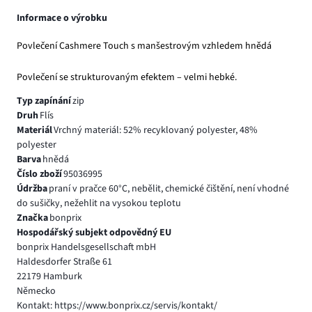
Informace o výrobku
Povlečení Cashmere Touch s manšestrovým vzhledem hnědá
Povlečení se strukturovaným efektem – velmi hebké.
Typ zapínání
zip
Druh
Flís
Materiál
Vrchný materiál: 52% recyklovaný polyester, 48%
polyester
Barva
hnědá
Číslo zboží
95036995
Údržba
praní v pračce 60°C, nebělit, chemické čištění, není vhodné
do sušičky, nežehlit na vysokou teplotu
Značka
bonprix
Hospodářský subjekt odpovědný EU
bonprix Handelsgesellschaft mbH
Haldesdorfer Straße 61
22179 Hamburk
Německo
Kontakt: https://www.bonprix.cz/servis/kontakt/