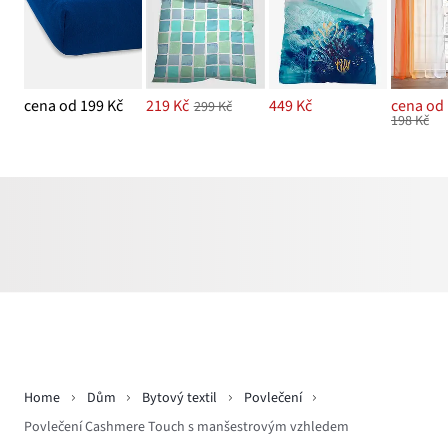
cena od 199 Kč
219 Kč
449 Kč
cena od 
299 Kč
198 Kč
Home
Dům
Bytový textil
Povlečení
Povlečení Cashmere Touch s manšestrovým vzhledem