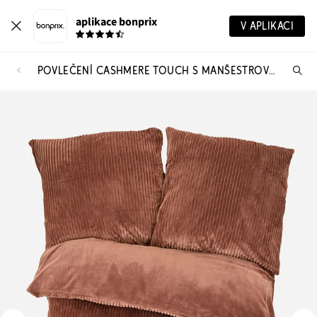
aplikace bonprix
V APLIKACI
POVLEČENÍ CASHMERE TOUCH S MANŠESTROVÝM VZHLEDEM
Hl
vý