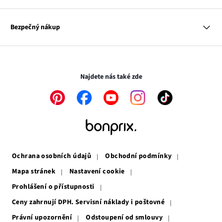
Dům
Hodnocení výrobků
Odkaz
O nás
Mapa tagů
se
Odkaz
Naše zodpovědnost
Bezpečný nákup
otevře
se
Média
v
otevře
novém
v
Transakce a platby jsou zabezpečeny pomocí připojení SSL.
okně
novém
okně
Najdete nás také zde
Odkaz
Odkaz
Odkaz
Odkaz
Odkaz
se
se
se
se
se
otevře
otevře
otevře
otevře
otevře
v
v
v
v
v
novém
novém
novém
novém
novém
okně
okně
okně
okně
okně
Ochrana osobních údajů
Obchodní podmínky
Mapa stránek
Nastavení cookie
Prohlášení o přístupnosti
Ceny zahrnují DPH. Servisní náklady i poštovné
Právní upozornění
Odstoupení od smlouvy