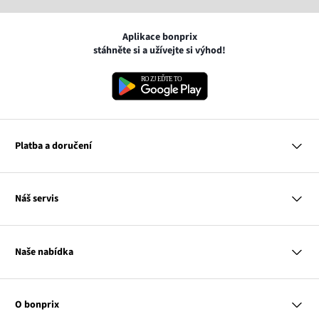
Aplikace bonprix
stáhněte si a užívejte si výhod!
Platba a doručení
MasterCard
Náš servis
VISA
Google pay
Otázky a odpovědi
Apple pay
Doručení a platby
Naše nabídka
PayU
Vrácení a reklamace
Platba na dobírku
Tabulky velikostí
Žena
Balikovna
Klub bonprix
Muž
Zasilkovna
Katalog
O bonprix
Dítě
Kontakt