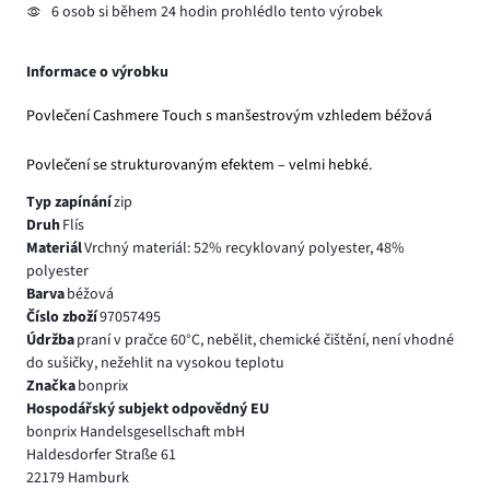
6 osob si během 24 hodin prohlédlo tento výrobek
Informace o výrobku
Povlečení Cashmere Touch s manšestrovým vzhledem béžová
Povlečení se strukturovaným efektem – velmi hebké.
Typ zapínání
zip
Druh
Flís
Materiál
Vrchný materiál: 52% recyklovaný polyester, 48%
polyester
Barva
béžová
Číslo zboží
97057495
Údržba
praní v pračce 60°C, nebělit, chemické čištění, není vhodné
do sušičky, nežehlit na vysokou teplotu
Značka
bonprix
Hospodářský subjekt odpovědný EU
bonprix Handelsgesellschaft mbH
Haldesdorfer Straße 61
22179 Hamburk