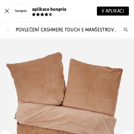
aplikace bonprix
V APLIKACI
POVLEČENÍ CASHMERE TOUCH S MANŠESTROVÝM VZHLEDEM
Hl
vý