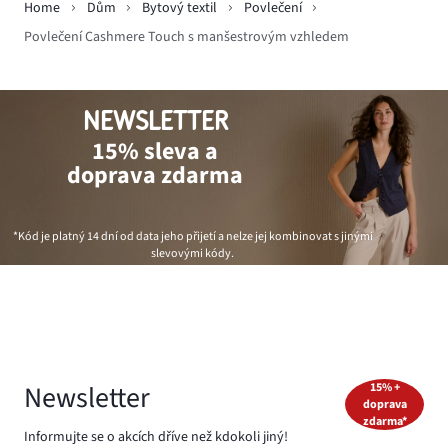
Home
Dům
Bytový textil
Povlečení
Povlečení Cashmere Touch s manšestrovým vzhledem
NEWSLETTER
15% sleva a
doprava zdarma
*Kód je platný 14 dní od data jeho přijetí a nelze jej kombinovat s jinými
slevovými kódy.
Newsletter
15% +
doprava
zdarma*
Informujte se o akcích dříve než kdokoli jiný!