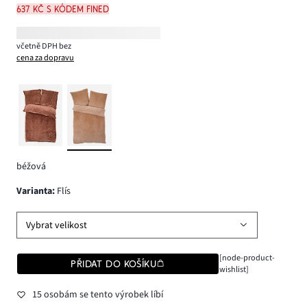
637 Kč s kódem FINED
včetně DPH bez
cena za dopravu
béžová
varianta
:
Flís
Vybrat velikost
[node-product-
PŘIDAT DO KOŠÍKU
wishlist]
15 osobám se tento výrobek líbí