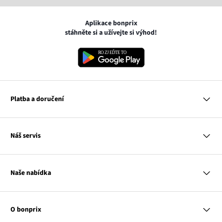
Aplikace bonprix
stáhněte si a užívejte si výhod!
Platba a doručení
MasterCard
Náš servis
VISA
Google pay
Otázky a odpovědi
Apple pay
Doručení a platby
Naše nabídka
PayU
Vrácení a reklamace
Platba na dobírku
Tabulky velikostí
Žena
Balikovna
Klub bonprix
Muž
Zasilkovna
Katalog
O bonprix
Dítě
Kontakt