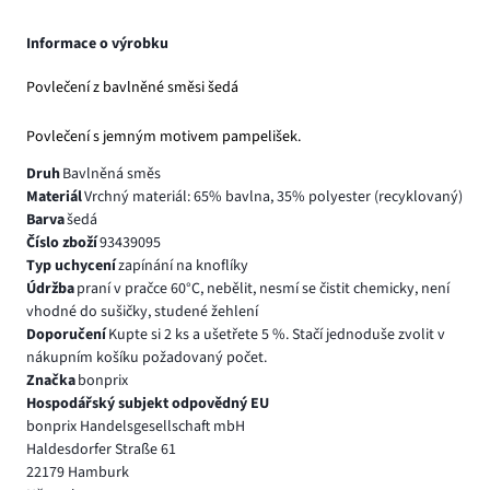
Informace o výrobku
Povlečení z bavlněné směsi šedá
Povlečení s jemným motivem pampelišek.
Druh
Bavlněná směs
Materiál
Vrchný materiál: 65% bavlna, 35% polyester (recyklovaný)
Barva
šedá
Číslo zboží
93439095
Typ uchycení
zapínání na knoflíky
Údržba
praní v pračce 60°C, nebělit, nesmí se čistit chemicky, není
vhodné do sušičky, studené žehlení
Doporučení
Kupte si 2 ks a ušetřete 5 %. Stačí jednoduše zvolit v
nákupním košíku požadovaný počet.
Značka
bonprix
Hospodářský subjekt odpovědný EU
bonprix Handelsgesellschaft mbH
Haldesdorfer Straße 61
22179 Hamburk