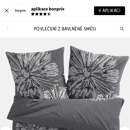
aplikace bonprix
V APLIKACI
POVLEČENÍ Z BAVLNĚNÉ SMĚSI
Hl
vý