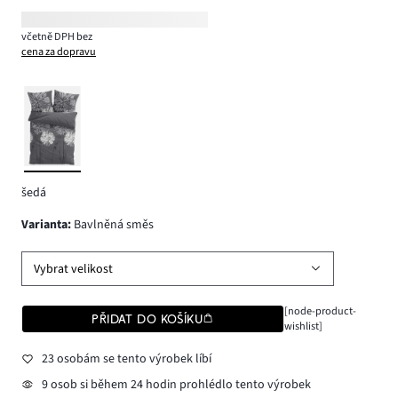
včetně DPH bez
cena za dopravu
šedá
varianta
:
Bavlněná směs
Vybrat velikost
[node-product-
PŘIDAT DO KOŠÍKU
wishlist]
23 osobám se tento výrobek líbí
9 osob si během 24 hodin prohlédlo tento výrobek