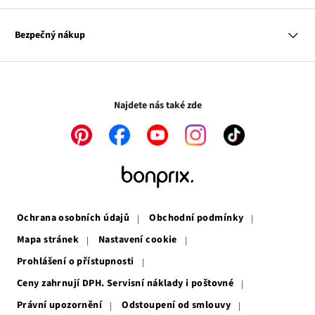
Dům
Hodnocení výrobků
Odkaz
O nás
Mapa tagů
se
Odkaz
Naše zodpovědnost
Bezpečný nákup
otevře
se
Média
v
otevře
novém
v
Transakce a platby jsou zabezpečeny pomocí připojení SSL.
okně
novém
okně
Najdete nás také zde
Odkaz
Odkaz
Odkaz
Odkaz
Odkaz
se
se
se
se
se
otevře
otevře
otevře
otevře
otevře
v
v
v
v
v
novém
novém
novém
novém
novém
okně
okně
okně
okně
okně
Ochrana osobních údajů
Obchodní podmínky
Mapa stránek
Nastavení cookie
Prohlášení o přístupnosti
Ceny zahrnují DPH. Servisní náklady i poštovné
Právní upozornění
Odstoupení od smlouvy