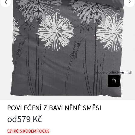
[node-product-wishlist]
POVLEČENÍ Z BAVLNĚNÉ SMĚSI
od
579 Kč
521 Kč s kódem FOCUS