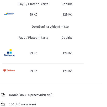
PayU /
Platební karta
Dobírka
99 Kč
129 Kč
Doručení na výdejní místo
PayU /
Platební karta
Dobírka
99 Kč
129 Kč
99 Kč
129 Kč
Dodání do 2–4 pracovních dnů
100 dnů na vrácení