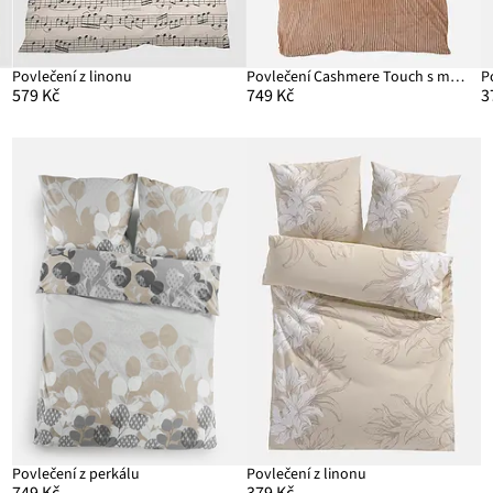
Povlečení z linonu
Povlečení Cashmere Touch s manšestrovým vzhledem
P
579 Kč
749 Kč
3
Povlečení z perkálu
Povlečení z linonu