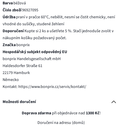
Barva
béžová
Číslo zboží
96927095
Údržba
praní v pračce 60°C, nebělit, nesmí se čistit chemicky, není
vhodné do sušičky, studené žehlení
Doporučení
Kupte si 2 ks a ušetřete 5 %. Stačí jednoduše zvolit v
nákupním košíku požadovaný počet.
Značka
bonprix
Hospodářský subjekt odpovědný EU
bonprix Handelsgesellschaft mbH
Haldesdorfer Straße 61
22179 Hamburk
Německo
Kontakt: https://www.bonprix.cz/servis/kontakt/
Možnosti doručení
Doprava zdarma
při objednávce nad
1300 Kč
!
Doručení na adresu (domů)