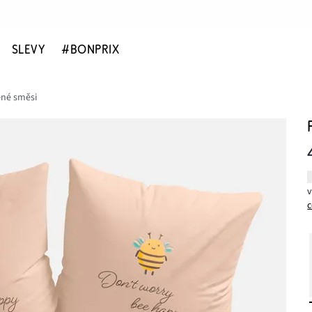
SLEVY
#BONPRIX
ěné směsi
c