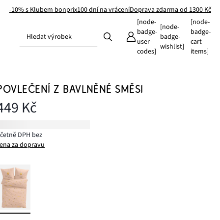
-10% s Klubem bonprix
100 dní na vrácení
Doprava zdarma od 1300 Kč
[node-
[node-
[node-
badge-
badge-
Hledat výrobek
badge-
user-
cart-
wishlist]
codes]
items]
POVLEČENÍ Z BAVLNĚNÉ SMĚSI
449 Kč
včetně DPH bez
ena za dopravu