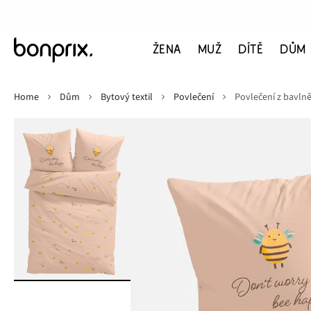
ŽENA
MUŽ
DÍTĚ
DŮM
Home
Dům
Bytový textil
Povlečení
Povlečení z bavln