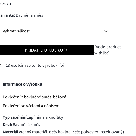
béžová
varianta
:
Bavlněná směs
Vybrat velikost
[node-product-
PŘIDAT DO KOŠÍKU
wishlist]
13 osobám se tento výrobek líbí
Informace o výrobku
Povlečení z bavlněné směsi béžová
Povlečení se včelami a nápisem.
Typ zapínání
zapínání na knoflíky
Druh
Bavlněná směs
Materiál
Vrchný materiál: 65% bavlna, 35% polyester (recyklovaný)