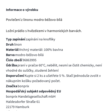
Informace o výrobku
Povlečení z linonu modro-béžovo-bílá
Ložní prádlo s hvězdicemi v harmonických barvách.
Typ zapínání
zapínání na knoflíky
Druh
linon
Materiál
Vrchný materiál: 100% bavlna
Barva
modro-béžovo-bílá
Číslo zboží
96863995
Údržba
praní v pračce 60°C, nebělit, nesmí se čistit chemicky, není
vhodné do sušičky, studené žehlení
Doporučení
Kupte si 2 ks a ušetřete 5 %. Stačí jednoduše zvolit v
nákupním košíku požadovaný počet.
Značka
bonprix
Hospodářský subjekt odpovědný EU
bonprix Handelsgesellschaft mbH
Haldesdorfer Straße 61
22179 Hamburk