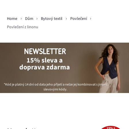
Home
Dům
Bytový textil
Povlečení
Povlečení z linonu
NEWSLETTER
15% sleva a
doprava zdarma
*Kód je platný 14 dní od data jeho přijetí a nelze jej kombinovat s jinými
slevovými kódy.
15% +