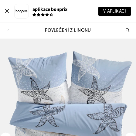
aplikace bonprix
V APLIKACI
POVLEČENÍ Z LINONU
Hl
vý