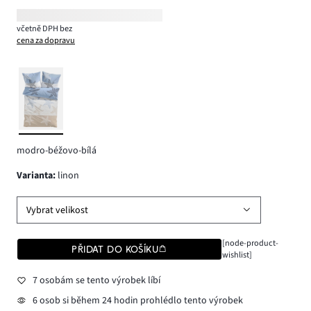
včetně DPH bez
cena za dopravu
modro-béžovo-bílá
varianta
:
linon
Vybrat velikost
[node-product-
PŘIDAT DO KOŠÍKU
wishlist]
7 osobám se tento výrobek líbí
6 osob si během 24 hodin prohlédlo tento výrobek