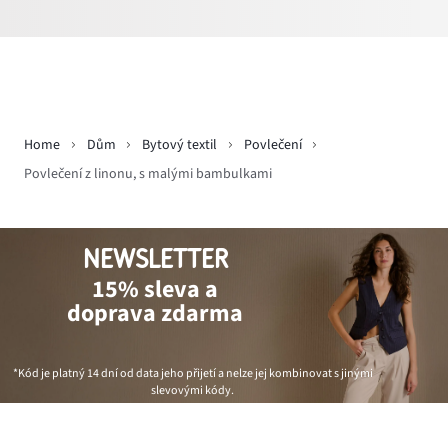
Home
Dům
Bytový textil
Povlečení
Povlečení z linonu, s malými bambulkami
NEWSLETTER
15% sleva a
doprava zdarma
*Kód je platný 14 dní od data jeho přijetí a nelze jej kombinovat s jinými
slevovými kódy.