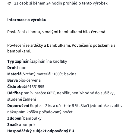
21 osob si během 24 hodin prohlédlo tento výrobek
Informace o výrobku
Povlečení z linonu, s malými bambulkami bílo-červená
Povlečení se srdíčky a bambulkami. Povlečení s potiskem a s
bambulkami.
Typ zapínání
zapínání na knoflíky
Druh
linon
Materiál
Vrchný materiál: 100% bavlna
Barva
bílo-červená
Číslo zboží
91351595
Údržba
praní v pračce 60°C, nebělit, není vhodné do sušičky,
studené žehlení
Doporučení
Kupte si 2 ks a ušetřete 5 %. Stačí jednoduše zvolit v
nákupním košíku požadovaný počet.
Zdobení
bambulky
Značka
bonprix
Hospodářský subjekt odpovědný EU