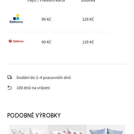
PayU /
Platební karta
Dobírka
99 Kč
129 Kč
99 Kč
129 Kč
Dodání do 2–4 pracovních dnů
100 dnů na vrácení
PODOBNÉ VÝROBKY