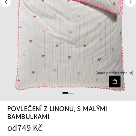
[node-product-wishlist]
POVLEČENÍ Z LINONU, S MALÝMI
BAMBULKAMI
od
749 Kč