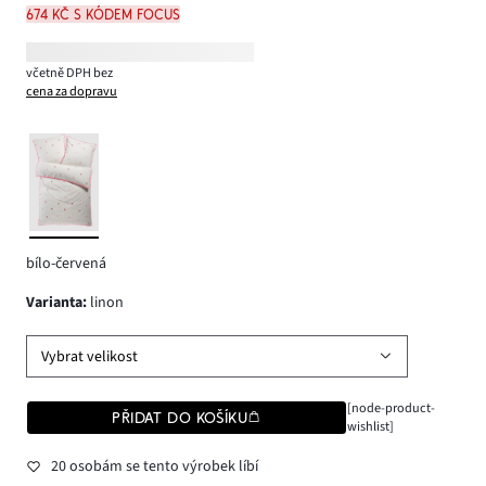
674 Kč s kódem FOCUS
včetně DPH bez
cena za dopravu
bílo-červená
varianta
:
linon
Vybrat velikost
[node-product-
PŘIDAT DO KOŠÍKU
wishlist]
20 osobám se tento výrobek líbí