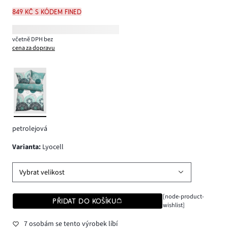
849 Kč s kódem FINED
včetně DPH bez
cena za dopravu
petrolejová
varianta
:
Lyocell
Vybrat velikost
[node-product-
PŘIDAT DO KOŠÍKU
wishlist]
7 osobám se tento výrobek líbí