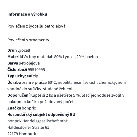
Informace o výrobku
Povlečení z lyocellu petrolejová
Povlečení s ornamenty.
Druh
Lyocell
Materiál
Vrchný materiál: 80% Lyocel, 20% bavlna
Barva
petrolejová
Číslo zboží
95510995
Typ uchycení
zip
Údržba
praní v pračce 60°C, nebělit, nesmí se čistit chemicky, není
vhodné do sušičky, studené žehlení
Doporučení
Kupte si 2 ks a ušetřete 5 %. Stačí jednoduše zvolit v
nákupním košíku požadovaný počet.
Značka
bonprix
Hospodářský subjekt odpovědný EU
bonprix Handelsgesellschaft mbH
Haldesdorfer Straße 61
22179 Hamburk