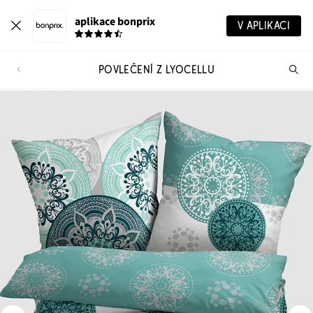
aplikace bonprix
V APLIKACI
POVLEČENÍ Z LYOCELLU
Hl
vý