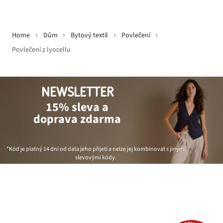
Home
Dům
Bytový textil
Povlečení
Povlečení z lyocellu
NEWSLETTER
15% sleva a
doprava zdarma
*Kód je platný 14 dní od data jeho přijetí a nelze jej kombinovat s jinými
slevovými kódy.