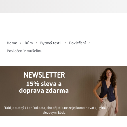
Home
Dům
Bytový textil
Povlečení
Povlečení z mušelínu
NEWSLETTER
15% sleva a
doprava zdarma
*Kód je platný 14 dní od data jeho přijetí a nelze jej kombinovat s jinými
slevovými kódy.