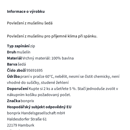
Informace o výrobku
Povlečení z mušelínu šedá
Povlečení z mušelínu pro příjemné klima při spánku.
Typ zapínání
zip
Druh
mušelín
Materiál
Vrchný materiál: 100% bavlna
Barva
šedá
Číslo zboží
95691695
Údržba
praní v pračce 60°C, nebělit, nesmí se čistit chemicky, není
vhodné do sušičky, studené žehlení
Doporučení
Kupte si 2 ks a ušetřete 5 %. Stačí jednoduše zvolit v
nákupním košíku požadovaný počet.
Značka
bonprix
Hospodářský subjekt odpovědný EU
bonprix Handelsgesellschaft mbH
Haldesdorfer Straße 61
22179 Hamburk