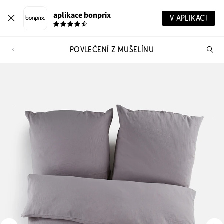
aplikace bonprix
V APLIKACI
POVLEČENÍ Z MUŠELÍNU
Hl
vý