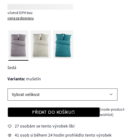
včetně DPH bez
cena za dopravu
šedá
varianta
:
mušelín
Vybrat velikost
[node-product-
PŘIDAT DO KOŠÍKU
wishlist]
27 osobám se tento výrobek líbí
41 osob si během 24 hodin prohlédlo tento výrobek