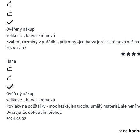
Ověřený nákup
velikost: -
,
barva: krémová
Kvalitní, rozměry v pořádku, příjemný...jen barva je více krémová než na 
2024-12-03
Hodnocení
4
Hana
Ověřený nákup
velikost: -
,
barva: krémová
Povlaky na polštářky - moc hezké, jen trochu umělý materiál, ale není ne
Uvažuju, že dokoupím přehoz.
2024-08-02
více hodn