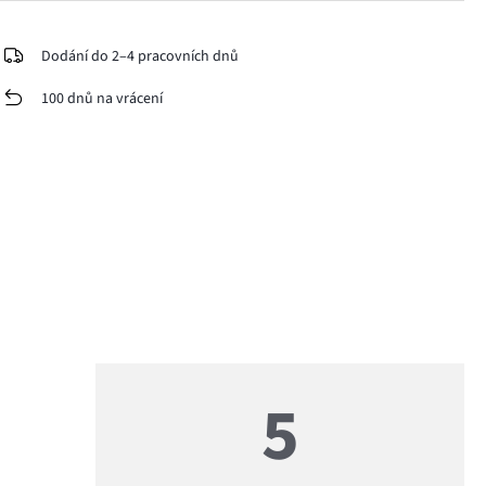
Dodání do 2–4 pracovních dnů
100 dnů na vrácení
5