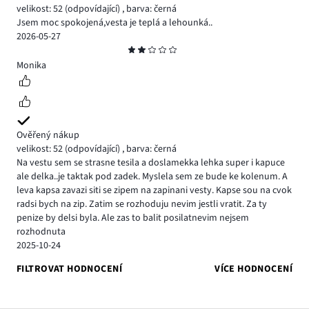
velikost: 52
(odpovídající)
,
barva: černá
Jsem moc spokojená,vesta je teplá a lehounká..
2026-05-27
Hodnocení
2
Monika
Ověřený nákup
velikost: 52
(odpovídající)
,
barva: černá
Na vestu sem se strasne tesila a doslamekka lehka super i kapuce
ale delka..je taktak pod zadek. Myslela sem ze bude ke kolenum. A
leva kapsa zavazi siti se zipem na zapinani vesty. Kapse sou na cvok
radsi bych na zip. Zatim se rozhoduju nevim jestli vratit. Za ty
penize by delsi byla. Ale zas to balit posilatnevim nejsem
rozhodnuta
2025-10-24
FILTROVAT HODNOCENÍ
VÍCE HODNOCENÍ