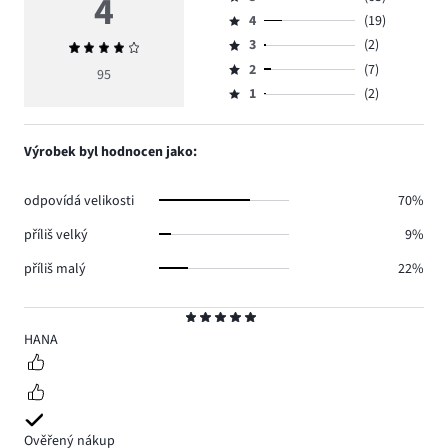
4
Hodnocení
4
(19)
5,
Hodnocení
počet
3
(2)
Průměrné
4,
Hodnocení
hlasů
hodnocení
počet
2
(7)
3,
95
Hodnocení
65.
4
hlasů
počet
1
(2)
2,
Hodnocení
19.
hlasů
počet
1,
2.
hlasů
počet
Výrobek byl hodnocen jako:
7.
hlasů
2.
odpovídá velikosti
70%
příliš velký
9%
příliš malý
22%
Hodnocení
5
HANA
Ověřený nákup