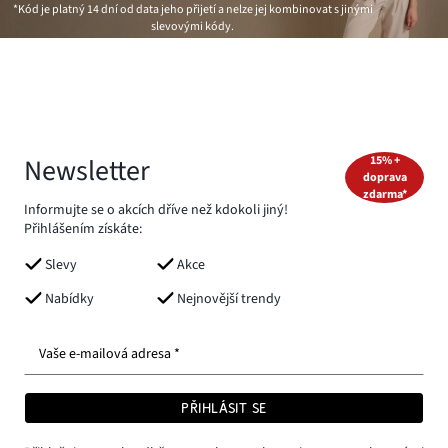
*Kód je platný 14 dní od data jeho přijetí a nelze jej kombinovat s jinými
slevovými kódy.
Newsletter
15% +
doprava
zdarma*
Informujte se o akcích dříve než kdokoli jiný!
Přihlášením získáte:
Slevy
Akce
Nabídky
Nejnovější trendy
Vaše e-mailová adresa *
PŘIHLÁSIT SE