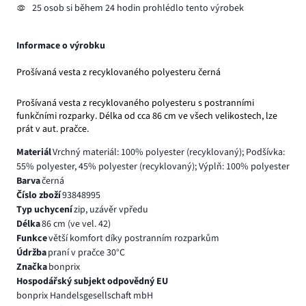
25 osob si během 24 hodin prohlédlo tento výrobek
Informace o výrobku
Prošívaná vesta z recyklovaného polyesteru černá
Prošívaná vesta z recyklovaného polyesteru s postranními
funkčními rozparky. Délka od cca 86 cm ve všech velikostech, lze
prát v aut. pračce.
Materiál
Vrchný materiál: 100% polyester (recyklovaný); Podšívka:
55% polyester, 45% polyester (recyklovaný); Výplň: 100% polyester
Barva
černá
Číslo zboží
93848995
Typ uchycení
zip, uzávěr vpředu
Délka
86 cm (ve vel. 42)
Funkce
větší komfort díky postranním rozparkům
Údržba
praní v pračce 30°C
Značka
bonprix
Hospodářský subjekt odpovědný EU
bonprix Handelsgesellschaft mbH