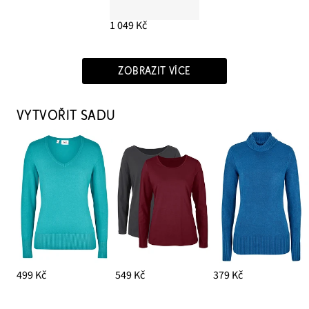
1 049 Kč
ZOBRAZIT VÍCE
VYTVOŘIT SADU
499 Kč
549 Kč
379 Kč