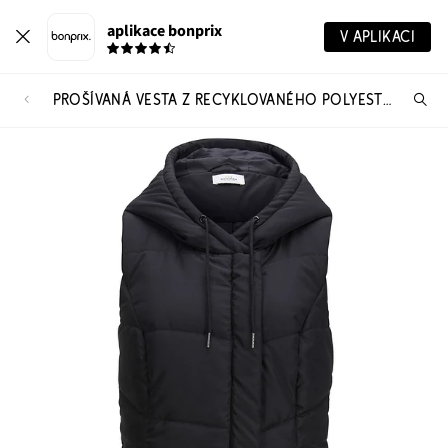
aplikace bonprix
V APLIKACI
PROŠÍVANÁ VESTA Z RECYKLOVANÉHO POLYESTERU
Hl
vý