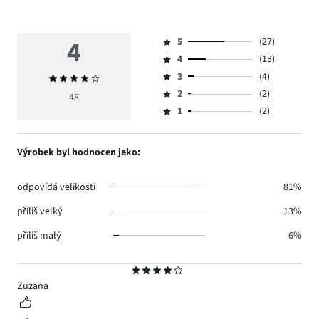
4
5
(27)
Hodnocení
4
(13)
5,
Hodnocení
počet
3
(4)
Průměrné
4,
Hodnocení
hlasů
hodnocení
počet
2
(2)
3,
48
Hodnocení
27.
4
hlasů
počet
1
(2)
2,
Hodnocení
13.
hlasů
počet
1,
4.
hlasů
počet
Výrobek byl hodnocen jako:
2.
hlasů
2.
odpovídá velikosti
81%
příliš velký
13%
příliš malý
6%
Hodnocení
4
Zuzana