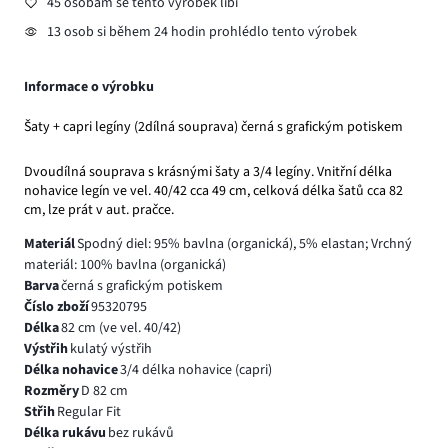
45 osobám se tento výrobek líbí
13 osob si během 24 hodin prohlédlo tento výrobek
Informace o výrobku
Šaty + capri legíny (2dílná souprava) černá s grafickým potiskem
Dvoudílná souprava s krásnými šaty a 3/4 legíny. Vnitřní délka
nohavice legín ve vel. 40/42 cca 49 cm, celková délka šatů cca 82
cm, lze prát v aut. pračce.
Materiál
Spodný diel: 95% bavlna (organická), 5% elastan; Vrchný
materiál: 100% bavlna (organická)
Barva
černá s grafickým potiskem
Číslo zboží
95320795
Délka
82 cm (ve vel. 40/42)
Výstřih
kulatý výstřih
Délka nohavice
3/4 délka nohavice (capri)
Rozměry
D 82 cm
Střih
Regular Fit
Délka rukávu
bez rukávů