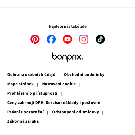
Média
v
otevře
novém
v
Transakce a platby jsou zabezpečeny pomocí připojení SSL.
okně
novém
okně
Najdete nás také zde
Odkaz
Odkaz
Odkaz
Odkaz
Odkaz
se
se
se
se
se
otevře
otevře
otevře
otevře
otevře
v
v
v
v
v
novém
novém
novém
novém
novém
okně
okně
okně
okně
okně
Ochrana osobních údajů
Obchodní podmínky
Mapa stránek
Nastavení cookie
Prohlášení o přístupnosti
Ceny zahrnují DPH. Servisní náklady i poštovné
Právní upozornění
Odstoupení od smlouvy
Zákonná záruka
Odkaz
se
otevře