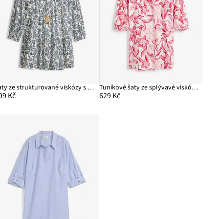
Šaty ze strukturované viskózy s třpytivým efektem
Tunikové šaty ze splývavé viskózy s potiskem
99 Kč
629 Kč