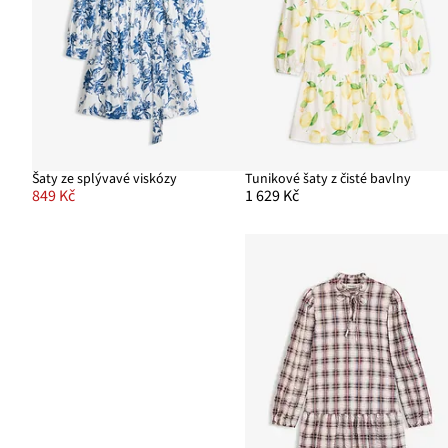
Šaty ze splývavé viskózy
Tunikové šaty z čisté bavlny
849 Kč
1 629 Kč