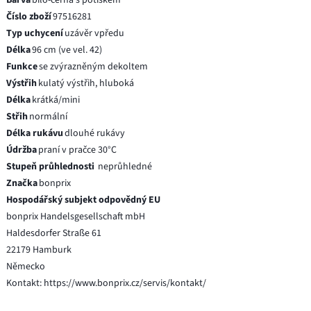
Číslo zboží
97516281
Typ uchycení
uzávěr vpředu
Délka
96 cm (ve vel. 42)
Funkce
se zvýrazněným dekoltem
Výstřih
kulatý výstřih, hluboká
Délka
krátká/mini
Střih
normální
Délka rukávu
dlouhé rukávy
Údržba
praní v pračce 30°C
Stupeň průhlednosti
neprůhledné
Značka
bonprix
Hospodářský subjekt odpovědný EU
bonprix Handelsgesellschaft mbH
Haldesdorfer Straße 61
22179 Hamburk
Německo
Kontakt: https://www.bonprix.cz/servis/kontakt/