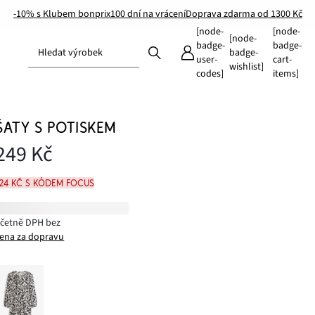
-10% s Klubem bonprix
100 dní na vrácení
Doprava zdarma od 1300 Kč
[node-
[node-
[node-
badge-
badge-
Hledat výrobek
badge-
user-
cart-
wishlist]
codes]
items]
ŠATY S POTISKEM
249 Kč
224 Kč s kódem FOCUS
včetně DPH bez
ena za dopravu