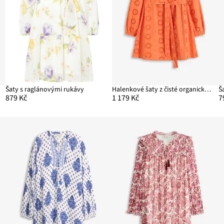
Šaty s raglánovými rukávy
Halenkové šaty z čisté organické bavlny
879 Kč
1 179 Kč
7