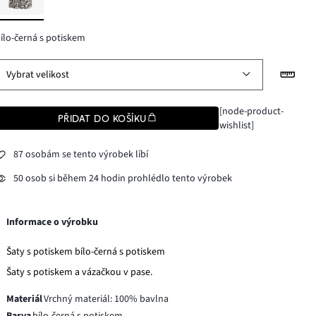
ílo-černá s potiskem
Vybrat velikost
[node-product-
PŘIDAT DO KOŠÍKU
wishlist]
87 osobám se tento výrobek líbí
50 osob si během 24 hodin prohlédlo tento výrobek
Informace o výrobku
Šaty s potiskem bílo-černá s potiskem
Šaty s potiskem a vázačkou v pase.
Materiál
Vrchný materiál: 100% bavlna
Barva
bílo-černá s potiskem