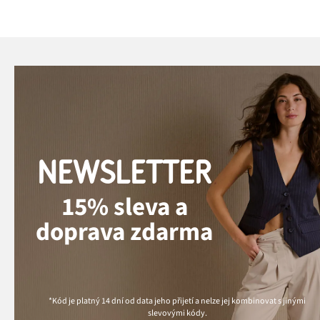
NEWSLETTER
15% sleva a
doprava zdarma
*Kód je platný 14 dní od data jeho přijetí a nelze jej kombinovat s jinými
slevovými kódy.