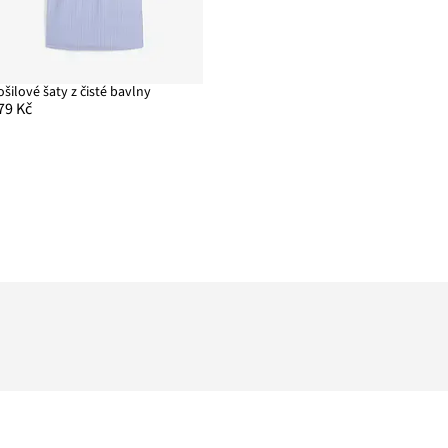
ošilové šaty z čisté bavlny
79 Kč