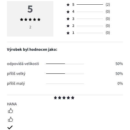
5
5
(2)
Hodnocení
4
(0)
5,
Hodnocení
počet
3
(0)
Průměrné
4,
Hodnocení
hlasů
hodnocení
počet
2
(0)
3,
2
Hodnocení
2.
5
hlasů
počet
1
(0)
2,
Hodnocení
0.
hlasů
počet
1,
0.
hlasů
počet
Výrobek byl hodnocen jako:
0.
hlasů
0.
odpovídá velikosti
50%
příliš velký
50%
příliš malý
0%
Hodnocení
5
HANA