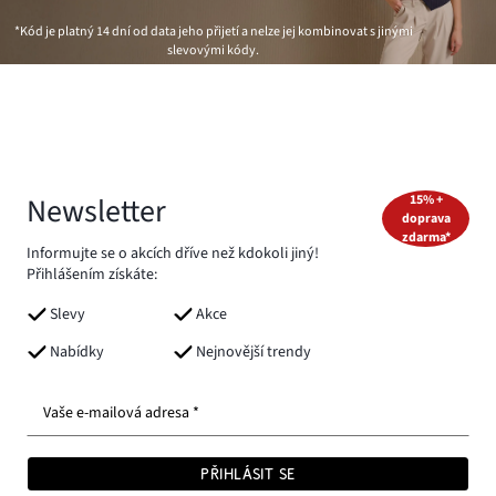
*Kód je platný 14 dní od data jeho přijetí a nelze jej kombinovat s jinými
slevovými kódy.
Newsletter
15% +
doprava
zdarma*
Informujte se o akcích dříve než kdokoli jiný!
Přihlášením získáte:
Slevy
Akce
Nabídky
Nejnovější trendy
Vaše e-mailová adresa *
PŘIHLÁSIT SE