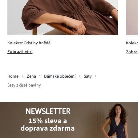
Kolekce: Odstíny hnědé
Kolekc
Zobrazit více
Zobraz
Home
Žena
Dámské oblečení
Šaty
Šaty z čisté bavlny
NEWSLETTER
15% sleva a
doprava zdarma