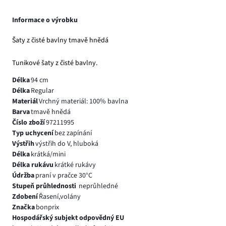
Informace o výrobku
Šaty z čisté bavlny tmavě hnědá
Tunikové šaty z čisté bavlny.
Délka
94 cm
Délka
Regular
Materiál
Vrchný materiál: 100% bavlna
Barva
tmavě hnědá
Číslo zboží
97211995
Typ uchycení
bez zapínání
Výstřih
výstřih do V, hluboká
Délka
krátká/mini
Délka rukávu
krátké rukávy
Údržba
praní v pračce 30°C
Stupeň průhlednosti
neprůhledné
Zdobení
Řasení,volány
Značka
bonprix
Hospodářský subjekt odpovědný EU