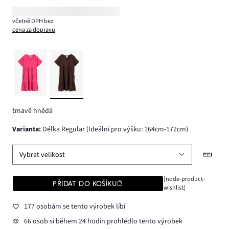
včetně DPH bez
cena za dopravu
tmavě hnědá
varianta
:
Délka Regular (Ideální pro výšku: 164cm-172cm)
Vybrat velikost
[node-product-
PŘIDAT DO KOŠÍKU
wishlist]
177 osobám se tento výrobek líbí
66 osob si během 24 hodin prohlédlo tento výrobek