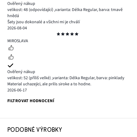
Ověřený nákup
velikost: 48
(odpovídající)
,
varianta: Délka Regular,
barva: tmavě
hnědá
Šaty jsou dokonalé a všichni mi je chválí
2026-08-04
Hodnocení
5
MIROSLAVA
Ověřený nákup
velikost: 52
(příliš velké)
,
varianta: Délka Regular,
barva: pinklady
Material uchazejici, ale prilis siroke a to hodne.
2026-06-17
FILTROVAT HODNOCENÍ
PODOBNÉ VÝROBKY