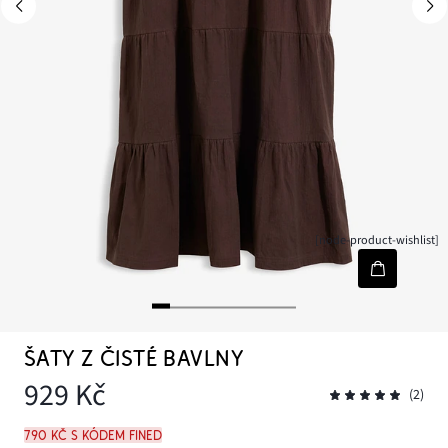
[node-product-wishlist]
ŠATY Z ČISTÉ BAVLNY
929 Kč
(2)
790 Kč s kódem FINED