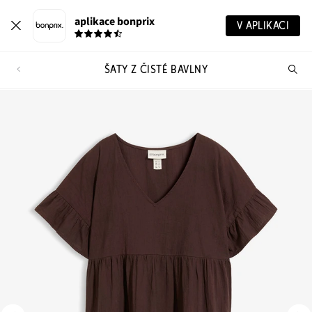
aplikace bonprix
V APLIKACI
ŠATY Z ČISTÉ BAVLNY
Hl
vý