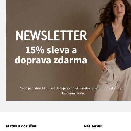
NEWSLETTER
15% sleva a
doprava zdarma
*Kód je platný 14 dní od data jeho přijetí a nelze jej kombinovat s jinými
slevovými kódy.
Platba a doručení
Náš servis