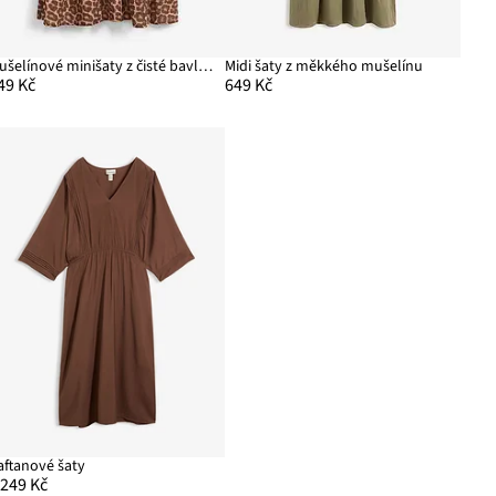
Mušelínové minišaty z čisté bavlny
Midi šaty z měkkého mušelínu
49 Kč
649 Kč
aftanové šaty
 249 Kč