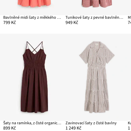
Bavlněné midi šaty z měkkého mušelínu
Tunikové šaty z pevné bavlněné směsi
799 Kč
949 Kč
7
Šaty na ramínka, z čisté organické bavlny
Zavinovací šaty z čisté bavlny
K
899 Kč
1 249 Kč
1