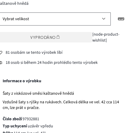
kaštanově hnědá
Vybrat velikost
[node-product-
VYPRODÁNO
wishlist]
81 osobám se tento výrobek líbí
18 osob si během 24 hodin prohlédlo tento výrobek
Informace o výrobku
Šaty z viskózové směsi kaštanově hnědá
Vzdušné šaty s rýšky na rukávech. Celková délka ve vel. 42 cca 114
cm, lze prát v pračce.
Číslo zboží
97932881
Typ uchycení
uzávěr vpředu