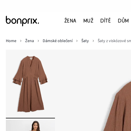
ŽENA
MUŽ
DÍTĚ
DŮM
Home
Žena
Dámské oblečení
Šaty
Šaty z viskózové s