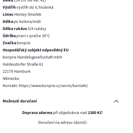
Délka
114 cm (ve vel. 42)
Výstřih
výstřih do V, hluboká
Límec
Henley límeček
Délka
po kolena/midi
Délka rukávu
3/4 rukávy
Údržba
praní v pračce 30°C
Značka
bonprix
Hospodářský subjekt odpovědný EU
bonprix Handelsgesellschaft mbH
Haldesdorfer Straße 61
22179 Hamburk
Německo
Kontakt: https://www.bonprix.cz/servis/kontakt/
Možnosti doručení
Doprava zdarma
při objednávce nad
1300 Kč
!
Doručení na adresu (domů)