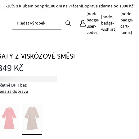
-10% s Klubem bonprix
100 dní na vrácení
Doprava zdarma od 1300 Kč
[node-
[node-
[node-
badge-
badge-
Hledat výrobek
badge-
user-
cart-
wishlist]
codes]
items]
ŠATY Z VISKÓZOVÉ SMĚSI
349 Kč
včetně DPH bez
ena za dopravu