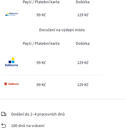
PayU /
Platební karta
Dobírka
99 Kč
129 Kč
Doručení na výdejní místo
PayU /
Platební karta
Dobírka
99 Kč
129 Kč
99 Kč
129 Kč
Dodání do 2–4 pracovních dnů
100 dnů na vrácení