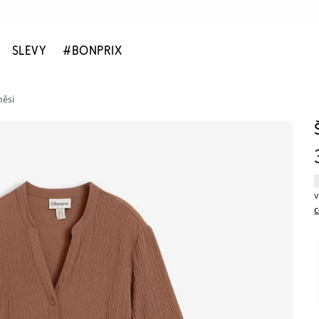
SLEVY
#BONPRIX
měsi
c