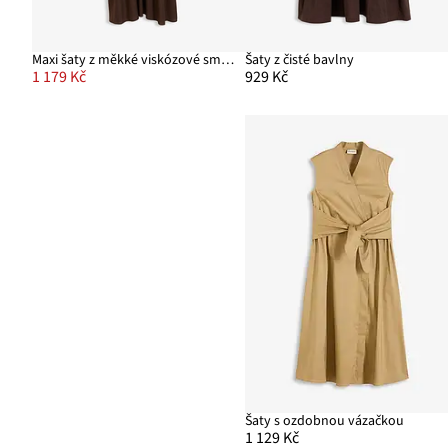
Maxi šaty z měkké viskózové směsi
Šaty z čisté bavlny
1 179 Kč
929 Kč
Šaty s ozdobnou vázačkou
1 129 Kč