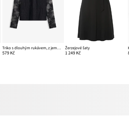
Triko s dlouhým rukávem, z jemné krajky
Žerzejové šaty
579 Kč
1 249 Kč