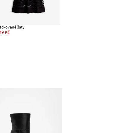
áčkované šaty
49 Kč