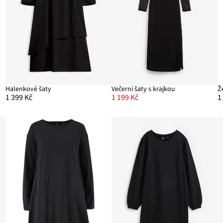
Halenkové šaty
Večerní šaty s krajkou
1 399 Kč
1 199 Kč
1