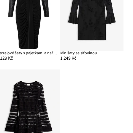
Žerzejové šaty s pajetkami a nařasením
Minišaty se síťovinou
 129 Kč
1 249 Kč