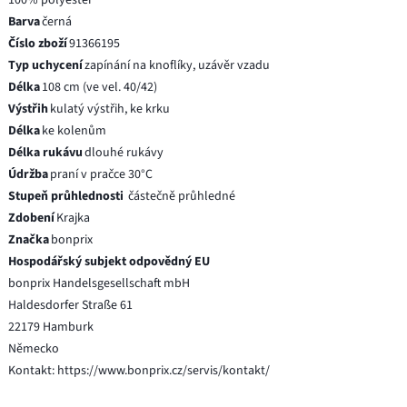
Barva
černá
Číslo zboží
91366195
Typ uchycení
zapínání na knoflíky, uzávěr vzadu
Délka
108 cm (ve vel. 40/42)
Výstřih
kulatý výstřih, ke krku
Délka
ke kolenům
Délka rukávu
dlouhé rukávy
Údržba
praní v pračce 30°C
Stupeň průhlednosti
částečně průhledné
Zdobení
Krajka
Značka
bonprix
Hospodářský subjekt odpovědný EU
bonprix Handelsgesellschaft mbH
Haldesdorfer Straße 61
22179 Hamburk
Německo
Kontakt: https://www.bonprix.cz/servis/kontakt/