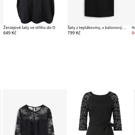
Žerzejové šaty ve střihu do O
Šaty z teplákoviny, s balonovými rukávy a rozparkem
H
649 Kč
799 Kč
8