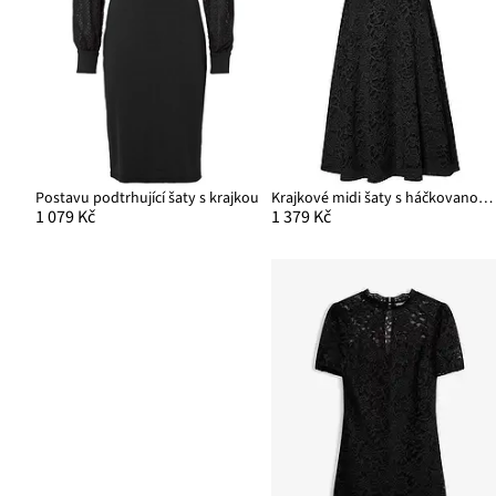
Postavu podtrhující šaty s krajkou
Krajkové midi šaty s háčkovanou vsadkou
1 079 Kč
1 379 Kč