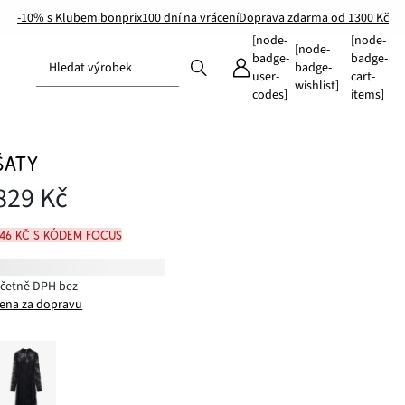
-10% s Klubem bonprix
100 dní na vrácení
Doprava zdarma od 1300 Kč
[node-
[node-
[node-
badge-
badge-
Hledat výrobek
badge-
user-
cart-
wishlist]
codes]
items]
ŠATY
829 Kč
746 Kč s kódem FOCUS
včetně DPH bez
ena za dopravu