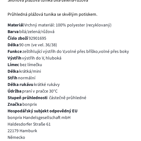
Šifonová plážová tunika bílá-zelená-růžová
Průhledná plážová tunika se skvělým potiskem.
Materiál
Vrchný materiál: 100% polyester (recyklovaný)
Barva
bílá/zelená/růžová
Číslo zboží
92901695
Délka
90 cm (ve vel. 36/38)
Funkce
zeštíhlující výstřih do V,volné přes bříško,volné přes boky
Výstřih
výstřih do V, hluboká
Límec
bez límečku
Délka
krátká/mini
Střih
normální
Délka rukávu
krátké rukávy
Údržba
praní v pračce 30°C
Stupeň průhlednosti
částečně průhledné
Značka
bonprix
Hospodářský subjekt odpovědný EU
bonprix Handelsgesellschaft mbH
Haldesdorfer Straße 61
22179 Hamburk
Německo