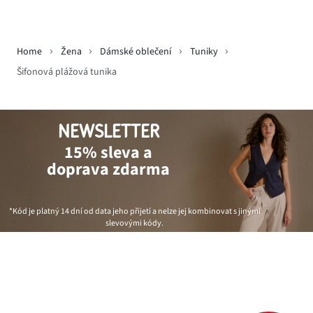
Home
Žena
Dámské oblečení
Tuniky
Šifonová plážová tunika
NEWSLETTER
15% sleva a
doprava zdarma
*Kód je platný 14 dní od data jeho přijetí a nelze jej kombinovat s jinými
slevovými kódy.