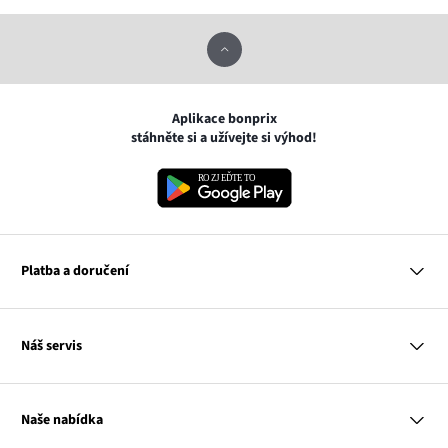
Aplikace bonprix
stáhněte si a užívejte si výhod!
Platba a doručení
MasterCard
Náš servis
VISA
Google pay
Otázky a odpovědi
Apple pay
Doručení a platby
Naše nabídka
PayU
Vrácení a reklamace
Platba na dobírku