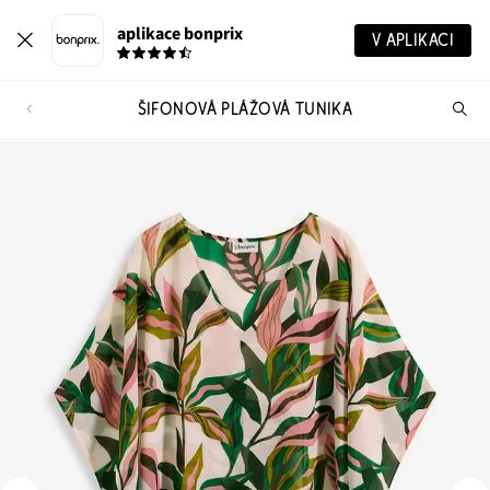
aplikace bonprix
V APLIKACI
ŠIFONOVÁ PLÁŽOVÁ TUNIKA
Hl
vý