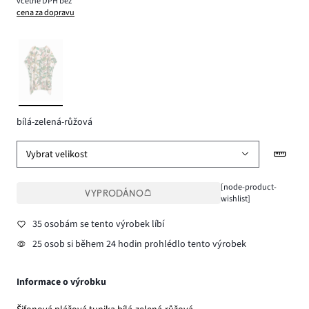
včetně DPH bez
cena za dopravu
bílá-zelená-růžová
Vybrat velikost
[node-product-
VYPRODÁNO
wishlist]
35 osobám se tento výrobek líbí
25 osob si během 24 hodin prohlédlo tento výrobek
Informace o výrobku