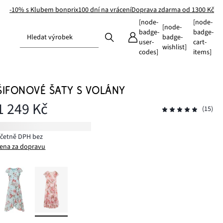
-10% s Klubem bonprix
100 dní na vrácení
Doprava zdarma od 1300 Kč
[node-
[node-
[node-
badge-
badge-
Hledat výrobek
badge-
user-
cart-
wishlist]
codes]
items]
ŠIFONOVÉ ŠATY S VOLÁNY
1 249 Kč
(15)
včetně DPH bez
ena za dopravu