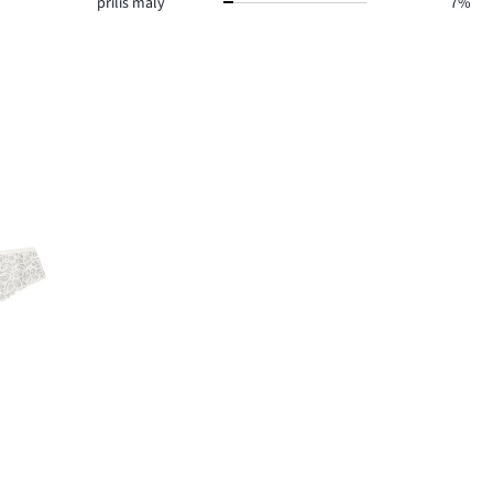
příliš malý
7%