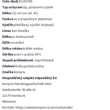
Číslo zboží
91193795
Typ uchycení
zip, postranní uzávěr
Délka
132 cm (ve vel. 42)
Funkce
se zvýrazněným dekoltem
Výstřih
překřížený výstřih, hluboká
Límec
bez límečku
Délka
po kolena/midi
Střih
normální
Délka rukávu
krátké rukávy
Údržba
praní v pračce 30°C
Stupeň průhlednosti
neprůhledné
Zdobení
Květy,potisk,volány
Značka
bonprix
Hospodářský subjekt odpovědný EU
bonprix Handelsgesellschaft mbH
Haldesdorfer Straße 61
22179 Hamburk
Německo
Kontakt: https://www.bonprix.cz/servis/kontakt/