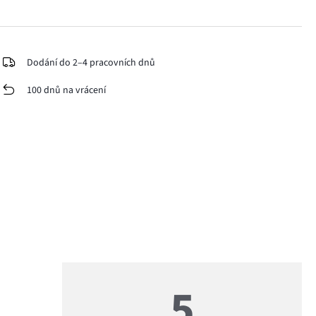
Dodání do 2–4 pracovních dnů
100 dnů na vrácení
5