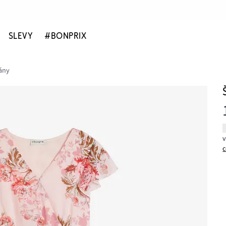
SLEVY
#BONPRIX
lány
c