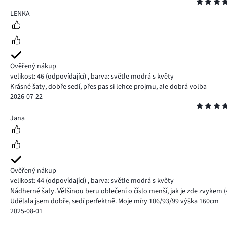
Hodnocení
5
LENKA
Ověřený nákup
velikost: 46
(odpovídající)
,
barva: světle modrá s květy
Krásné šaty, dobře sedí, přes pas si lehce projmu, ale dobrá volba
2026-07-22
Hodnocení
5
Jana
Ověřený nákup
velikost: 44
(odpovídající)
,
barva: světle modrá s květy
Nádherné šaty. Většinou beru oblečení o číslo menší, jak je zde zvykem (4
Udělala jsem dobře, sedí perfektně. Moje míry 106/93/99 výška 160cm
2025-08-01