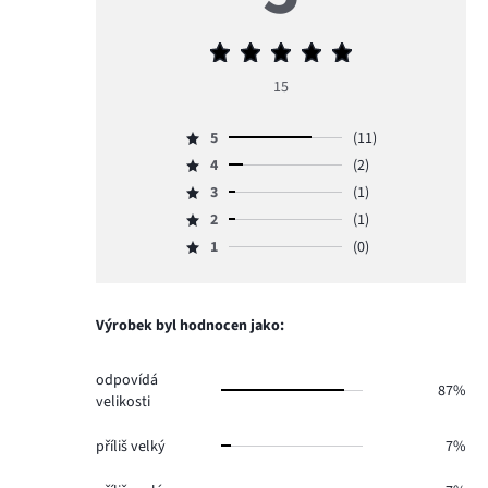
Průměrné
hodnocení
15
5
5
(11)
Hodnocení
4
(2)
5,
Hodnocení
počet
3
(1)
4,
Hodnocení
hlasů
počet
2
(1)
3,
Hodnocení
11.
hlasů
počet
1
(0)
2,
Hodnocení
2.
hlasů
počet
1,
1.
hlasů
počet
1.
hlasů
Výrobek byl hodnocen jako:
0.
odpovídá
87%
velikosti
příliš velký
7%