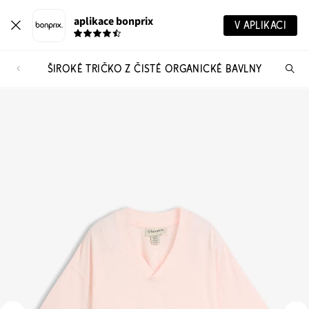
aplikace bonprix
V APLIKACI
ŠIROKÉ TRIČKO Z ČISTÉ ORGANICKÉ BAVLNY
Hl
vý