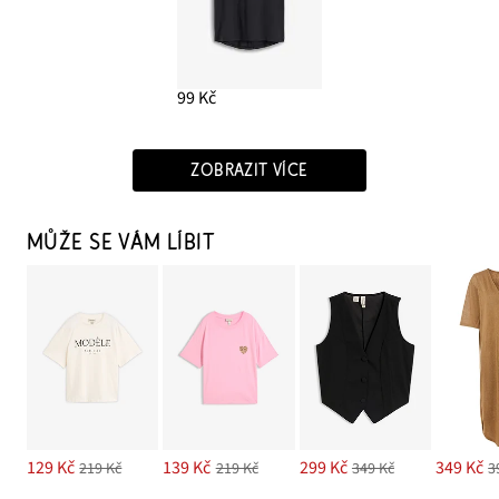
99 Kč
ZOBRAZIT VÍCE
MŮŽE SE VÁM LÍBIT
129 Kč
139 Kč
299 Kč
349 Kč
219 Kč
219 Kč
349 Kč
3