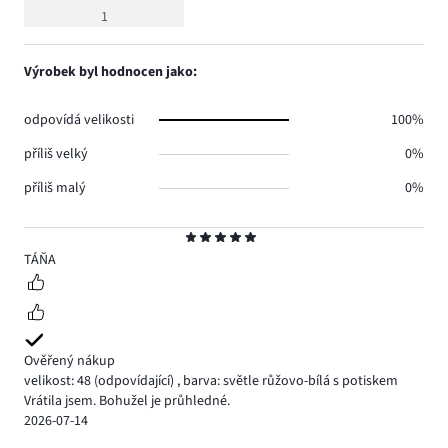
hodnocení
1
5
Výrobek byl hodnocen jako:
odpovídá velikosti
100%
příliš velký
0%
příliš malý
0%
Hodnocení
5
TÁŇA
Ověřený nákup
velikost: 48
(odpovídající)
,
barva: světle růžovo-bílá s potiskem
Vrátila jsem. Bohužel je průhledné.
2026-07-14