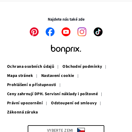
novém
v
Transakce a platby jsou zabezpečeny pomocí připojení SSL.
okně
novém
okně
Najdete nás také zde
Odkaz
Odkaz
Odkaz
Odkaz
Odkaz
se
se
se
se
se
otevře
otevře
otevře
otevře
otevře
v
v
v
v
v
novém
novém
novém
novém
novém
okně
okně
okně
okně
okně
Ochrana osobních údajů
Obchodní podmínky
Mapa stránek
Nastavení cookie
Prohlášení o přístupnosti
Ceny zahrnují DPH. Servisní náklady i poštovné
Právní upozornění
Odstoupení od smlouvy
Zákonná záruka
Odkaz
se
otevře
v
VYBERTE ZEMI
novém