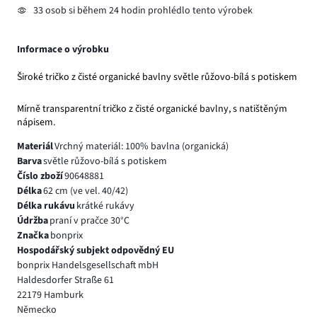
33 osob si během 24 hodin prohlédlo tento výrobek
Informace o výrobku
Široké tričko z čisté organické bavlny světle růžovo-bílá s potiskem
Mírně transparentní tričko z čisté organické bavlny, s natištěným
nápisem.
Materiál
Vrchný materiál: 100% bavlna (organická)
Barva
světle růžovo-bílá s potiskem
Číslo zboží
90648881
Délka
62 cm (ve vel. 40/42)
Délka rukávu
krátké rukávy
Údržba
praní v pračce 30°C
Značka
bonprix
Hospodářský subjekt odpovědný EU
bonprix Handelsgesellschaft mbH
Haldesdorfer Straße 61
22179 Hamburk
Německo