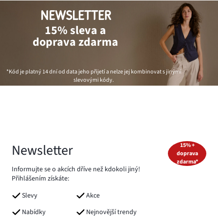
NEWSLETTER
15% sleva a
doprava zdarma
*Kód je platný 14 dní od data jeho přijetí a nelze jej kombinovat s jinými
slevovými kódy.
Newsletter
15% +
doprava
zdarma*
Informujte se o akcích dříve než kdokoli jiný!
Přihlášením získáte:
Slevy
Akce
Nabídky
Nejnovější trendy