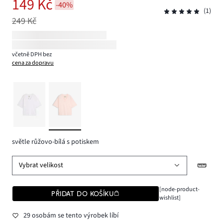
149 Kč
-40%
(1)
249 Kč
včetně DPH bez
cena za dopravu
světle růžovo-bílá s potiskem
Vybrat velikost
[node-product-
PŘIDAT DO KOŠÍKU
wishlist]
29 osobám se tento výrobek líbí