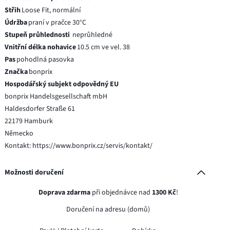
Střih
Loose Fit, normální
Údržba
praní v pračce 30°C
Stupeň průhlednosti
neprůhledné
Vnitřní délka nohavice
10.5 cm ve vel. 38
Pas
pohodlná pasovka
Značka
bonprix
Hospodářský subjekt odpovědný EU
bonprix Handelsgesellschaft mbH
Haldesdorfer Straße 61
22179 Hamburk
Německo
Kontakt: https://www.bonprix.cz/servis/kontakt/
Možnosti doručení
Doprava zdarma
při objednávce nad
1300 Kč
!
Doručení na adresu (domů)