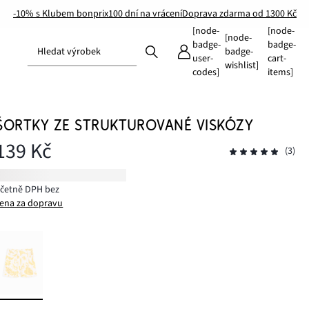
-10% s Klubem bonprix
100 dní na vrácení
Doprava zdarma od 1300 Kč
[node-
[node-
[node-
badge-
badge-
Hledat výrobek
badge-
user-
cart-
wishlist]
codes]
items]
ŠORTKY ZE STRUKTUROVANÉ VISKÓZY
139 Kč
(3)
včetně DPH bez
ena za dopravu