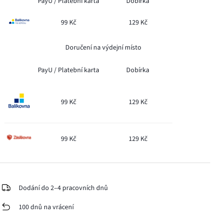
PayU /
Platební karta
Dobírka
99 Kč
129 Kč
Doručení na výdejní místo
PayU /
Platební karta
Dobírka
99 Kč
129 Kč
99 Kč
129 Kč
Dodání do 2–4 pracovních dnů
100 dnů na vrácení