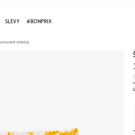
SLEVY
#BONPRIX
turované viskózy
c