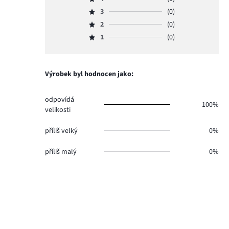
5,
Hodnocení
počet
3
(0)
4,
Hodnocení
hlasů
počet
2
(0)
3,
Hodnocení
3.
hlasů
počet
1
(0)
2,
Hodnocení
0.
hlasů
počet
1,
0.
hlasů
počet
0.
hlasů
Výrobek byl hodnocen jako:
0.
odpovídá
100%
velikosti
příliš velký
0%
příliš malý
0%