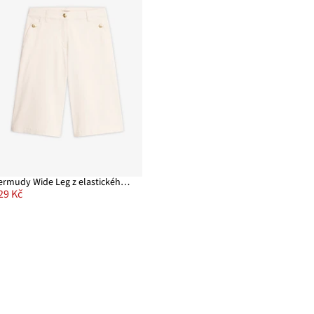
Bermudy Wide Leg z elastického keprového materiálu
29 Kč