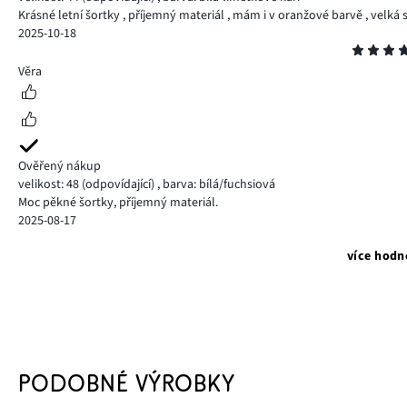
Krásné letní šortky , příjemný materiál , mám i v oranžové barvě , velká
2025-10-18
Hodnocení
5
Věra
Ověřený nákup
velikost: 48
(odpovídající)
,
barva: bílá/fuchsiová
Moc pěkné šortky, příjemný materiál.
2025-08-17
více hodn
PODOBNÉ VÝROBKY