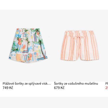
Plážové šortky ze splývavé viskózové směsi
Šortky ze vzdušného mušelínu
749 Kč
679 Kč
2