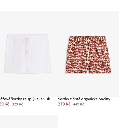
Plážové šortky ze splývavé viskózové směsi
Šortky z čisté organické bavlny
59 Kč
279 Kč
329 Kč
449 Kč