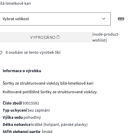
ílá-limetkově kari
Vybrat velikost
[node-product-
VYPRODÁNO
wishlist]
8 osobám se tento výrobek líbí
Informace o výrobku
Šortky ze strukturované viskózy bílá-limetkově kari
Květované potištěné šortky ze strukturované viskózy.
Číslo zboží
93015581
Typ uchycení
bez zapínání
Výška sedu
pohodlný
Délka nohavice
krátké (hotpant, pánské plavky)
Střih stehenní partie
široké