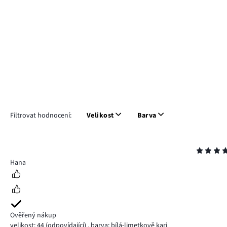
Filtrovat hodnocení:
Velikost
Barva
Hodnocení
5
Hana
Ověřený nákup
velikost: 44
(odpovídající)
,
barva: bílá-limetkově kari