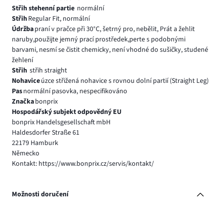
Střih stehenní partie
normální
Střih
Regular Fit, normální
Údržba
praní v pračce při 30°C, šetrný pro, nebělit, Prát a žehlit
naruby,použijte jemný prací prostředek,perte s podobnými
barvami, nesmí se čistit chemicky, není vhodné do sušičky, studené
žehlení
Střih
střih straight
Nohavice
úzce střižená nohavice s rovnou dolní partií (Straight Leg)
Pas
normální pasovka, nespecifikováno
Značka
bonprix
Hospodářský subjekt odpovědný EU
bonprix Handelsgesellschaft mbH
Haldesdorfer Straße 61
22179 Hamburk
Německo
Kontakt: https://www.bonprix.cz/servis/kontakt/
Možnosti doručení