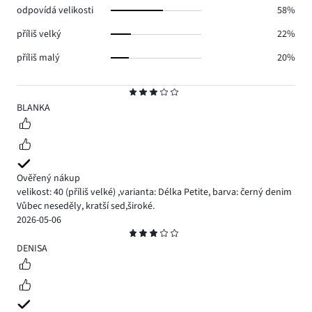
odpovídá velikosti
58%
příliš velký
22%
příliš malý
20%
Hodnocení
3
BLANKA
Ověřený nákup
velikost: 40
(příliš velké)
,
varianta: Délka Petite,
barva: černý denim
Vůbec neseděly, kratší sed,široké.
2026-05-06
Hodnocení
3
DENISA