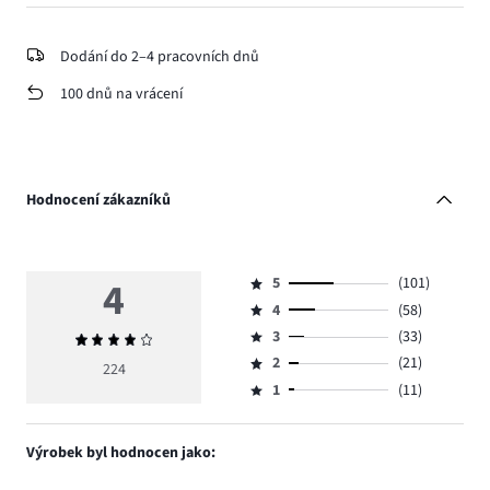
Dodání do 2–4 pracovních dnů
100 dnů na vrácení
Hodnocení zákazníků
4
5
(101)
Hodnocení
4
(58)
5,
Hodnocení
počet
3
(33)
Průměrné
4,
Hodnocení
hlasů
hodnocení
počet
2
(21)
3,
224
Hodnocení
101.
4
hlasů
počet
1
(11)
2,
Hodnocení
58.
hlasů
počet
1,
33.
hlasů
počet
Výrobek byl hodnocen jako:
21.
hlasů
11.