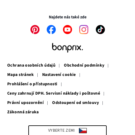
novém
v
Transakce a platby jsou zabezpečeny pomocí připojení SSL.
okně
novém
okně
Najdete nás také zde
Odkaz
Odkaz
Odkaz
Odkaz
Odkaz
se
se
se
se
se
otevře
otevře
otevře
otevře
otevře
v
v
v
v
v
novém
novém
novém
novém
novém
okně
okně
okně
okně
okně
Ochrana osobních údajů
Obchodní podmínky
Mapa stránek
Nastavení cookie
Prohlášení o přístupnosti
Ceny zahrnují DPH. Servisní náklady i poštovné
Právní upozornění
Odstoupení od smlouvy
Zákonná záruka
Odkaz
se
otevře
v
VYBERTE ZEMI
novém