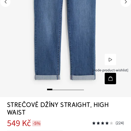
[node-product-wishlist]
STREČOVÉ DŽÍNY STRAIGHT, HIGH
WAIST
549 Kč
-5%
(224)