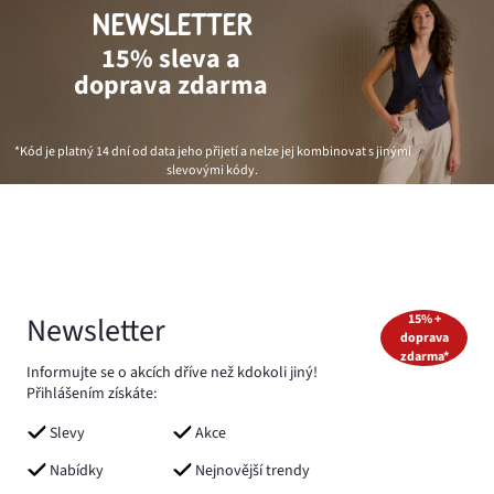
NEWSLETTER
15% sleva a
doprava zdarma
*Kód je platný 14 dní od data jeho přijetí a nelze jej kombinovat s jinými
slevovými kódy.
Newsletter
15% +
doprava
zdarma*
Informujte se o akcích dříve než kdokoli jiný!
Přihlášením získáte:
Slevy
Akce
Nabídky
Nejnovější trendy