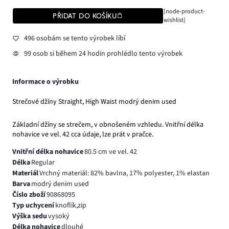
[node-product-
PŘIDAT DO KOŠÍKU
wishlist]
496 osobám se tento výrobek líbí
99 osob si během 24 hodin prohlédlo tento výrobek
Informace o výrobku
Strečové džíny Straight, High Waist modrý denim used
Základní džíny se strečem, v obnošeném vzhledu. Vnitřní délka
nohavice ve vel. 42 cca údaje, lze prát v pračce.
Vnitřní délka nohavice
80.5 cm ve vel. 42
Délka
Regular
Materiál
Vrchný materiál: 82% bavlna, 17% polyester, 1% elastan
Barva
modrý denim used
Číslo zboží
90868095
Typ uchycení
knoflík,zip
Výška sedu
vysoký
Délka nohavice
dlouhé