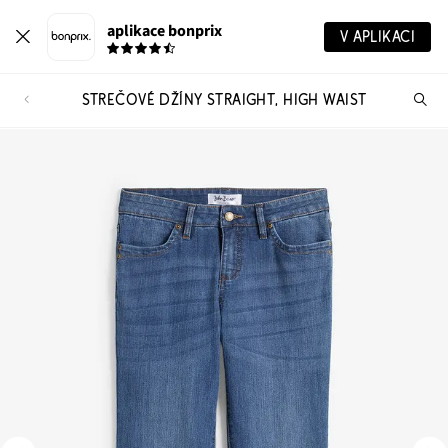
aplikace bonprix
V APLIKACI
STREČOVÉ DŽÍNY STRAIGHT, HIGH WAIST
Hl
vý