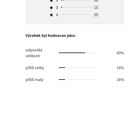
3
(6)
4,
Hodnocení
hlasů
počet
2
(2)
3,
Hodnocení
32.
hlasů
počet
1
(0)
2,
Hodnocení
11.
hlasů
počet
1,
6.
hlasů
počet
2.
hlasů
Výrobek byl hodnocen jako:
0.
odpovídá
69%
velikosti
příliš velký
16%
příliš malý
16%