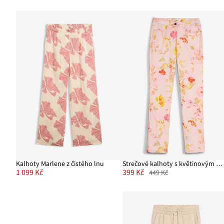
Kalhoty Marlene z čistého lnu
Strečové kalhoty s květinovým potiskem
1 099 Kč
399 Kč
449 Kč