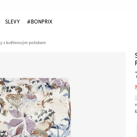
SLEVY
#BONPRIX
ty s květinovým potiskem
c