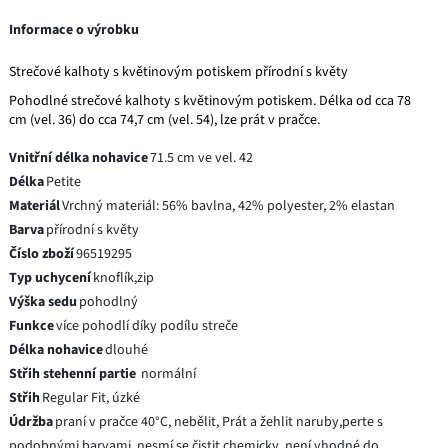
Informace o výrobku
Strečové kalhoty s květinovým potiskem přírodní s květy
Pohodlné strečové kalhoty s květinovým potiskem. Délka od cca 78
cm (vel. 36) do cca 74,7 cm (vel. 54), lze prát v pračce.
Vnitřní délka nohavice
71.5 cm ve vel. 42
Délka
Petite
Materiál
Vrchný materiál: 56% bavlna, 42% polyester, 2% elastan
Barva
přírodní s květy
Číslo zboží
96519295
Typ uchycení
knoflík,zip
Výška sedu
pohodlný
Funkce
více pohodlí díky podílu streče
Délka nohavice
dlouhé
Střih stehenní partie
normální
Střih
Regular Fit, úzké
Údržba
praní v pračce 40°C, nebělit, Prát a žehlit naruby,perte s
podobnými barvami, nesmí se čistit chemicky, není vhodné do