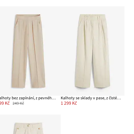
Kalhoty bez zapínání, z pevného interlocku
Kalhoty se sklady v pase, z čistého lnu
99 Kč
1 299 Kč
249 Kč