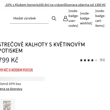
-10% s Klubem bonprix
100 dní na vrácení
Doprava zdarma od 1300 Kč
[node-
[node-
[node-
badge-
badge-
Hledat výrobek
badge-
user-
cart-
wishlist]
codes]
items]
STREČOVÉ KALHOTY S KVĚTINOVÝM
POTISKEM
799 Kč
(51)
719 Kč s kódem FOCUS
včetně DPH bez
ena za dopravu