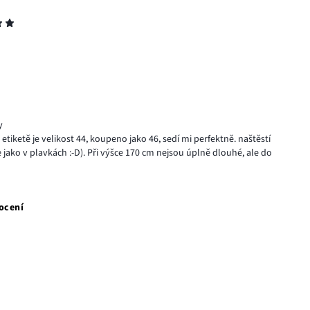
y
 etiketě je velikost 44, koupeno jako 46, sedí mi perfektně. naštěstí
e jako v plavkách :-D). Při výšce 170 cm nejsou úplně dlouhé, ale do
ocení