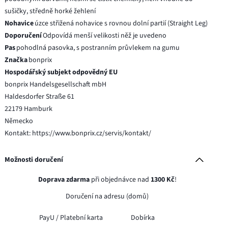
sušičky, středně horké žehlení
Nohavice
úzce střižená nohavice s rovnou dolní partií (Straight Leg)
Doporučení
Odpovídá menší velikosti něž je uvedeno
Pas
pohodlná pasovka, s postranním průvlekem na gumu
Značka
bonprix
Hospodářský subjekt odpovědný EU
bonprix Handelsgesellschaft mbH
Haldesdorfer Straße 61
22179 Hamburk
Německo
Kontakt: https://www.bonprix.cz/servis/kontakt/
Možnosti doručení
Doprava zdarma
při objednávce nad
1300 Kč
!
Doručení na adresu (domů)
PayU /
Platební karta
Dobírka