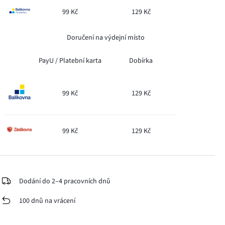
99 Kč
129 Kč
Doručení na výdejní místo
PayU /
Platební karta
Dobírka
99 Kč
129 Kč
99 Kč
129 Kč
Dodání do 2–4 pracovních dnů
100 dnů na vrácení