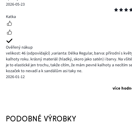
2026-05-23
Hodnocení
5
Katka
Ověřený nákup
velikost: 46
(odpovídající)
,
varianta: Délka Regular,
barva: přírodní s květ
kalhoty roku. krásný materiál (hladký, skoro jako satén) i barvy. Na všité
je to elastické jen trochu, takže cítím, že mám pevné kalhoty a necítím s
kozaček to nevadí a k sandálům asi taky ne.
2026-01-12
více hodn
PODOBNÉ VÝROBKY