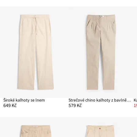
Široké kalhoty se lnem
Strečové chino kalhoty z bavlněné směsi
649 Kč
579 Kč
1