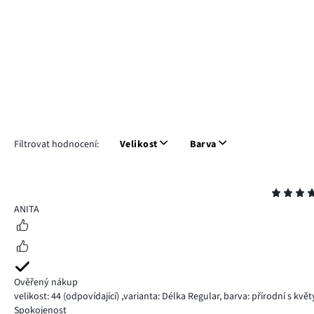
Filtrovat hodnocení:
Velikost
Barva
Hodnocení
5
ANITA
Ověřený nákup
velikost: 44
(odpovídající)
,
varianta: Délka Regular,
barva: přírodní s květ
Spokojenost